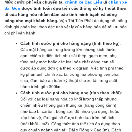
Mức cước phí vận chuyển tại
chành xe Bạc Liêu
đi
chành xe
Sài Gòn
được tính toán dựa trên các thông số kỹ thuật thực
tế của hàng hóa nhằm đảm bảo tính minh bạch và công
bằng cho mọi khách hàng.
Vận Tải Tiến Phát áp dụng hệ thống
định giá phân loại theo đặc tính vật lý của hàng hóa để tối ưu hóa
chi phí vận hành.
Cách tính cước phí cho hàng nặng (tính theo kg
):
Các mặt hàng có trọng lượng lớn nhưng kích thước
gọn, chiếm ít diện tích như sắt thép, gạch men, phụ
tùng máy móc hoặc các loại hóa chất đóng can sẽ
được áp dụng đơn giá theo kilogram. Việc tính phí theo
kg phản ánh chính xác tải trọng mà phương tiện phải
chịu, đảm bảo an toàn kỹ thuật cho xe tải trong suốt
hành trình gần 300km.
Cách tính cước phí cho hàng nhẹ (tính theo khối)
:
Đối với các loại hàng hóa có khối lượng thấp nhưng
chiếm nhiều không gian thùng xe (hàng cồng kềnh)
như bao bì carton, bông sợi, đồ nhựa gia dụng, hoặc
xốp bảo vệ, đơn giá sẽ được tính dựa trên thể tích
(mét khối - m3). Công thức tính thể tích áp dụng theo
quy chuẩn ngành vận tải: Dài x Rộng x Cao (m). Cách