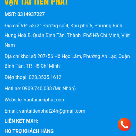
VẬN TẢI TIẾN PHÁT
MST: 0314937227
Địa chỉ VP: 53/21 Đường số 4, Khu phố 6, Phường Bình
Hưng Hoà B, Quận Bình Tân, Thành Phố Hồ Chí Minh, Việt
Nam
Địa chỉ kho: số
207/56 Hồ Học Lãm, Phường An Lạc, Quận
CHÀNH XE HẬU GIANG: DỊCH VỤ VẬN CHUYỂN HÀNG
HÓA UY TÍN, GIÁ RẺ TẠI TIẾN PHÁT
Bình Tân, TP. Hồ Chí Minh
Điện thoại:
028.3535.1612
Hotline:
0909.740.033
(Mr. Nhân)
Website:
vantaitienphat.com
Email: vantaitienphat24h@gmail.com
LIÊN KẾT MXH:
HỖ TRỢ KHÁCH HÀNG