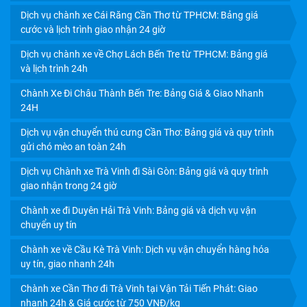
Dịch vụ chành xe Cái Răng Cần Thơ từ TPHCM: Bảng giá
cước và lịch trình giao nhận 24 giờ
Dịch vụ chành xe về Chợ Lách Bến Tre từ TPHCM: Bảng giá
và lịch trình 24h
Chành Xe Đi Châu Thành Bến Tre: Bảng Giá & Giao Nhanh
24H
Dịch vụ vận chuyển thú cưng Cần Thơ: Bảng giá và quy trình
CHÀNH XE VĨNH LONG: GIÁ CƯỚC RẺ, GIAO NHẬN
gửi chó mèo an toàn 24h
TRONG NGÀY
Dịch vụ Chành xe Trà Vinh đi Sài Gòn: Bảng giá và quy trình
giao nhận trong 24 giờ
Chành xe đi Duyên Hải Trà Vinh: Bảng giá và dịch vụ vận
chuyển uy tín
Chành xe về Cầu Kè Trà Vinh: Dịch vụ vận chuyển hàng hóa
uy tín, giao nhanh 24h
Chành xe Cần Thơ đi Trà Vinh tại Vận Tải Tiến Phát: Giao
nhanh 24h & Giá cước từ 750 VNĐ/kg