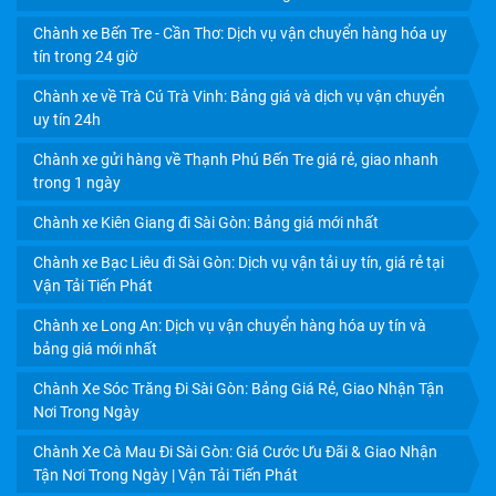
Chành xe Bến Tre - Cần Thơ: Dịch vụ vận chuyển hàng hóa uy
tín trong 24 giờ
Chành xe về Trà Cú Trà Vinh: Bảng giá và dịch vụ vận chuyển
CHÀNH XE CẦN THƠ: CHỈ 750Đ/KG, GIÁ TIẾT KIỆM,
uy tín 24h
CHIẾT KHẤU HẤP DẪN
Chành xe gửi hàng về Thạnh Phú Bến Tre giá rẻ, giao nhanh
trong 1 ngày
Chành xe Kiên Giang đi Sài Gòn: Bảng giá mới nhất
Chành xe Bạc Liêu đi Sài Gòn: Dịch vụ vận tải uy tín, giá rẻ tại
Vận Tải Tiến Phát
Chành xe Long An: Dịch vụ vận chuyển hàng hóa uy tín và
bảng giá mới nhất
Chành Xe Sóc Trăng Đi Sài Gòn: Bảng Giá Rẻ, Giao Nhận Tận
Nơi Trong Ngày
Chành Xe Cà Mau Đi Sài Gòn: Giá Cước Ưu Đãi & Giao Nhận
Tận Nơi Trong Ngày | Vận Tải Tiến Phát
DỊCH VỤ VẬN CHUYỂN TRÁI CÂY MIỀN TÂY ĐI HCM: GIẢI