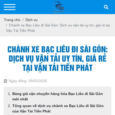
Trang chủ
Dịch vụ
Chành xe Bạc Liêu đi Sài Gòn: Dịch vụ vận tải uy tín, giá rẻ tại
Vận Tải Tiến Phát
CHÀNH XE BẠC LIÊU ĐI SÀI GÒN:
DỊCH VỤ VẬN TẢI UY TÍN, GIÁ RẺ
TẠI VẬN TẢI TIẾN PHÁT
Ngày đăng: 08/02/2026
Bảng giá vận chuyển hàng hóa Bạc Liêu đi Sài Gòn
mới nhất
Tổng quan về dịch vụ chành xe Bạc Liêu đi Sài Gòn
của Vận Tải Tiến Phát