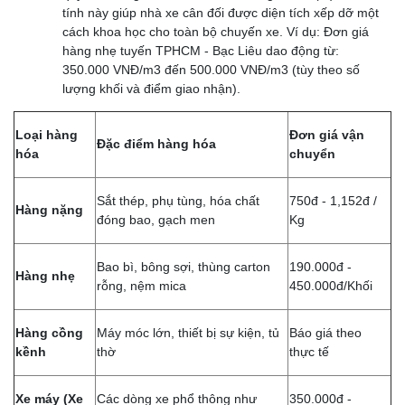
tính này giúp nhà xe cân đối được diện tích xếp dỡ một
cách khoa học cho toàn bộ chuyến xe. Ví dụ: Đơn giá
hàng nhẹ tuyến TPHCM - Bạc Liêu dao động từ:
350.000 VNĐ/m3 đến 500.000 VNĐ/m3 (tùy theo số
lượng khối và điểm giao nhận).
Loại hàng
Đơn giá vận
Đặc điểm hàng hóa
hóa
chuyển
Sắt thép, phụ tùng, hóa chất
750đ - 1,152đ /
Hàng nặng
đóng bao, gạch men
Kg
Bao bì, bông sợi, thùng carton
190.000đ -
Hàng nhẹ
rỗng, nệm mica
450.000đ/Khối
Hàng cồng
Máy móc lớn, thiết bị sự kiện, tủ
Báo giá theo
kềnh
thờ
thực tế
Xe máy (Xe
Các dòng xe phổ thông như
350.000đ -