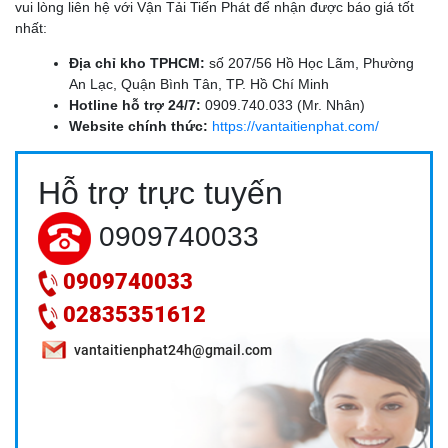
vui lòng liên hệ với Vận Tải Tiến Phát để nhận được báo giá tốt
nhất:
Địa chỉ kho TPHCM:
số 207/56 Hồ Học Lãm, Phường
An Lạc, Quận Bình Tân, TP. Hồ Chí Minh
Hotline hỗ trợ 24/7:
0909.740.033 (Mr. Nhân)
Website chính thức:
https://vantaitienphat.com/
DỊCH VỤ VẬN CHUYỂN TRÁI CÂY MIỀN TÂY ĐI HCM: GIẢI
Hỗ trợ trực tuyến
PHÁP BẢO VỆ GIÁ TRỊ NÔNG SẢN 24H
0909740033
0909740033
02835351612
vantaitienphat24h@gmail.com