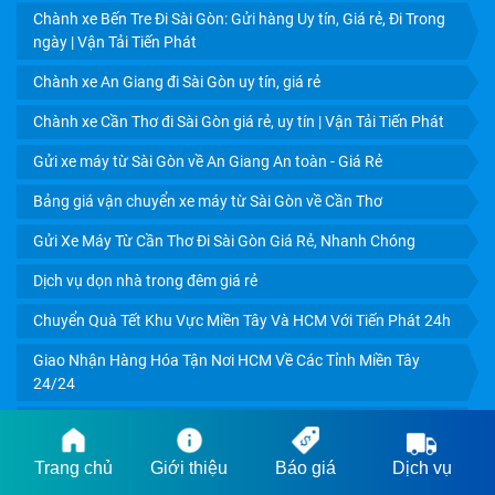
PHÁP BẢO VỆ GIÁ TRỊ NÔNG SẢN 24H
Chành xe Bến Tre Đi Sài Gòn: Gửi hàng Uy tín, Giá rẻ, Đi Trong
ngày | Vận Tải Tiến Phát
Chành xe An Giang đi Sài Gòn uy tín, giá rẻ
Chành xe Cần Thơ đi Sài Gòn giá rẻ, uy tín | Vận Tải Tiến Phát
Gửi xe máy từ Sài Gòn về An Giang An toàn - Giá Rẻ
Bảng giá vận chuyển xe máy từ Sài Gòn về Cần Thơ
Gửi Xe Máy Từ Cần Thơ Đi Sài Gòn Giá Rẻ, Nhanh Chóng
Dịch vụ dọn nhà trong đêm giá rẻ
Chuyển Quà Tết Khu Vực Miền Tây Và HCM Với Tiến Phát 24h
Giao Nhận Hàng Hóa Tận Nơi HCM Về Các Tỉnh Miền Tây
DỊCH VỤ VẬN CHUYỂN TRÁI CÂY CẦN THƠ ĐI TPHCM
24/24
GIÁ RẺ, UY TÍN
Thuê xe tải chở hàng Hồ Chí Minh đi Trà Vinh giá rẻ, giao
nhanh 24h
Trang chủ
Giới thiệu
Báo giá
Dịch vụ
Thuê Xe Tải Chở Hàng Từ TP HCM Đi Đồng Tháp Nhanh