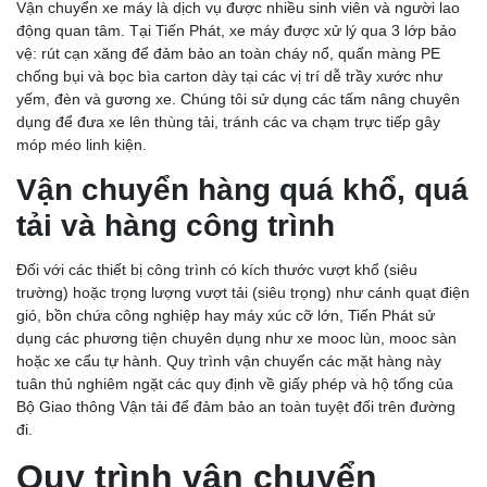
Vận chuyển xe máy là dịch vụ được nhiều sinh viên và người lao
động quan tâm. Tại Tiến Phát, xe máy được xử lý qua 3 lớp bảo
vệ: rút cạn xăng để đảm bảo an toàn cháy nổ, quấn màng PE
chống bụi và bọc bìa carton dày tại các vị trí dễ trầy xước như
yếm, đèn và gương xe. Chúng tôi sử dụng các tấm nâng chuyên
dụng để đưa xe lên thùng tải, tránh các va chạm trực tiếp gây
móp méo linh kiện.
Vận chuyển hàng quá khổ, quá
tải và hàng công trình
Đối với các thiết bị công trình có kích thước vượt khổ (siêu
trường) hoặc trọng lượng vượt tải (siêu trọng) như cánh quạt điện
gió, bồn chứa công nghiệp hay máy xúc cỡ lớn, Tiến Phát sử
dụng các phương tiện chuyên dụng như xe mooc lùn, mooc sàn
hoặc xe cẩu tự hành. Quy trình vận chuyển các mặt hàng này
tuân thủ nghiêm ngặt các quy định về giấy phép và hộ tống của
Bộ Giao thông Vận tải để đảm bảo an toàn tuyệt đối trên đường
đi.
Quy trình vận chuyển