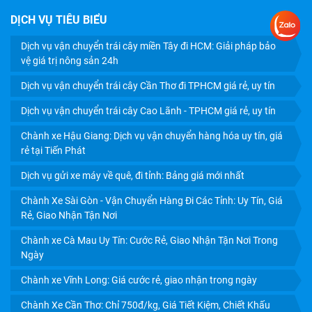
DỊCH VỤ TIÊU BIỂU
Dịch vụ vận chuyển trái cây miền Tây đi HCM: Giải pháp bảo
DỊCH VỤ GỬI XE MÁY VỀ QUÊ, ĐI TỈNH: BẢNG GIÁ MỚI
vệ giá trị nông sản 24h
NHẤT
Dịch vụ vận chuyển trái cây Cần Thơ đi TPHCM giá rẻ, uy tín
Dịch vụ vận chuyển trái cây Cao Lãnh - TPHCM giá rẻ, uy tín
Chành xe Hậu Giang: Dịch vụ vận chuyển hàng hóa uy tín, giá
rẻ tại Tiến Phát
Dịch vụ gửi xe máy về quê, đi tỉnh: Bảng giá mới nhất
Chành Xe Sài Gòn - Vận Chuyển Hàng Đi Các Tỉnh: Uy Tín, Giá
Rẻ, Giao Nhận Tận Nơi
Chành xe Cà Mau Uy Tín: Cước Rẻ, Giao Nhận Tận Nơi Trong
Ngày
Chành xe Vĩnh Long: Giá cước rẻ, giao nhận trong ngày
CHÀNH XE SÀI GÒN - VẬN CHUYỂN HÀNG ĐI CÁC TỈNH:
Chành Xe Cần Thơ: Chỉ 750đ/kg, Giá Tiết Kiệm, Chiết Khấu
UY TÍN, GIÁ RẺ, GIAO NHẬN TẬN NƠI