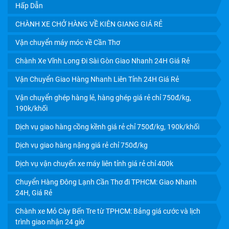
Hấp Dẫn
CHÀNH XE CHỞ HÀNG VỀ KIÊN GIANG GIÁ RẺ
Vận chuyển máy móc về Cần Thơ
Chành Xe Vĩnh Long Đi Sài Gòn Giao Nhanh 24H Giá Rẻ
Vận Chuyển Giao Hàng Nhanh Liên Tỉnh 24H Giá Rẻ
Vận chuyển ghép hàng lẻ, hàng ghép giá rẻ chỉ 750đ/kg,
190k/khối
Dịch vụ giao hàng cồng kềnh giá rẻ chỉ 750đ/kg, 190k/khối
Dịch vụ giao hàng nặng giá rẻ chỉ 750đ/kg
CHÀNH XE CÀ MAU UY TÍN: CƯỚC RẺ, GIAO NHẬN TẬN
Dịch vụ vận chuyển xe máy liên tỉnh giá rẻ chỉ 400k
NƠI TRONG NGÀY
Chuyển Hàng Đông Lạnh Cần Thơ đi TPHCM: Giao Nhanh
24H, Giá Rẻ
Chành xe Mỏ Cày Bến Tre từ TPHCM: Bảng giá cước và lịch
trình giao nhận 24 giờ