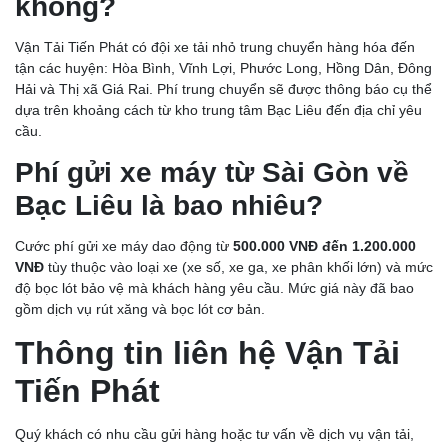
không?
Vận Tải Tiến Phát có đội xe tải nhỏ trung chuyển hàng hóa đến
tận các huyện: Hòa Bình, Vĩnh Lợi, Phước Long, Hồng Dân, Đông
Hải và Thị xã Giá Rai. Phí trung chuyển sẽ được thông báo cụ thể
dựa trên khoảng cách từ kho trung tâm Bạc Liêu đến địa chỉ yêu
cầu.
Phí gửi xe máy từ Sài Gòn về
Bạc Liêu là bao nhiêu?
Cước phí gửi xe máy dao động từ
500.000 VNĐ đến 1.200.000
VNĐ
tùy thuộc vào loại xe (xe số, xe ga, xe phân khối lớn) và mức
CHÀNH XE CẦN THƠ: CHỈ 750Đ/KG, GIÁ TIẾT KIỆM,
độ bọc lót bảo vệ mà khách hàng yêu cầu. Mức giá này đã bao
CHIẾT KHẤU HẤP DẪN
gồm dịch vụ rút xăng và bọc lót cơ bản.
Thông tin liên hệ Vận Tải
Tiến Phát
Quý khách có nhu cầu gửi hàng hoặc tư vấn về dịch vụ vận tải,