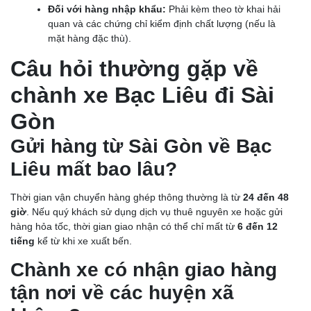
Đối với hàng nhập khẩu:
Phải kèm theo tờ khai hải
quan và các chứng chỉ kiểm định chất lượng (nếu là
mặt hàng đặc thù).
Câu hỏi thường gặp về
chành xe Bạc Liêu đi Sài
Gòn
Gửi hàng từ Sài Gòn về Bạc
Liêu mất bao lâu?
Thời gian vận chuyển hàng ghép thông thường là từ
24 đến 48
giờ
. Nếu quý khách sử dụng dịch vụ thuê nguyên xe hoặc gửi
hàng hỏa tốc, thời gian giao nhận có thể chỉ mất từ
6 đến 12
tiếng
kể từ khi xe xuất bến.
Chành xe có nhận giao hàng
CHÀNH XE VĨNH LONG: GIÁ CƯỚC RẺ, GIAO NHẬN
tận nơi về các huyện xã
TRONG NGÀY