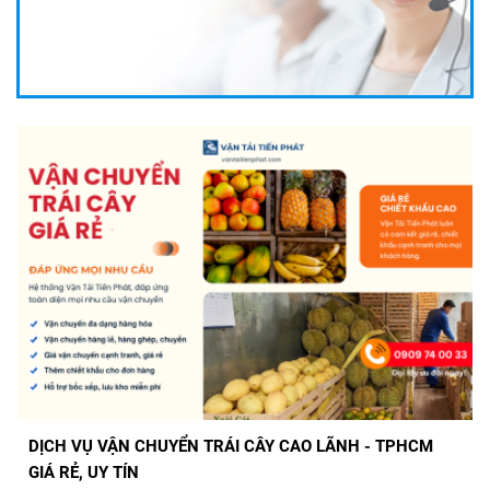
DỊCH VỤ VẬN CHUYỂN TRÁI CÂY CẦN THƠ ĐI TPHCM
GIÁ RẺ, UY TÍN
DỊCH VỤ VẬN CHUYỂN TRÁI CÂY CAO LÃNH - TPHCM
GIÁ RẺ, UY TÍN