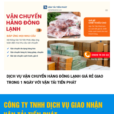
DỊCH VỤ VẬN CHUYỂN HÀNG ĐÔNG LẠNH GIÁ RẺ GIAO
TRONG 1 NGÀY VỚI VẬN TẢI TIẾN PHÁT
CÔNG TY TNHH DỊCH VỤ GIAO NHẬN