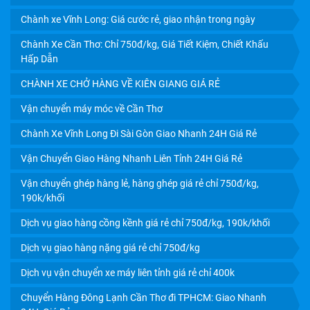
Chành xe Vĩnh Long: Giá cước rẻ, giao nhận trong ngày
CHÀNH XE VĨNH LONG: GIÁ CƯỚC RẺ, GIAO NHẬN
Chành Xe Cần Thơ: Chỉ 750đ/kg, Giá Tiết Kiệm, Chiết Khấu
TRONG NGÀY
Hấp Dẫn
CHÀNH XE CHỞ HÀNG VỀ KIÊN GIANG GIÁ RẺ
Vận chuyển máy móc về Cần Thơ
Chành Xe Vĩnh Long Đi Sài Gòn Giao Nhanh 24H Giá Rẻ
Vận Chuyển Giao Hàng Nhanh Liên Tỉnh 24H Giá Rẻ
Vận chuyển ghép hàng lẻ, hàng ghép giá rẻ chỉ 750đ/kg,
190k/khối
Dịch vụ giao hàng cồng kềnh giá rẻ chỉ 750đ/kg, 190k/khối
Dịch vụ giao hàng nặng giá rẻ chỉ 750đ/kg
CHÀNH XE CẦN THƠ: CHỈ 750Đ/KG, GIÁ TIẾT KIỆM,
Dịch vụ vận chuyển xe máy liên tỉnh giá rẻ chỉ 400k
CHIẾT KHẤU HẤP DẪN
Chuyển Hàng Đông Lạnh Cần Thơ đi TPHCM: Giao Nhanh