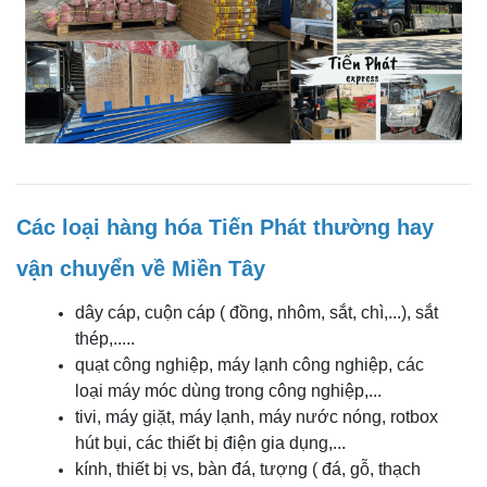
CHÀNH XE CẦN THƠ: CHỈ 750Đ/KG, GIÁ TIẾT KIỆM,
CHIẾT KHẤU HẤP DẪN
Các loại hàng hóa Tiến Phát thường hay
vận chuyển về Miền Tây
dây cáp, cuộn cáp ( đồng, nhôm, sắt, chì,...), sắt
thép,.....
quạt công nghiệp, máy lạnh công nghiệp, các
loại máy móc dùng trong công nghiệp,...
tivi, máy giặt, máy lạnh, máy nước nóng, rotbox
hút bụi, các thiết bị điện gia dụng,...
kính, thiết bị vs, bàn đá, tượng ( đá, gỗ, thạch