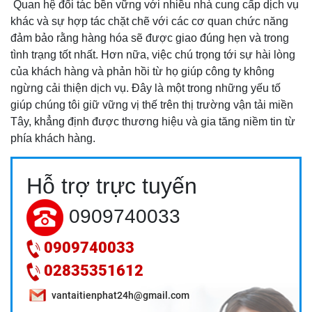
Quan hệ đối tác bền vững với nhiều nhà cung cấp dịch vụ
khác và sự hợp tác chặt chẽ với các cơ quan chức năng
đảm bảo rằng hàng hóa sẽ được giao đúng hẹn và trong
tình trạng tốt nhất. Hơn nữa, việc chú trọng tới sự hài lòng
của khách hàng và phản hồi từ họ giúp công ty không
ngừng cải thiện dịch vụ. Đây là một trong những yếu tố
giúp chúng tôi giữ vững vị thế trên thị trường vận tải miền
Tây, khẳng định được thương hiệu và gia tăng niềm tin từ
phía khách hàng.
DỊCH VỤ VẬN CHUYỂN TRÁI CÂY CAO LÃNH - TPHCM
Hỗ trợ trực tuyến
GIÁ RẺ, UY TÍN
0909740033
0909740033
02835351612
vantaitienphat24h@gmail.com