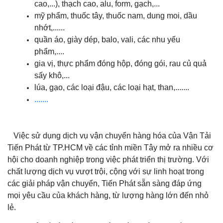
cao,...), thạch cao, alu, form, gạch,...
DỊCH VỤ VẬN CHUYỂN TRÁI CÂY MIỀN TÂY ĐI HCM: GIẢI
mỹ phẩm, thuốc tây, thuốc nam, dung moi, dầu
PHÁP BẢO VỆ GIÁ TRỊ NÔNG SẢN 24H
nhớt,......
quần áo, giày dép, balo, vali, các nhu yếu
phẩm,....
gia vị, thực phẩm đóng hộp, đóng gói, rau củ quả
sấy khô,...
lúa, gạo, các loại đậu, các loại hạt, than,.......
.......
Việc sử dụng dịch vụ vận chuyển hàng hóa của Vận Tải
Tiến Phát từ TP.HCM về các tỉnh miền Tây mở ra nhiều cơ
hội cho doanh nghiệp trong việc phát triển thị trường. Với
chất lượng dịch vụ vượt trội, cộng với sự linh hoạt trong
DỊCH VỤ VẬN CHUYỂN TRÁI CÂY CẦN THƠ ĐI TPHCM
các giải pháp vận chuyển, Tiến Phát sẵn sàng đáp ứng
GIÁ RẺ, UY TÍN
mọi yêu cầu của khách hàng, từ lượng hàng lớn đến nhỏ
lẻ.