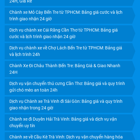
24H, Giá Rẻ
Chành xe Mỏ Cày Bến Tre từ TPHCM: Bảng giá cước và lịch
trình giao nhận 24 giờ
Dịch vụ chành xe Cái Răng Cần Thơ từ TPHCM: Bảng giá
cước và lịch trình giao nhận 24 giờ
Dịch vụ chành xe về Chợ Lách Bến Tre từ TPHCM: Bảng giá
và lịch trình 24h
Chành Xe Đi Châu Thành Bến Tre: Bảng Giá & Giao Nhanh
24H
Dịch vụ vận chuyển thú cưng Cần Thơ: Bảng giá và quy trình
DỊCH VỤ VẬN CHUYỂN TRÁI CÂY MIỀN TÂY ĐI HCM: GIẢI
gửi chó mèo an toàn 24h
PHÁP BẢO VỆ GIÁ TRỊ NÔNG SẢN 24H
Dịch vụ Chành xe Trà Vinh đi Sài Gòn: Bảng giá và quy trình
giao nhận trong 24 giờ
Chành xe đi Duyên Hải Trà Vinh: Bảng giá và dịch vụ vận
chuyển uy tín
Chành xe về Cầu Kè Trà Vinh: Dịch vụ vận chuyển hàng hóa