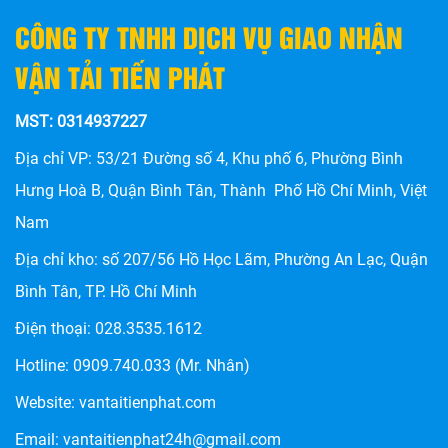
CÔNG TY TNHH DỊCH VỤ GIAO NHẬN
VẬN TẢI TIẾN PHÁT
MST: 0314937227
Địa chỉ VP: 53/21 Đường số 4, Khu phố 6, Phường Bình
Hưng Hoà B, Quận Bình Tân, Thành Phố Hồ Chí Minh, Việt
Nam
Địa chỉ kho: số
207/56 Hồ Học Lãm, Phường An Lạc, Quận
CHÀNH XE SÀI GÒN - VẬN CHUYỂN HÀNG ĐI CÁC TỈNH:
Bình Tân, TP. Hồ Chí Minh
UY TÍN, GIÁ RẺ, GIAO NHẬN TẬN NƠI
Điện thoại:
028.3535.1612
Hotline:
0909.740.033
(Mr. Nhân)
Website:
vantaitienphat.com
Email: vantaitienphat24h@gmail.com