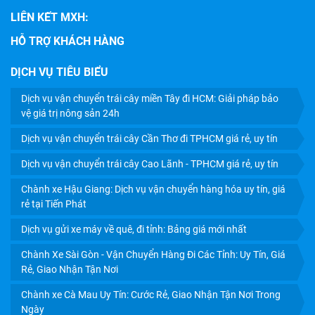
LIÊN KẾT MXH:
HỖ TRỢ KHÁCH HÀNG
DỊCH VỤ TIÊU BIỂU
Dịch vụ vận chuyển trái cây miền Tây đi HCM: Giải pháp bảo
CHÀNH XE CÀ MAU UY TÍN: CƯỚC RẺ, GIAO NHẬN TẬN
vệ giá trị nông sản 24h
NƠI TRONG NGÀY
Dịch vụ vận chuyển trái cây Cần Thơ đi TPHCM giá rẻ, uy tín
Dịch vụ vận chuyển trái cây Cao Lãnh - TPHCM giá rẻ, uy tín
Chành xe Hậu Giang: Dịch vụ vận chuyển hàng hóa uy tín, giá
rẻ tại Tiến Phát
Dịch vụ gửi xe máy về quê, đi tỉnh: Bảng giá mới nhất
Chành Xe Sài Gòn - Vận Chuyển Hàng Đi Các Tỉnh: Uy Tín, Giá
Rẻ, Giao Nhận Tận Nơi
Chành xe Cà Mau Uy Tín: Cước Rẻ, Giao Nhận Tận Nơi Trong
Ngày