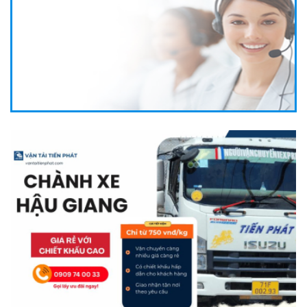
DỊCH VỤ VẬN CHUYỂN HÀNG ĐÔNG LẠNH GIÁ RẺ GIAO
TRONG 1 NGÀY VỚI VẬN TẢI TIẾN PHÁT