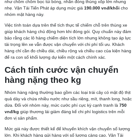
như chôm chôm bọc túi bóng, nhãn đóng thùng xốp lớn nhưng
nhẹ. Vận Tải Tiến Phát áp dụng mức giá
190.000 vnđ/khối
cho
nhóm mặt hàng này.
Việc tính toán dựa trên thể tích thực tế chiếm chỗ trên thùng xe
giúp khách hàng chủ động hơn khi đóng gói. Quy chuẩn này đảm
bảo rằng các lô hàng chiếm diện tích lớn nhưng không tạo áp lực
tải trọng lên xe vẫn được vận chuyển với chi phí tối ưu. Khách
hàng chỉ cần đo chiều dài, chiều rộng và chiều cao của kiện hàng
để ra con số khối lượng dự kiến một cách chính xác.
Cách tính cước vận chuyển
hàng nặng theo kg
Nhóm hàng nặng thường bao gồm các loại trái cây có mật độ thịt
quả dày và chứa nhiều nước như sầu riêng, mít, thanh long, hoặc
dừa. Đối với nhóm này, mức cước phí cực kỳ cạnh tranh là
750
vnđ/kg
giúp thương lái giảm đáng kể chi phí logistics trên mỗi
đơn vị sản phẩm.
Mức giá này được thiết kế để khuyến khích vận chuyển số lượng
lớn. Khi khách hàng gửi hàng với số lượng càng cao, Vận Tải