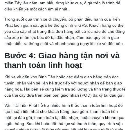
miền Tây lâu năm, am hiểu từng khúc cua, ổ gà trên lộ trình để
điều khiển xe một cách êm ái nhất.
Trong suốt quá trình xe di chuyển, bộ phận điều hành của Tiến
Phát luôn giám sát qua hệ thống định vị GPS. Khách hàng có thể
yêu cầu cập nhật trạng thái đơn hàng bất cứ lúc nào để chủ động
sắp xếp nhân lực bốc dỡ tại đầu nhận, đảm bảo quy trình giao
nhận diễn ra thông suốt và nhanh chóng ngay khi xe về đến bến.
Bước 4: Giao hàng tận nơi và
thanh toán linh hoạt
Khi xe về đến kho Bình Tân hoặc các điểm giao hàng trên dọc
tuyến, nhân viên sẽ liên hệ trực tiếp với người nhận để bàn giao
hàng hóa. Hai bên sẽ cùng kiểm tra số lượng và tình trạng thực tế
của trái cây dựa trên biên bản giao nhận (POD) đã ký tại đầu gửi.
Vận Tải Tiến Phát hỗ trợ nhiều hình thức thanh toán linh hoạt để
tạo thuận tiện nhất cho khách hàng, bao gồm: thanh toán tiền
mặt tại đầu gửi, thanh toán tại đầu nhận, hoặc chuyển khoản qua
ngân hàng. Sau khi hoàn tất thủ tục và thanh toán, quy trình vận
chuyển chính thức kết thúc với cam kết hài lòng cao nhất từ phía