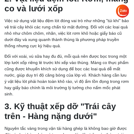
co và lưới xốp
Việc sử dụng vật liệu đệm lót đóng vai trò như những "túi khí" bảo
vệ trái cây khỏi các rung chấn từ mặt đường. Đối với các loại quả
nhỏ như chôm chôm, nhãn, việc lót rơm khô hoặc giấy báo cũ
dưới đáy và xung quanh thành thùng là phương pháp truyền
thống nhưng cực kỳ hiệu quả.
Đối với xoài, vú sữa hay đu đủ, mỗi quả nên được bọc trong một
lớp lưới xốp riêng lẻ trước khi xếp vào thùng. Màng co thực phẩm
cũng được khuyến khích sử dụng để bọc các loại quả dễ mất
nước, giúp duy trì độ căng bóng của lớp vỏ. Khách hàng cần lưu
ý vật liệu lót phải hoàn toàn khô ráo, vì độ ẩm tồn đọng trong rơm
hay giấy báo chính là môi trường lý tưởng cho nấm mốc phát
sinh.
3. Kỹ thuật xếp dỡ "Trái cây
trên - Hàng nặng dưới"
Nguyên tắc vàng trong vận tải hàng ghép là không bao giờ được