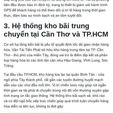
tiện đều được bảo trì định kỳ, trang bị thiết bị giám sát hành trình
GPS để khách hàng có thể theo dõi vị trí lô hàng trong thời gian
thực, đảm bảo sự minh bạch và an tâm tuyệt đối.
3. Hệ thống kho bãi trung
chuyển tại Cần Thơ và TP.HCM
Cơ sở hạ tầng bến bãi là yếu tố quyết định tốc độ giao nhận hàng
hóa. Vận Tải Tiến Phát sở hữu kho hàng trung tâm tại TP. Cần
Thơ - thủ phủ của miền Tây, đóng vai trò là điểm tập kết và phân
loại hàng hóa từ các tỉnh lân cận như Hậu Giang, Vĩnh Long, Sóc
Trăng.
Tại đầu cầu TP.HCM, kho hàng tọa lạc tại quận Bình Tân - cửa
ngõ phía Tây thành phố, rất gần các tuyến đường huyết mạch
dẫn vào các chợ đầu mối lớn. Vị trí chiến lược này giúp rút ngắn
thời gian xe tải phải di chuyển trong nội đô vốn thường xuyên gặp
tình trạng ùn tắc giao thông. Hệ thống kho bãi sạch sẽ, khô ráo
và có đội ngũ bốc xếp trực chiến giúp quá trình luân chuyển hàng
hóa diễn ra liên tục, không bị đứt gãy.