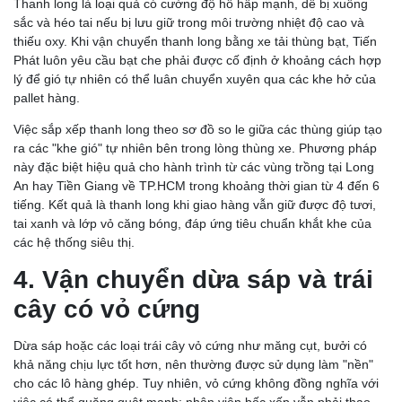
Thanh long là loại quả có cường độ hô hấp mạnh, dễ bị xuống
sắc và héo tai nếu bị lưu giữ trong môi trường nhiệt độ cao và
thiếu oxy. Khi vận chuyển thanh long bằng xe tải thùng bạt, Tiến
Phát luôn yêu cầu bạt che phải được cố định ở khoảng cách hợp
lý để gió tự nhiên có thể luân chuyển xuyên qua các khe hở của
pallet hàng.
Việc sắp xếp thanh long theo sơ đồ so le giữa các thùng giúp tạo
ra các "khe gió" tự nhiên bên trong lòng thùng xe. Phương pháp
này đặc biệt hiệu quả cho hành trình từ các vùng trồng tại Long
An hay Tiền Giang về TP.HCM trong khoảng thời gian từ 4 đến 6
tiếng. Kết quả là thanh long khi giao hàng vẫn giữ được độ tươi,
tai xanh và lớp vỏ căng bóng, đáp ứng tiêu chuẩn khắt khe của
các hệ thống siêu thị.
4. Vận chuyển dừa sáp và trái
cây có vỏ cứng
Dừa sáp hoặc các loại trái cây vỏ cứng như măng cụt, bưởi có
khả năng chịu lực tốt hơn, nên thường được sử dụng làm "nền"
cho các lô hàng ghép. Tuy nhiên, vỏ cứng không đồng nghĩa với