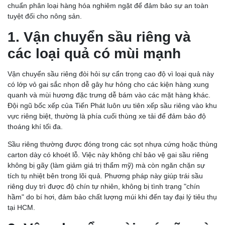
chuẩn phân loại hàng hóa nghiêm ngặt để đảm bảo sự an toàn
tuyệt đối cho nông sản.
1. Vận chuyển sầu riêng và
các loại quả có mùi mạnh
Vận chuyển sầu riêng đòi hỏi sự cẩn trọng cao độ vì loại quả này
có lớp vỏ gai sắc nhọn dễ gây hư hỏng cho các kiện hàng xung
quanh và mùi hương đặc trưng dễ bám vào các mặt hàng khác.
Đội ngũ bốc xếp của Tiến Phát luôn ưu tiên xếp sầu riêng vào khu
vực riêng biệt, thường là phía cuối thùng xe tải để đảm bảo độ
thoáng khí tối đa.
Sầu riêng thường được đóng trong các sọt nhựa cứng hoặc thùng
carton dày có khoét lỗ. Việc này không chỉ bảo vệ gai sầu riêng
không bị gãy (làm giảm giá trị thẩm mỹ) mà còn ngăn chặn sự
tích tụ nhiệt bên trong lõi quả. Phương pháp này giúp trái sầu
riêng duy trì được độ chín tự nhiên, không bị tình trạng "chín
hầm" do bí hơi, đảm bảo chất lượng múi khi đến tay đại lý tiêu thụ
tại HCM.