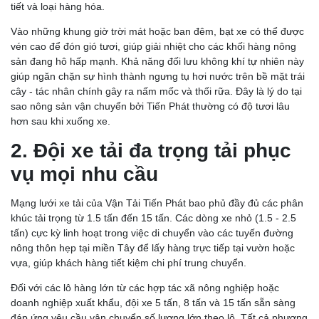
tiết và loại hàng hóa.
Vào những khung giờ trời mát hoặc ban đêm, bạt xe có thể được
vén cao để đón gió tươi, giúp giải nhiệt cho các khối hàng nông
sản đang hô hấp mạnh. Khả năng đối lưu không khí tự nhiên này
giúp ngăn chặn sự hình thành ngưng tụ hơi nước trên bề mặt trái
cây - tác nhân chính gây ra nấm mốc và thối rữa. Đây là lý do tại
sao nông sản vận chuyển bởi Tiến Phát thường có độ tươi lâu
hơn sau khi xuống xe.
2. Đội xe tải đa trọng tải phục
vụ mọi nhu cầu
Mạng lưới xe tải của Vận Tải Tiến Phát bao phủ đầy đủ các phân
khúc tải trọng từ 1.5 tấn đến 15 tấn. Các dòng xe nhỏ (1.5 - 2.5
tấn) cực kỳ linh hoạt trong việc di chuyển vào các tuyến đường
nông thôn hẹp tại miền Tây để lấy hàng trực tiếp tại vườn hoặc
vựa, giúp khách hàng tiết kiệm chi phí trung chuyển.
Đối với các lô hàng lớn từ các hợp tác xã nông nghiệp hoặc
doanh nghiệp xuất khẩu, đội xe 5 tấn, 8 tấn và 15 tấn sẵn sàng
đáp ứng yêu cầu vận chuyển số lượng lớn theo lô. Tất cả phương