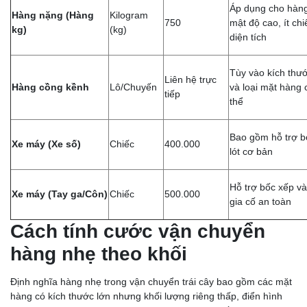
Áp dụng cho hàn
Hàng nặng (Hàng
Kilogram
750
mật độ cao, ít ch
kg)
(kg)
diện tích
Tùy vào kích thư
Liên hệ trực
Hàng cồng kềnh
Lô/Chuyến
và loại mặt hàng 
tiếp
thể
Bao gồm hỗ trợ b
Xe máy (Xe số)
Chiếc
400.000
lót cơ bản
Hỗ trợ bốc xếp và
Xe máy (Tay ga/Côn)
Chiếc
500.000
gia cố an toàn
Cách tính cước vận chuyển
hàng nhẹ theo khối
Định nghĩa hàng nhẹ trong vận chuyển trái cây bao gồm các mặt
hàng có kích thước lớn nhưng khối lượng riêng thấp, điển hình