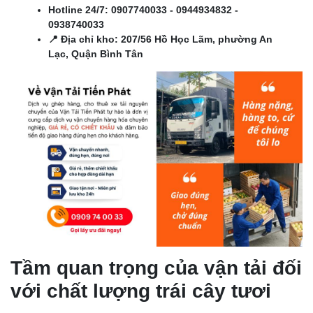
Hotline 24/7:
0907740033
-
0944934832
-
0938740033
📍 Địa chỉ kho: 207/56 Hồ Học Lãm, phường An
Lạc, Quận Bình Tân
Tầm quan trọng của vận tải đối
với chất lượng trái cây tươi