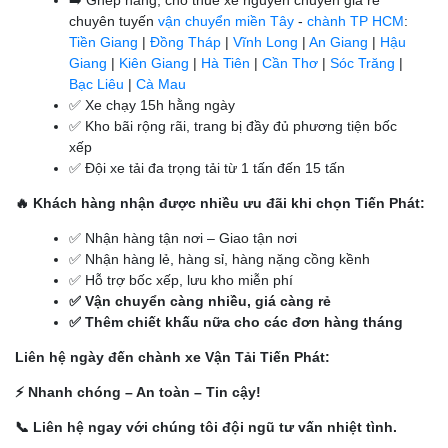
➡️ Ghép hàng, cho thuê xe nguyên chuyến giá rẻ
chuyên tuyến
vận chuyển miền Tây
-
chành TP HCM
:
Tiền Giang
|
Đồng Tháp
|
Vĩnh Long
|
An Giang
|
Hậu
Giang
|
Kiên Giang
|
Hà Tiên
|
Cần Thơ
|
Sóc Trăng
|
Bạc Liêu
|
Cà Mau
✅ Xe chạy 15h hằng ngày
✅ Kho bãi rộng rãi, trang bị đầy đủ phương tiện bốc
xếp
✅ Đội xe tải đa trọng tải từ 1 tấn đến 15 tấn
🔥 Khách hàng nhận được nhiều ưu đãi khi chọn Tiến Phát:
✅ Nhận hàng tận nơi – Giao tận nơi
✅ Nhận hàng lẻ, hàng sỉ, hàng nặng cồng kềnh
✅ Hỗ trợ bốc xếp, lưu kho miễn phí
✅ Vận chuyển càng nhiều, giá càng rẻ
✅ Thêm chiết khấu nữa cho các đơn hàng tháng
Liên hệ ngày đến chành xe Vận Tải Tiến Phát:
⚡ Nhanh chóng – An toàn – Tin cậy!
📞 Liên hệ ngay với chúng tôi đội ngũ tư vấn nhiệt tình.