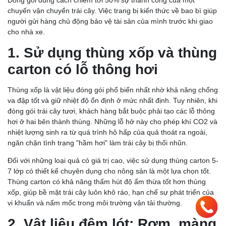
chuyến vận chuyển trái cây. Việc trang bị kiến thức về bao bì giúp
người gửi hàng chủ động bảo vệ tài sản của mình trước khi giao
cho nhà xe.
1. Sử dụng thùng xốp và thùng
carton có lỗ thông hơi
Thùng xốp là vật liệu đóng gói phổ biến nhất nhờ khả năng chống
va đập tốt và giữ nhiệt độ ổn định ở mức nhất định. Tuy nhiên, khi
đóng gói trái cây tươi, khách hàng bắt buộc phải tạo các lỗ thông
hơi ở hai bên thành thùng. Những lỗ hở này cho phép khí CO2 và
nhiệt lượng sinh ra từ quá trình hô hấp của quả thoát ra ngoài,
ngăn chặn tình trạng "hầm hơi" làm trái cây bị thối nhũn.
Đối với những loại quả có giá trị cao, việc sử dụng thùng carton 5-
7 lớp có thiết kế chuyên dụng cho nông sản là một lựa chọn tốt.
Thùng carton có khả năng thấm hút độ ẩm thừa tốt hơn thùng
xốp, giúp bề mặt trái cây luôn khô ráo, hạn chế sự phát triển của
vi khuẩn và nấm mốc trong môi trường vận tải thường.
2. Vật liệu đệm lót: Rơm, màng