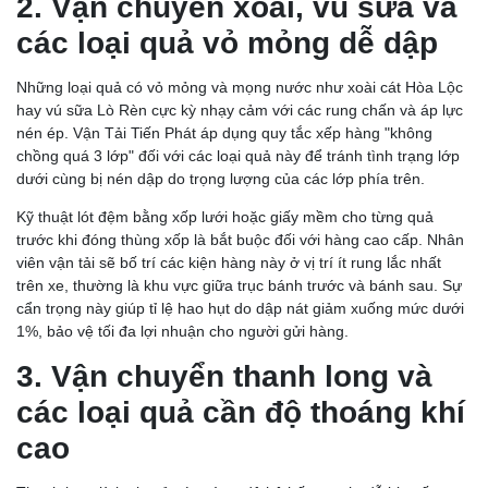
2. Vận chuyển xoài, vú sữa và
các loại quả vỏ mỏng dễ dập
Những loại quả có vỏ mỏng và mọng nước như xoài cát Hòa Lộc
hay vú sữa Lò Rèn cực kỳ nhạy cảm với các rung chấn và áp lực
nén ép. Vận Tải Tiến Phát áp dụng quy tắc xếp hàng "không
chồng quá 3 lớp" đối với các loại quả này để tránh tình trạng lớp
dưới cùng bị nén dập do trọng lượng của các lớp phía trên.
Kỹ thuật lót đệm bằng xốp lưới hoặc giấy mềm cho từng quả
trước khi đóng thùng xốp là bắt buộc đối với hàng cao cấp. Nhân
viên vận tải sẽ bố trí các kiện hàng này ở vị trí ít rung lắc nhất
trên xe, thường là khu vực giữa trục bánh trước và bánh sau. Sự
cẩn trọng này giúp tỉ lệ hao hụt do dập nát giảm xuống mức dưới
1%, bảo vệ tối đa lợi nhuận cho người gửi hàng.
3. Vận chuyển thanh long và
các loại quả cần độ thoáng khí
cao