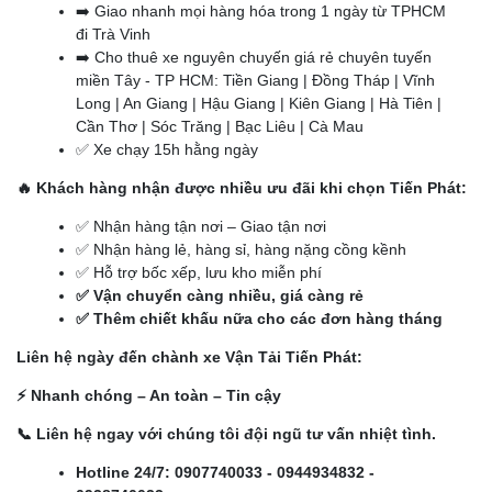
➡️ Giao nhanh mọi hàng hóa trong 1 ngày từ TPHCM
đi Trà Vinh
➡️ Cho thuê xe nguyên chuyến giá rẻ chuyên tuyến
miền Tây - TP HCM: Tiền Giang | Đồng Tháp | Vĩnh
Long | An Giang | Hậu Giang | Kiên Giang | Hà Tiên |
Cần Thơ | Sóc Trăng | Bạc Liêu | Cà Mau
✅ Xe chạy 15h hằng ngày
🔥 Khách hàng nhận được nhiều ưu đãi khi chọn Tiến Phát:
✅ Nhận hàng tận nơi – Giao tận nơi
✅ Nhận hàng lẻ, hàng sỉ, hàng nặng cồng kềnh
✅ Hỗ trợ bốc xếp, lưu kho miễn phí
✅ Vận chuyển càng nhiều, giá càng rẻ
✅ Thêm chiết khấu nữa cho các đơn hàng tháng
Liên hệ ngày đến chành xe Vận Tải Tiến Phát:
⚡ Nhanh chóng – An toàn – Tin cậy
📞 Liên hệ ngay với chúng tôi đội ngũ tư vấn nhiệt tình.
Hotline 24/7:
0907740033
-
0944934832
-