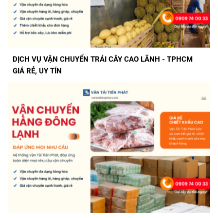
DỊCH VỤ VẬN CHUYỂN TRÁI CÂY CAO LÃNH - TPHCM
GIÁ RẺ, UY TÍN
DỊCH VỤ VẬN CHUYỂN HÀNG ĐÔNG LẠNH GIÁ RẺ GIAO