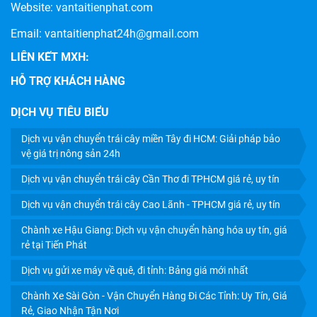
Website:
vantaitienphat.com
Email: vantaitienphat24h@gmail.com
LIÊN KẾT MXH:
HỖ TRỢ KHÁCH HÀNG
DỊCH VỤ TIÊU BIỂU
Dịch vụ vận chuyển trái cây miền Tây đi HCM: Giải pháp bảo
DỊCH VỤ GỬI XE MÁY VỀ QUÊ, ĐI TỈNH: BẢNG GIÁ MỚI
vệ giá trị nông sản 24h
NHẤT
Dịch vụ vận chuyển trái cây Cần Thơ đi TPHCM giá rẻ, uy tín
Dịch vụ vận chuyển trái cây Cao Lãnh - TPHCM giá rẻ, uy tín
Chành xe Hậu Giang: Dịch vụ vận chuyển hàng hóa uy tín, giá
rẻ tại Tiến Phát
Dịch vụ gửi xe máy về quê, đi tỉnh: Bảng giá mới nhất
Chành Xe Sài Gòn - Vận Chuyển Hàng Đi Các Tỉnh: Uy Tín, Giá
Rẻ, Giao Nhận Tận Nơi