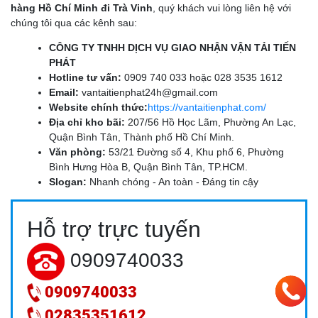
hàng Hồ Chí Minh đi Trà Vinh
, quý khách vui lòng liên hệ với
chúng tôi qua các kênh sau:
CÔNG TY TNHH DỊCH VỤ GIAO NHẬN VẬN TẢI TIẾN
PHÁT
Hotline tư vấn:
0909 740 033 hoặc 028 3535 1612
Email:
vantaitienphat24h@gmail.com
Website chính thức:
https://vantaitienphat.com/
Địa chỉ kho bãi:
207/56 Hồ Học Lãm, Phường An Lạc,
Quận Bình Tân, Thành phố Hồ Chí Minh.
Văn phòng:
53/21 Đường số 4, Khu phố 6, Phường
Bình Hưng Hòa B, Quận Bình Tân, TP.HCM.
Slogan:
Nhanh chóng - An toàn - Đáng tin cậy
DỊCH VỤ VẬN CHUYỂN TRÁI CÂY MIỀN TÂY ĐI HCM: GIẢI
Hỗ trợ trực tuyến
PHÁP BẢO VỆ GIÁ TRỊ NÔNG SẢN 24H
0909740033
0909740033
02835351612