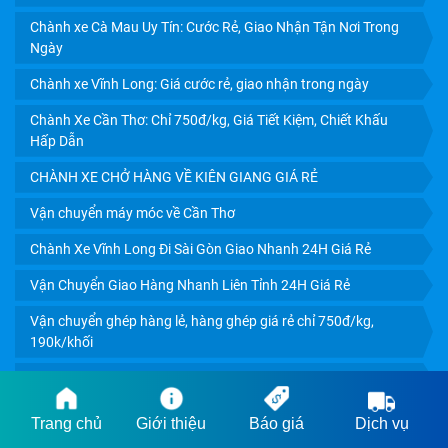
Chành xe Cà Mau Uy Tín: Cước Rẻ, Giao Nhận Tận Nơi Trong
Ngày
Chành xe Vĩnh Long: Giá cước rẻ, giao nhận trong ngày
CHÀNH XE SÀI GÒN - VẬN CHUYỂN HÀNG ĐI CÁC TỈNH:
Chành Xe Cần Thơ: Chỉ 750đ/kg, Giá Tiết Kiệm, Chiết Khấu
UY TÍN, GIÁ RẺ, GIAO NHẬN TẬN NƠI
Hấp Dẫn
CHÀNH XE CHỞ HÀNG VỀ KIÊN GIANG GIÁ RẺ
Vận chuyển máy móc về Cần Thơ
Chành Xe Vĩnh Long Đi Sài Gòn Giao Nhanh 24H Giá Rẻ
Vận Chuyển Giao Hàng Nhanh Liên Tỉnh 24H Giá Rẻ
Vận chuyển ghép hàng lẻ, hàng ghép giá rẻ chỉ 750đ/kg,
190k/khối
Dịch vụ giao hàng cồng kềnh giá rẻ chỉ 750đ/kg, 190k/khối
Dịch vụ giao hàng nặng giá rẻ chỉ 750đ/kg
Trang chủ
Giới thiệu
Báo giá
Dịch vụ
CHÀNH XE CÀ MAU UY TÍN: CƯỚC RẺ, GIAO NHẬN TẬN