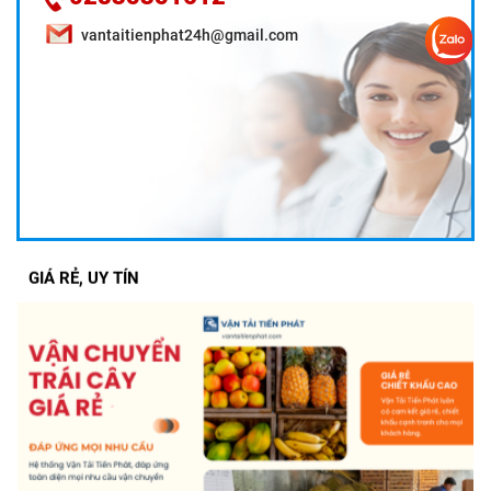
vantaitienphat24h@gmail.com
DỊCH VỤ VẬN CHUYỂN TRÁI CÂY CẦN THƠ ĐI TPHCM
GIÁ RẺ, UY TÍN