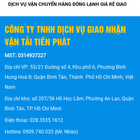
TRONG 1 NGÀY VỚI VẬN TẢI TIẾN PHÁT
CÔNG TY TNHH DỊCH VỤ GIAO NHẬN
VẬN TẢI TIẾN PHÁT
MST: 0314937227
Địa chỉ VP: 53/21 Đường số 4, Khu phố 6, Phường Bình
Hưng Hoà B, Quận Bình Tân, Thành Phố Hồ Chí Minh, Việt
Nam
Địa chỉ kho: số
207/56 Hồ Học Lãm, Phường An Lạc, Quận
CHÀNH XE HẬU GIANG: DỊCH VỤ VẬN CHUYỂN HÀNG
HÓA UY TÍN, GIÁ RẺ TẠI TIẾN PHÁT
Bình Tân, TP. Hồ Chí Minh
Điện thoại:
028.3535.1612
Hotline:
0909.740.033
(Mr. Nhân)