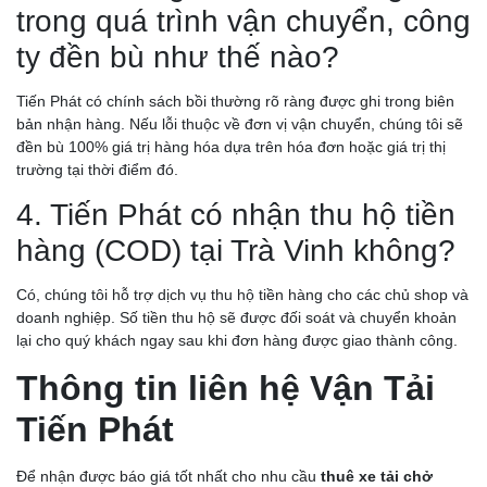
trong quá trình vận chuyển, công
ty đền bù như thế nào?
CHÀNH XE VĨNH LONG: GIÁ CƯỚC RẺ, GIAO NHẬN
Tiến Phát có chính sách bồi thường rõ ràng được ghi trong biên
TRONG NGÀY
bản nhận hàng. Nếu lỗi thuộc về đơn vị vận chuyển, chúng tôi sẽ
đền bù 100% giá trị hàng hóa dựa trên hóa đơn hoặc giá trị thị
trường tại thời điểm đó.
4. Tiến Phát có nhận thu hộ tiền
hàng (COD) tại Trà Vinh không?
Có, chúng tôi hỗ trợ dịch vụ thu hộ tiền hàng cho các chủ shop và
doanh nghiệp. Số tiền thu hộ sẽ được đối soát và chuyển khoản
lại cho quý khách ngay sau khi đơn hàng được giao thành công.
Thông tin liên hệ Vận Tải
Tiến Phát
CHÀNH XE CẦN THƠ: CHỈ 750Đ/KG, GIÁ TIẾT KIỆM,
CHIẾT KHẤU HẤP DẪN
Để nhận được báo giá tốt nhất cho nhu cầu
thuê xe tải chở