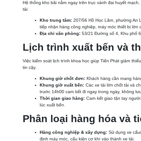
Hệ thống kho bãi nằm ngay trên trục vành đai huyết mạch,
tải:
Kho trung tâm:
207/56 Hồ Học Lãm, phường An L
tiếp nhận hàng công nghiệp, máy móc thiết bị lớn
Địa chỉ văn phòng:
53/21 Đường số 4, Khu phố 
Lịch trình xuất bến và t
Việc kiểm soát lịch trình khoa học giúp Tiến Phát giảm th
tin cậy.
Khung giờ chốt đơn:
Khách hàng cần mang hàng
Khung giờ xuất bến:
Các xe tải lớn chốt tải và c
trước 14h00 cam kết đi ngay trong ngày, không lư
Thời gian giao hàng:
Cam kết giao tận tay người
lúc xuất bến.
Phân loại hàng hóa và t
Hàng công nghiệp & xây dựng:
Sử dụng xe cẩu/x
định máy móc, cấu kiện cơ khí vào thành xe tải.