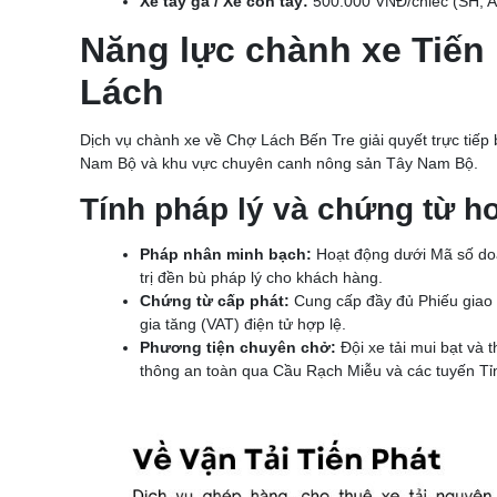
Xe tay ga / Xe côn tay:
500.000 VNĐ/chiếc (SH, Air
Năng lực chành xe Tiến
Lách
Dịch vụ chành xe về Chợ Lách Bến Tre giải quyết trực tiếp 
Nam Bộ và khu vực chuyên canh nông sản Tây Nam Bộ.
Tính pháp lý và chứng từ h
Pháp nhân minh bạch:
Hoạt động dưới Mã số do
trị đền bù pháp lý cho khách hàng.
Chứng từ cấp phát:
Cung cấp đầy đủ Phiếu giao n
gia tăng (VAT) điện tử hợp lệ.
Phương tiện chuyên chở:
Đội xe tải mui bạt và 
thông an toàn qua Cầu Rạch Miễu và các tuyến Tỉn