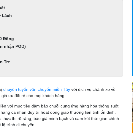
hất
ợ Lách
 0 Đồng
ên nhận POD)
n Tre
vị
chuyên tuyến vận chuyển miền Tây
với dịch vụ chành xe về
giá ưu đãi rẻ cho mọi khách hàng.
liền với mục tiêu đảm bảo chuỗi cung ứng hàng hóa thông suốt,
 hàng cá nhân duy trì hoạt động giao thương liên tỉnh ổn định.
 thực thi rõ ràng, báo giá minh bạch và cam kết thời gian chính
lộ trình di chuyển.