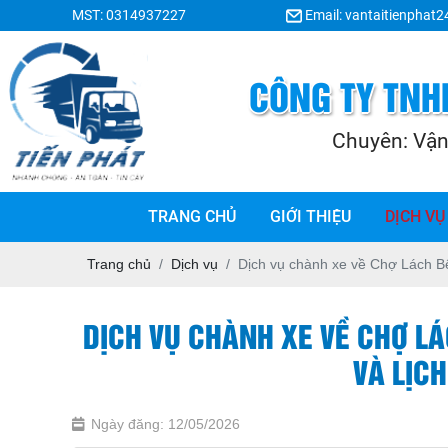
MST: 0314937227
Email: vantaitienphat
TRANG CHỦ
GIỚI THIỆU
DỊCH VỤ
Trang chủ
Dịch vụ
Dịch vụ chành xe về Chợ Lách Bế
DỊCH VỤ CHÀNH XE VỀ CHỢ LÁ
VÀ LỊCH
Ngày đăng: 12/05/2026