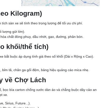
heo Kilogram)
ích sàn xe sẽ tính theo trọng lượng để tối ưu chi phí.
i lượng gửi lớn).
 hóa chất đóng phuy, dầu nhớt, gạo, đường, phân bón.
 khối/thể tích)
e bắt buộc áp dụng tính giá theo số khối (Dài x Rộng x Cao).
, bỉm tã, chăn ga gối đệm, bảng hiệu quảng cáo mica nhẹ.
y về Chợ Lách
ổ, bọc bìa carton chống xước dàn áo và chằng buộc dây cảo an
t xe.
 Sirius, Future...).