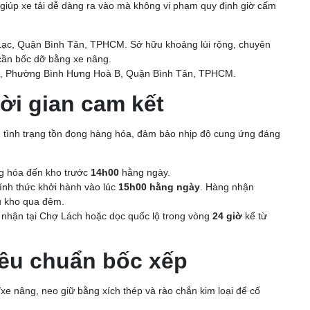
 giúp xe tải dễ dàng ra vào mà không vi phạm quy định giờ cấm
ạc, Quận Bình Tân, TPHCM. Sở hữu khoảng lùi rộng, chuyên
 cần bốc dỡ bằng xe nâng.
6, Phường Bình Hưng Hoà B, Quận Bình Tân, TPHCM.
hời gian cam kết
iểu tình trạng tồn đọng hàng hóa, đảm bảo nhịp độ cung ứng đáng
 hóa đến kho trước
14h00
hằng ngày.
hính thức khởi hành vào lúc
15h00 hằng ngày
. Hàng nhận
u kho qua đêm.
 nhận tại Chợ Lách hoặc dọc quốc lộ trong vòng
24 giờ
kể từ
iêu chuẩn bốc xếp
e nâng, neo giữ bằng xích thép và rào chắn kim loại để cố