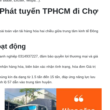
 Blade, Exciter, Vespa...).
 Phát tuyến TPHCM đi Chợ
bài toán vận tải hàng hóa hai chiều giữa trung tâm kinh tế Đông
oạt động
anh nghiệp 0314937227, đảm bảo quyền lợi thương mại và giá
hận hàng hóa, biên bản xác nhận tình trạng, hóa đơn Giá trị
thùng kín đa dạng từ 1.5 tấn đến 15 tấn, đáp ứng năng lực lưu
h lộ 57 dẫn vào trung tâm huyện.