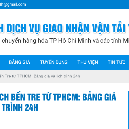
24h@gmail.com
BẢNG GIÁ
TUYỂN DỤNG
THƯ VIỆN
TIN TỨC
n Tre từ TPHCM: Bảng giá và lịch trình 24h
CH BẾN TRE TỪ TPHCM: BẢNG GIÁ
 TRÌNH 24H