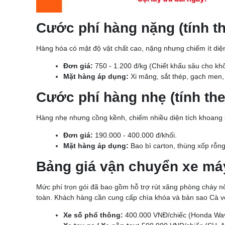
Cước phí hàng nặng (tính t
Hàng hóa có mật độ vật chất cao, nặng nhưng chiếm ít diện t
Đơn giá:
750 - 1.200 đ/kg (Chiết khấu sâu cho khố
Mặt hàng áp dụng:
Xi măng, sắt thép, gạch men,
Cước phí hàng nhẹ (tính theo
Hàng nhẹ nhưng cồng kềnh, chiếm nhiều diện tích khoang x
Đơn giá:
190.000 - 400.000 đ/khối.
Mặt hàng áp dụng:
Bao bì carton, thùng xốp rỗng
Bảng giá vận chuyển xe má
Mức phí trọn gói đã bao gồm hỗ trợ rút xăng phòng cháy n
toàn. Khách hàng cần cung cấp chìa khóa và bản sao Cà vẹ
Xe số phổ thông:
400.000 VNĐ/chiếc (Honda Wave,