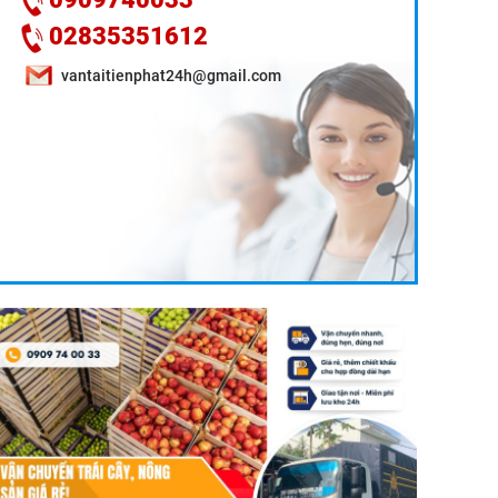
02835351612
vantaitienphat24h@gmail.com
DỊCH VỤ VẬN CHUYỂN TRÁI CÂY MIỀN TÂY ĐI HCM:
GIẢI PHÁP BẢO VỆ GIÁ TRỊ NÔNG SẢN 24H