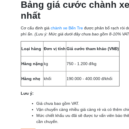
Bảng giá cước chành x
nhất
Cơ cấu định giá
chành xe Bến Tre
được phân bổ rạch ròi dựa
phí ẩn.
(Lưu ý: Mức giá dưới đây chưa bao gồm 8-10% VAT
Loại hàng
Đơn vị tính
Giá cước tham khảo (VNĐ)
Hàng nặng
kg
750 - 1.200 đ/kg
Hàng nhẹ
khối
190.000 - 400.000 đ/khối
Lưu ý:
Giá chưa bao gồm VAT.
Vận chuyển càng nhiều giá càng rẻ và có thêm ch
Mức chiết khấu ưu đãi sẽ được tư vấn viên báo th
cần chuyển.