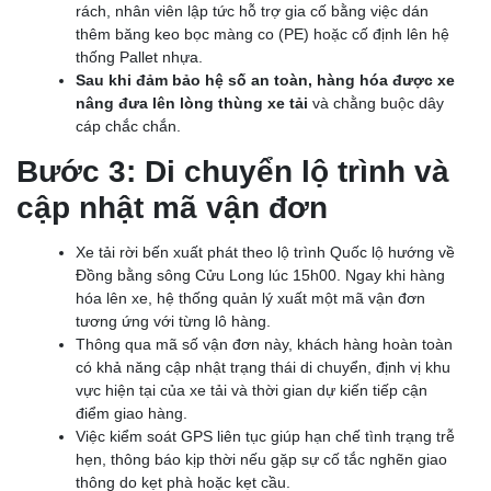
rách, nhân viên lập tức hỗ trợ gia cố bằng việc dán
thêm băng keo bọc màng co (PE) hoặc cố định lên hệ
thống Pallet nhựa.
Sau khi đảm bảo hệ số an toàn, hàng hóa được xe
nâng đưa lên lòng thùng xe tải
và chằng buộc dây
cáp chắc chắn.
Bước 3: Di chuyển lộ trình và
cập nhật mã vận đơn
Xe tải rời bến xuất phát theo lộ trình Quốc lộ hướng về
Đồng bằng sông Cửu Long lúc 15h00. Ngay khi hàng
hóa lên xe, hệ thống quản lý xuất một mã vận đơn
tương ứng với từng lô hàng.
Thông qua mã số vận đơn này, khách hàng hoàn toàn
có khả năng cập nhật trạng thái di chuyển, định vị khu
vực hiện tại của xe tải và thời gian dự kiến tiếp cận
điểm giao hàng.
Việc kiểm soát GPS liên tục giúp hạn chế tình trạng trễ
hẹn, thông báo kịp thời nếu gặp sự cố tắc nghẽn giao
thông do kẹt phà hoặc kẹt cầu.