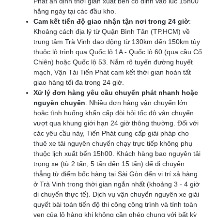
Phát ấn định thời gian xuất bến cố định vào lúc 15h00
hằng ngày tại các đầu kho.
Cam kết tiến độ giao nhận tận nơi trong 24 giờ
:
Khoảng cách địa lý từ Quận Bình Tân (TP.HCM) về
trung tâm Trà Vinh dao động từ 130km đến 150km tùy
thuộc lộ trình qua Quốc lộ 1A - Quốc lộ 60 (qua cầu Cổ
Chiên) hoặc Quốc lộ 53. Nắm rõ tuyến đường huyết
mạch, Vận Tải Tiến Phát cam kết thời gian hoàn tất
giao hàng tối đa trong 24 giờ.
Xử lý đơn hàng yêu cầu chuyển phát nhanh hoặc
nguyên chuyến
: Nhiều đơn hàng vận chuyển lớn
hoặc tình huống khẩn cấp đòi hỏi tốc độ vận chuyển
vượt qua khung giới hạn 24 giờ thông thường. Đối với
các yêu cầu này, Tiến Phát cung cấp giải pháp cho
thuê xe tải nguyên chuyến chạy trực tiếp không phụ
thuộc lịch xuất bến 15h00. Khách hàng bao nguyên tải
trọng xe (từ 2 tấn, 5 tấn đến 15 tấn) để di chuyển
thẳng từ điểm bốc hàng tại Sài Gòn đến vị trí xả hàng
ở Trà Vinh trong thời gian ngắn nhất (khoảng 3 - 4 giờ
di chuyển thực tế). Dịch vụ vận chuyển nguyên xe giải
quyết bài toán tiến độ thi công công trình và tính toàn
vẹn của lô hàng khi không cần ghép chung với bất kỳ