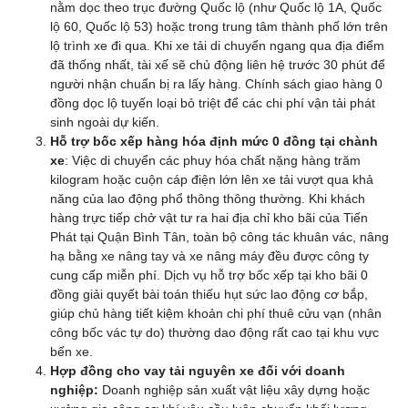
nằm dọc theo trục đường Quốc lộ (như Quốc lộ 1A, Quốc
lộ 60, Quốc lộ 53) hoặc trong trung tâm thành phố lớn trên
lộ trình xe đi qua. Khi xe tải di chuyển ngang qua địa điểm
đã thống nhất, tài xế sẽ chủ động liên hệ trước 30 phút để
người nhận chuẩn bị ra lấy hàng. Chính sách giao hàng 0
đồng dọc lộ tuyến loại bỏ triệt để các chi phí vận tải phát
sinh ngoài dự kiến.
Hỗ trợ bốc xếp hàng hóa định mức 0 đồng tại chành
xe
: Việc di chuyển các phuy hóa chất nặng hàng trăm
kilogram hoặc cuộn cáp điện lớn lên xe tải vượt qua khả
năng của lao động phổ thông thông thường. Khi khách
hàng trực tiếp chở vật tư ra hai địa chỉ kho bãi của Tiến
Phát tại Quận Bình Tân, toàn bộ công tác khuân vác, nâng
hạ bằng xe nâng tay và xe nâng máy đều được công ty
cung cấp miễn phí. Dịch vụ hỗ trợ bốc xếp tại kho bãi 0
đồng giải quyết bài toán thiếu hụt sức lao động cơ bắp,
giúp chủ hàng tiết kiệm khoản chi phí thuê cửu vạn (nhân
công bốc vác tự do) thường dao động rất cao tại khu vực
bến xe.
Hợp đồng cho vay tải nguyên xe đối với doanh
nghiệp:
Doanh nghiệp sản xuất vật liệu xây dựng hoặc