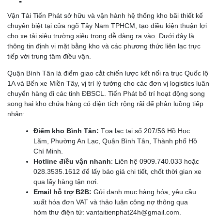
Vận Tải Tiến Phát sở hữu và vận hành hệ thống kho bãi thiết kế
chuyên biệt tại cửa ngõ Tây Nam TPHCM, tạo điều kiện thuận lợi
cho xe tải siêu trường siêu trọng dễ dàng ra vào. Dưới đây là
thông tin định vị mặt bằng kho và các phương thức liên lạc trực
tiếp với trung tâm điều vận.
Quận Bình Tân là điểm giao cắt chiến lược kết nối ra trục Quốc lộ
1A và Bến xe Miền Tây, vị trí lý tưởng cho các đơn vị logistics luân
chuyển hàng đi các tỉnh ĐBSCL. Tiến Phát bố trí hoạt động song
song hai kho chứa hàng có diện tích rộng rãi để phân luồng tiếp
nhận:
Điểm kho Bình Tân:
Tọa lạc tại số 207/56 Hồ Học
Lãm, Phường An Lạc, Quận Bình Tân, Thành phố Hồ
Chí Minh.
Hotline điều vận nhanh
: Liên hệ 0909.740.033 hoặc
028.3535.1612 để lấy báo giá chi tiết, chốt thời gian xe
qua lấy hàng tận nơi.
Email hỗ trợ B2B:
Gửi danh mục hàng hóa, yêu cầu
xuất hóa đơn VAT và thảo luận công nợ thông qua
hòm thư điện tử: vantaitienphat24h@gmail.com.