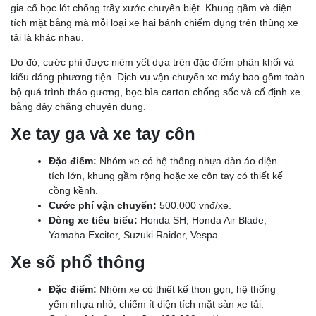
gia cố bọc lót chống trầy xước chuyên biệt. Khung gầm và diện
tích mặt bằng mà mỗi loại xe hai bánh chiếm dụng trên thùng xe
tải là khác nhau.
Do đó, cước phí được niêm yết dựa trên đặc điểm phân khối và
kiểu dáng phương tiện. Dịch vụ vận chuyển xe máy bao gồm toàn
bộ quá trình tháo gương, bọc bìa carton chống sốc và cố định xe
bằng dây chằng chuyên dụng.
Xe tay ga và xe tay côn
Đặc điểm:
Nhóm xe có hệ thống nhựa dàn áo diện
tích lớn, khung gầm rộng hoặc xe côn tay có thiết kế
cồng kềnh.
Cước phí vận chuyển:
500.000 vnđ/xe.
Dòng xe tiêu biểu:
Honda SH, Honda Air Blade,
Yamaha Exciter, Suzuki Raider, Vespa.
Xe số phổ thông
Đặc điểm:
Nhóm xe có thiết kế thon gọn, hệ thống
yếm nhựa nhỏ, chiếm ít diện tích mặt sàn xe tải.