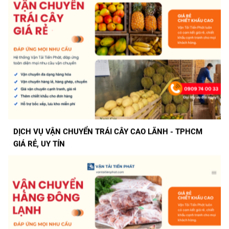
DỊCH VỤ VẬN CHUYỂN TRÁI CÂY CAO LÃNH - TPHCM
GIÁ RẺ, UY TÍN