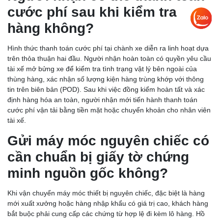
cước phí sau khi kiểm tra
hàng không?
Hình thức thanh toán cước phí tại chành xe diễn ra linh hoạt dựa
trên thỏa thuận hai đầu. Người nhận hoàn toàn có quyền yêu cầu
tài xế mở bửng xe để kiểm tra tình trạng vật lý bên ngoài của
thùng hàng, xác nhận số lượng kiện hàng trùng khớp với thông
tin trên biên bản (POD). Sau khi việc đồng kiểm hoàn tất và xác
định hàng hóa an toàn, người nhận mới tiến hành thanh toán
cước phí vận tải bằng tiền mặt hoặc chuyển khoản cho nhân viên
CHÀNH XE VĨNH LONG: GIÁ CƯỚC RẺ, GIAO NHẬN
tài xế.
TRONG NGÀY
Gửi máy móc nguyên chiếc có
cần chuẩn bị giấy tờ chứng
minh nguồn gốc không?
Khi vận chuyển máy móc thiết bị nguyên chiếc, đặc biệt là hàng
mới xuất xưởng hoặc hàng nhập khẩu có giá trị cao, khách hàng
bắt buộc phải cung cấp các chứng từ hợp lệ đi kèm lô hàng. Hồ