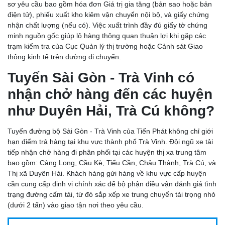
sơ yêu cầu bao gồm hóa đơn Giá trị gia tăng (bản sao hoặc bản
điện tử), phiếu xuất kho kiêm vận chuyển nội bộ, và giấy chứng
nhận chất lượng (nếu có). Việc xuất trình đầy đủ giấy tờ chứng
minh nguồn gốc giúp lô hàng thông quan thuận lợi khi gặp các
trạm kiểm tra của Cục Quản lý thị trường hoặc Cảnh sát Giao
thông kinh tế trên đường di chuyển.
CHÀNH XE CẦN THƠ: CHỈ 750Đ/KG, GIÁ TIẾT KIỆM,
CHIẾT KHẤU HẤP DẪN
Tuyến Sài Gòn - Trà Vinh có
nhận chở hàng đến các huyện
như Duyên Hải, Trà Cú không?
Tuyến đường bộ Sài Gòn - Trà Vinh của Tiến Phát không chỉ giới
hạn điểm trả hàng tại khu vực thành phố Trà Vinh. Đội ngũ xe tải
tiếp nhận chở hàng đi phân phối tại các huyện thị xa trung tâm
bao gồm: Càng Long, Cầu Kè, Tiểu Cần, Châu Thành, Trà Cú, và
Thị xã Duyên Hải. Khách hàng gửi hàng về khu vực cấp huyện
cần cung cấp định vị chính xác để bộ phận điều vận đánh giá tình
trạng đường cấm tải, từ đó sắp xếp xe trung chuyển tải trọng nhỏ
(dưới 2 tấn) vào giao tận nơi theo yêu cầu.