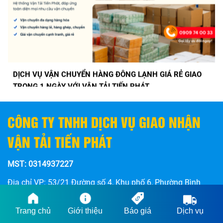
DỊCH VỤ VẬN CHUYỂN HÀNG ĐÔNG LẠNH GIÁ RẺ GIAO
TRONG 1 NGÀY VỚI VẬN TẢI TIẾN PHÁT
CÔNG TY TNHH DỊCH VỤ GIAO NHẬN
VẬN TẢI TIẾN PHÁT
MST: 0314937227
Địa chỉ VP: 53/21 Đường số 4, Khu phố 6, Phường Bình
Hưng Hoà B, Quận Bình Tân, Thành Phố Hồ Chí Minh, Việt
Trang chủ
Giới thiệu
Báo giá
Dịch vụ
Nam