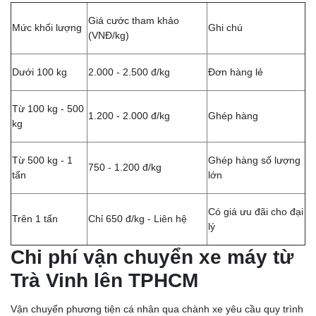
Giá cước tham khảo
Mức khối lượng
Ghi chú
(VNĐ/kg)
Dưới 100 kg
2.000 - 2.500 đ/kg
Đơn hàng lẻ
Từ 100 kg - 500
1.200 - 2.000 đ/kg
Ghép hàng
kg
Từ 500 kg - 1
Ghép hàng số lượng
750 - 1.200 đ/kg
tấn
lớn
Có giá ưu đãi cho đại
Trên 1 tấn
Chỉ 650 đ/kg - Liên hệ
lý
Chi phí vận chuyển xe máy từ
Trà Vinh lên TPHCM
Vận chuyển phương tiện cá nhân qua chành xe yêu cầu quy trình