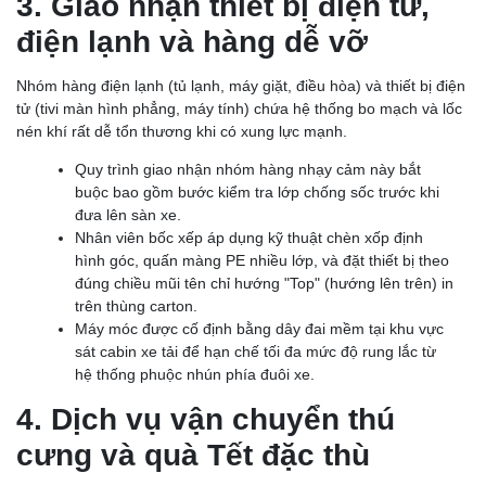
3. Giao nhận thiết bị điện tử,
điện lạnh và hàng dễ vỡ
Nhóm hàng điện lạnh (tủ lạnh, máy giặt, điều hòa) và thiết bị điện
tử (tivi màn hình phẳng, máy tính) chứa hệ thống bo mạch và lốc
nén khí rất dễ tổn thương khi có xung lực mạnh.
Quy trình giao nhận nhóm hàng nhạy cảm này bắt
buộc bao gồm bước kiểm tra lớp chống sốc trước khi
đưa lên sàn xe.
Nhân viên bốc xếp áp dụng kỹ thuật chèn xốp định
hình góc, quấn màng PE nhiều lớp, và đặt thiết bị theo
đúng chiều mũi tên chỉ hướng "Top" (hướng lên trên) in
trên thùng carton.
Máy móc được cố định bằng dây đai mềm tại khu vực
sát cabin xe tải để hạn chế tối đa mức độ rung lắc từ
hệ thống phuộc nhún phía đuôi xe.
4. Dịch vụ vận chuyển thú
cưng và quà Tết đặc thù