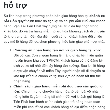
hỗ trợ
Sự linh hoạt trong phương pháp bàn giao hàng hóa tại
chành xe
Sài Gòn
quyết định mức độ tiện lợi và chi phí đầu cuối của khách
hàng. Vận Tải Tiến Phát xây dựng cấu trúc đa tùy chọn trong
khâu bốc dỡ và trả hàng nhằm tối ưu hóa khoảng cách di chuyển
từ kho trung tâm đến địa điểm cuối cùng. Khách hàng đối chiếu
quy mô lô hàng để lựa chọn phương thức bàn giao phù hợp nhất.
Phương án nhận hàng tận nơi và giao hàng tại kho
:
Đối với các đơn vị gom hàng lẻ, hàng ghép từ nhiều quận
huyện trong khu vực TPHCM, khách hàng có thể đăng ký
dịch vụ xe tải nhỏ đến lấy hàng tận xưởng. Sau khi lô hàng
được vận chuyển về miền Tây, người nhận sẽ di chuyển ra
kho tập kết của chành xe tại khu vực để hoàn tất thủ tục
nhận hàng.
Chính sách giao hàng miễn phí dọc theo các quốc lộ
lớn:
Chi phí trung chuyển hàng hóa từ bến bãi về nhà
riêng luôn là gánh nặng tài chính đối với khách gửi hàng lẻ.
Tiến Phát ban hành chính sách giao trả hàng hoàn toàn
miễn phí cho tất cả các khách hàng có địa điểm nhận hàng