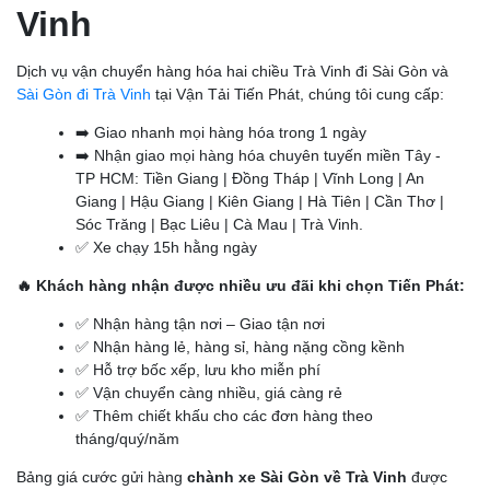
Vinh
Dịch vụ vận chuyển hàng hóa hai chiều Trà Vinh đi Sài Gòn và
Sài Gòn đi Trà Vinh
tại Vận Tải Tiến Phát, chúng tôi cung cấp:
➡️ Giao nhanh mọi hàng hóa trong 1 ngày
➡️ Nhận giao mọi hàng hóa chuyên tuyến miền Tây -
TP HCM: Tiền Giang | Đồng Tháp | Vĩnh Long | An
Giang | Hậu Giang | Kiên Giang | Hà Tiên | Cần Thơ |
Sóc Trăng | Bạc Liêu | Cà Mau | Trà Vinh.
✅ Xe chạy 15h hằng ngày
🔥 Khách hàng nhận được nhiều ưu đãi khi chọn Tiến Phát:
✅ Nhận hàng tận nơi – Giao tận nơi
✅ Nhận hàng lẻ, hàng sỉ, hàng nặng cồng kềnh
✅ Hỗ trợ bốc xếp, lưu kho miễn phí
✅ Vận chuyển càng nhiều, giá càng rẻ
✅ Thêm chiết khấu cho các đơn hàng theo
tháng/quý/năm
Bảng giá cước gửi hàng
chành xe Sài Gòn về Trà Vinh
được