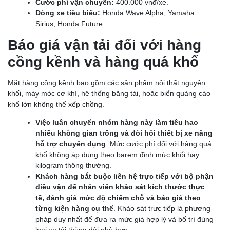
Cước phí vận chuyển:
400.000 vnđ/xe.
Dòng xe tiêu biểu:
Honda Wave Alpha, Yamaha
Sirius, Honda Future.
Báo giá vận tải đối với hàng
cồng kềnh và hàng quá khổ
Mặt hàng cồng kềnh bao gồm các sản phẩm nội thất nguyên
khối, máy móc cơ khí, hệ thống băng tải, hoặc biển quảng cáo
khổ lớn không thể xếp chồng.
Việc luân chuyển nhóm hàng này làm tiêu hao
nhiều không gian trống và đòi hỏi thiết bị xe nâng
hỗ trợ chuyên dụng
. Mức cước phí đối với hàng quá
khổ không áp dụng theo barem định mức khối hay
kilogram thông thường.
Khách hàng bắt buộc liên hệ trực tiếp với bộ phận
điều vận để nhân viên khảo sát kích thước thực
tế, đánh giá mức độ chiếm chỗ và báo giá theo
từng kiện hàng cụ thể
. Khảo sát trực tiếp là phương
pháp duy nhất để đưa ra mức giá hợp lý và bố trí đúng
loại xe tải thùng dài phù hợp.