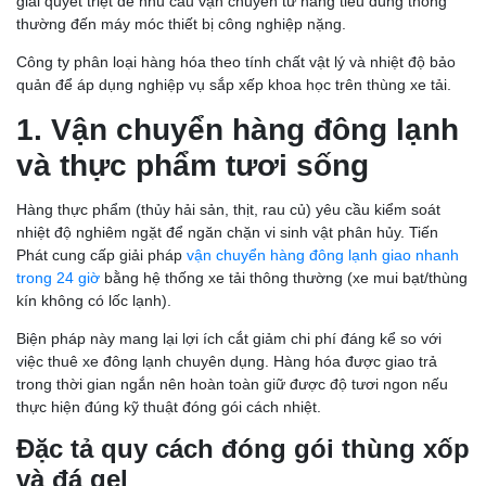
giải quyết triệt để nhu cầu vận chuyển từ hàng tiêu dùng thông
thường đến máy móc thiết bị công nghiệp nặng.
Công ty phân loại hàng hóa theo tính chất vật lý và nhiệt độ bảo
quản để áp dụng nghiệp vụ sắp xếp khoa học trên thùng xe tải.
1. Vận chuyển hàng đông lạnh
và thực phẩm tươi sống
Hàng thực phẩm (thủy hải sản, thịt, rau củ) yêu cầu kiểm soát
nhiệt độ nghiêm ngặt để ngăn chặn vi sinh vật phân hủy. Tiến
Phát cung cấp giải pháp
vận chuyển hàng đông lạnh giao nhanh
trong 24 giờ
bằng hệ thống xe tải thông thường (xe mui bạt/thùng
kín không có lốc lạnh).
Biện pháp này mang lại lợi ích cắt giảm chi phí đáng kể so với
việc thuê xe đông lạnh chuyên dụng. Hàng hóa được giao trả
trong thời gian ngắn nên hoàn toàn giữ được độ tươi ngon nếu
thực hiện đúng kỹ thuật đóng gói cách nhiệt.
Đặc tả quy cách đóng gói thùng xốp
và đá gel