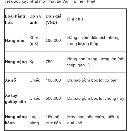
tiết được cập nhật mới nhất tại Vận Tải Tiến Phát.
Loại hàng
Đơn vị
Đơn giá
Ghi chú
hóa
tính
(VNĐ)
Khối
Hàng chiếm diện tích nhưng
Hàng nhẹ
190.000
(m3)
trọng lượng thấp
Hàng gọn, trọng lượng lớn (sắt,
Hàng nặng
Kg
750
thép, gạo...)
Xe số
Chiếc
400.000
Đã bao gồm bọc lót cơ bản
Xe tay
Chiếc
500.000
Đã bao gồm bọc lót chống trầy
ga/tay côn
Hàng cồng
Loại
Liên hệ
Máy móc, bồn chứa, thiết bị
kềnh
hàng
trực tiếp
quá khổ