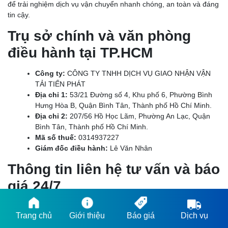
để trải nghiệm dịch vụ vận chuyển nhanh chóng, an toàn và đáng
tin cậy.
CHÀNH XE VĨNH LONG: GIÁ CƯỚC RẺ, GIAO NHẬN
Trụ sở chính và văn phòng
TRONG NGÀY
điều hành tại TP.HCM
Công ty:
CÔNG TY TNHH DỊCH VỤ GIAO NHẬN VẬN
TẢI TIẾN PHÁT
Địa chỉ 1:
53/21 Đường số 4, Khu phố 6, Phường Bình
Hưng Hòa B, Quận Bình Tân, Thành phố Hồ Chí Minh.
Địa chỉ 2:
207/56 Hồ Học Lãm, Phường An Lạc, Quận
Bình Tân, Thành phố Hồ Chí Minh.
Mã số thuế:
0314937227
Giám đốc điều hành:
Lê Văn Nhân
Thông tin liên hệ tư vấn và báo
giá 24/7
CHÀNH XE CẦN THƠ: CHỈ 750Đ/KG, GIÁ TIẾT KIỆM,
CHIẾT KHẤU HẤP DẪN
Hotline 1:
0909740033
Trang chủ
Giới thiệu
Báo giá
Dịch vụ
Hotline 2:
02835351612
Email:
vantaitienphat24h@gmail.com