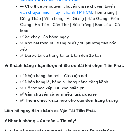
xe Bến Tre
-
chành xe Cần Thơ
➡️ Cho thuê xe nguyên chuyến giá rẻ chuyên tuyến
vận chuyển miền Tây
-
chành TP HCM
: Tiền Giang |
Đồng Tháp | Vĩnh Long | An Giang | Hậu Giang | Kiên
Giang | Hà Tiên | Cần Thơ | Sóc Trăng | Bạc Liêu | Cà
Mau
✅ Xe chạy 15h hằng ngày
✅ Kho bãi rộng rãi, trang bị đầy đủ phương tiện bốc
xếp
✅ Đội xe tải đa trọng tải từ 1 tấn đến 15 tấn
🔥 Khách hàng nhận được nhiều ưu đãi khi chọn Tiến Phát:
✅ Nhận hàng tận nơi – Giao tận nơi
✅ Nhận hàng lẻ, hàng sỉ, hàng nặng cồng kềnh
✅ Hỗ trợ bốc xếp, lưu kho miễn phí
✅ Vận chuyển càng nhiều, giá càng rẻ
✅ Thêm chiết khấu nữa cho các đơn hàng tháng
Liên hệ ngày đến chành xe Vận Tải Tiến Phát:
⚡ Nhanh chóng – An toàn – Tin cậy!