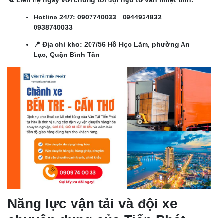
📞 Liên hệ ngay với chúng tôi đội ngũ tư vấn nhiệt tình.
Hotline 24/7:
0907740033
-
0944934832
-
0938740033
📍 Địa chỉ kho: 207/56 Hồ Học Lãm, phường An
Lạc, Quận Bình Tân
Năng lực vận tải và đội xe