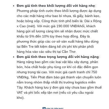
Đơn giá tính theo khối lượng đối với hàng nhẹ
:
Phương pháp tính cước theo khối lượng được áp dụng
cho các mặt hàng như bao bì nhựa, tã giấy, bánh kẹo,
hoặc bông xốp. Công thức tính phổ biến là: Dài x Rộng
x Cao (mét). Với mức giá 190.000 VNĐ/khối, khách
hàng gửi số lượng càng lớn sẽ nhận được mức chiết
khấu từ 5% đến 10% tùy theo hợp đồng. Đây là
phương thức giúp các cơ sở sản xuất hàng tiêu dùng
tại Bến Tre tiết kiệm đáng kể chi phí khi phân phối
hàng hóa vào các siêu thị tại Cần Thơ.
Đơn giá tính theo trọng lượng đối với hàng nặng
:
Hàng nặng bao gồm các loại vật liệu xây dựng, phân
bón, hóa chất hoặc phụ tùng cơ khí có đặc điểm gọn
nhưng trọng tải cao. Với mức giá cạnh tranh chỉ 750
VNĐ/kg, Tiến Phát đảm bảo giá thành vận chuyển luôn
nằm trong nhóm thấp nhất thị trường logistics miền
Tây. Khách hàng lưu ý đơn giá này chưa bao gồm thuế
VAT và phí bốc xếp tận nơi (nếu có yêu cầu ngoài
kho).