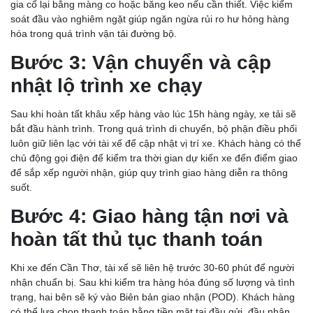
gia cố lại bằng màng co hoặc băng keo nếu cần thiết. Việc kiểm
soát đầu vào nghiêm ngặt giúp ngăn ngừa rủi ro hư hỏng hàng
hóa trong quá trình vận tải đường bộ.
Bước 3: Vận chuyển và cập
nhật lộ trình xe chạy
Sau khi hoàn tất khâu xếp hàng vào lúc 15h hàng ngày, xe tải sẽ
bắt đầu hành trình. Trong quá trình di chuyển, bộ phận điều phối
luôn giữ liên lạc với tài xế để cập nhật vị trí xe. Khách hàng có thể
chủ động gọi điện để kiểm tra thời gian dự kiến xe đến điểm giao
để sắp xếp người nhận, giúp quy trình giao hàng diễn ra thông
suốt.
Bước 4: Giao hàng tận nơi và
hoàn tất thủ tục thanh toán
Khi xe đến Cần Thơ, tài xế sẽ liên hệ trước 30-60 phút để người
nhận chuẩn bị. Sau khi kiểm tra hàng hóa đúng số lượng và tình
trạng, hai bên sẽ ký vào Biên bản giao nhận (POD). Khách hàng
có thể lựa chọn thanh toán bằng tiền mặt tại đầu gửi, đầu nhận