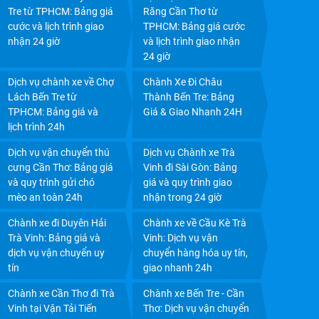
Tre từ TPHCM: Bảng giá
Răng Cần Thơ từ
cước và lịch trình giao
TPHCM: Bảng giá cước
nhận 24 giờ
và lịch trình giao nhận
24 giờ
Dịch vụ chành xe về Chợ
Chành Xe Đi Châu
Lách Bến Tre từ
Thành Bến Tre: Bảng
TPHCM: Bảng giá và
Giá & Giao Nhanh 24H
lịch trình 24h
CHÀNH XE CÀ MAU UY TÍN: CƯỚC RẺ, GIAO NHẬN
Dịch vụ vận chuyển thú
Dịch vụ Chành xe Trà
TẬN NƠI TRONG NGÀY
cưng Cần Thơ: Bảng giá
Vinh đi Sài Gòn: Bảng
và quy trình gửi chó
giá và quy trình giao
mèo an toàn 24h
nhận trong 24 giờ
Chành xe đi Duyên Hải
Chành xe về Cầu Kè Trà
Trà Vinh: Bảng giá và
Vinh: Dịch vụ vận
dịch vụ vận chuyển uy
chuyển hàng hóa uy tín,
tín
giao nhanh 24h
Chành xe Cần Thơ đi Trà
Chành xe Bến Tre - Cần
Vinh tại Vận Tải Tiến
Thơ: Dịch vụ vận chuyển