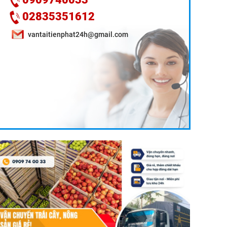
02835351612
vantaitienphat24h@gmail.com
DỊCH VỤ VẬN CHUYỂN TRÁI CÂY MIỀN TÂY ĐI HCM:
GIẢI PHÁP BẢO VỆ GIÁ TRỊ NÔNG SẢN 24H