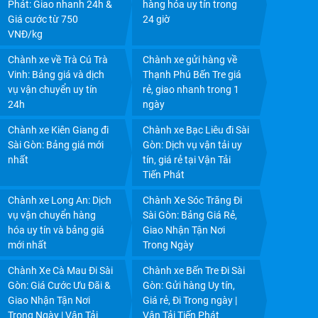
Phát: Giao nhanh 24h &
hàng hóa uy tín trong
Giá cước từ 750
24 giờ
VNĐ/kg
CHÀNH XE VĨNH LONG: GIÁ CƯỚC RẺ, GIAO NHẬN
Chành xe về Trà Cú Trà
Chành xe gửi hàng về
TRONG NGÀY
Vinh: Bảng giá và dịch
Thạnh Phú Bến Tre giá
vụ vận chuyển uy tín
rẻ, giao nhanh trong 1
24h
ngày
Chành xe Kiên Giang đi
Chành xe Bạc Liêu đi Sài
Sài Gòn: Bảng giá mới
Gòn: Dịch vụ vận tải uy
nhất
tín, giá rẻ tại Vận Tải
Tiến Phát
Chành xe Long An: Dịch
Chành Xe Sóc Trăng Đi
vụ vận chuyển hàng
Sài Gòn: Bảng Giá Rẻ,
hóa uy tín và bảng giá
Giao Nhận Tận Nơi
mới nhất
Trong Ngày
CHÀNH XE CẦN THƠ: CHỈ 750Đ/KG, GIÁ TIẾT KIỆM,
Chành Xe Cà Mau Đi Sài
Chành xe Bến Tre Đi Sài
CHIẾT KHẤU HẤP DẪN
Gòn: Giá Cước Ưu Đãi &
Gòn: Gửi hàng Uy tín,
Giao Nhận Tận Nơi
Giá rẻ, Đi Trong ngày |
Trong Ngày | Vận Tải
Vận Tải Tiến Phát