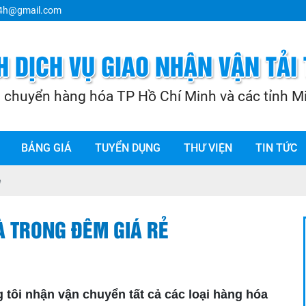
24h@gmail.com
BẢNG GIÁ
TUYỂN DỤNG
THƯ VIỆN
TIN TỨC
ẻ
À TRONG ĐÊM GIÁ RẺ
 tôi nhận vận chuyển tất cả các loại hàng hóa