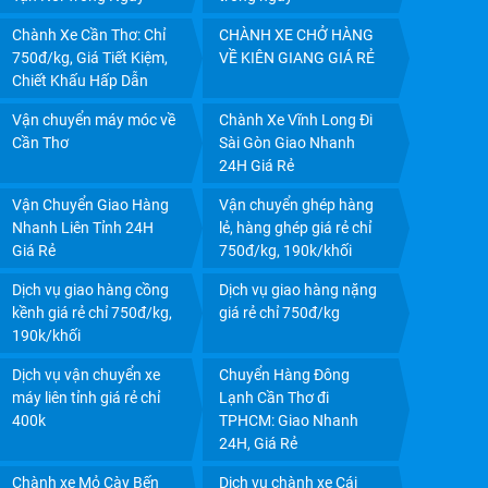
DỊCH VỤ GỬI XE MÁY VỀ QUÊ, ĐI TỈNH: BẢNG GIÁ
Chành Xe Cần Thơ: Chỉ
CHÀNH XE CHỞ HÀNG
MỚI NHẤT
750đ/kg, Giá Tiết Kiệm,
VỀ KIÊN GIANG GIÁ RẺ
Chiết Khấu Hấp Dẫn
Vận chuyển máy móc về
Chành Xe Vĩnh Long Đi
Cần Thơ
Sài Gòn Giao Nhanh
24H Giá Rẻ
Vận Chuyển Giao Hàng
Vận chuyển ghép hàng
Nhanh Liên Tỉnh 24H
lẻ, hàng ghép giá rẻ chỉ
Giá Rẻ
750đ/kg, 190k/khối
Dịch vụ giao hàng cồng
Dịch vụ giao hàng nặng
kềnh giá rẻ chỉ 750đ/kg,
giá rẻ chỉ 750đ/kg
190k/khối
CHÀNH XE SÀI GÒN - VẬN CHUYỂN HÀNG ĐI CÁC
Dịch vụ vận chuyển xe
Chuyển Hàng Đông
TỈNH: UY TÍN, GIÁ RẺ, GIAO NHẬN TẬN NƠI
máy liên tỉnh giá rẻ chỉ
Lạnh Cần Thơ đi
400k
TPHCM: Giao Nhanh
24H, Giá Rẻ
Chành xe Mỏ Cày Bến
Dịch vụ chành xe Cái