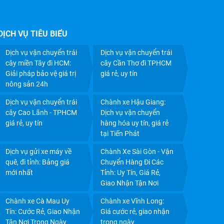
DỊCH VỤ TIÊU BIỂU
Dịch vụ vận chuyển trái
Dịch vụ vận chuyển trái
cây miền Tây đi HCM:
cây Cần Thơ đi TPHCM
CHÀNH XE HẬU GIANG: DỊCH VỤ VẬN CHUYỂN
Giải pháp bảo vệ giá trị
giá rẻ, uy tín
nông sản 24h
HÀNG HÓA UY TÍN, GIÁ RẺ TẠI TIẾN PHÁT
Dịch vụ vận chuyển trái
Chành xe Hậu Giang:
cây Cao Lãnh - TPHCM
Dịch vụ vận chuyển
giá rẻ, uy tín
hàng hóa uy tín, giá rẻ
tại Tiến Phát
Dịch vụ gửi xe máy về
Chành Xe Sài Gòn - Vận
quê, đi tỉnh: Bảng giá
Chuyển Hàng Đi Các
mới nhất
Tỉnh: Uy Tín, Giá Rẻ,
Giao Nhận Tận Nơi
Chành xe Cà Mau Uy
Chành xe Vĩnh Long:
Tín: Cước Rẻ, Giao Nhận
Giá cước rẻ, giao nhận
Tận Nơi Trong Ngày
trong ngày