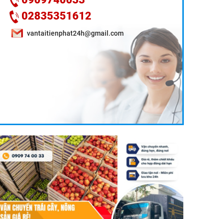
02835351612
vantaitienphat24h@gmail.com
DỊCH VỤ VẬN CHUYỂN TRÁI CÂY CẦN THƠ ĐI
TPHCM GIÁ RẺ, UY TÍN