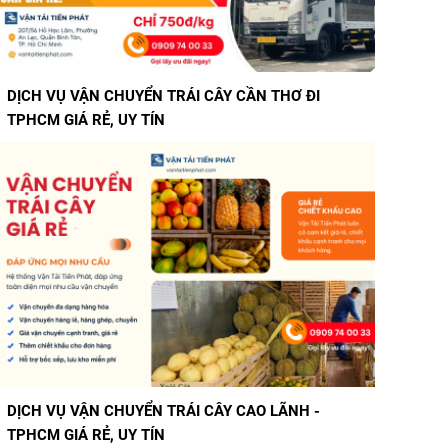
DỊCH VỤ VẬN CHUYỂN TRÁI CÂY CAO LÃNH -
TPHCM GIÁ RẺ, UY TÍN
DỊCH VỤ VẬN CHUYỂN HÀNG ĐÔNG LẠNH GIÁ RẺ
GIAO TRONG 1 NGÀY VỚI VẬN TẢI TIẾN PHÁT