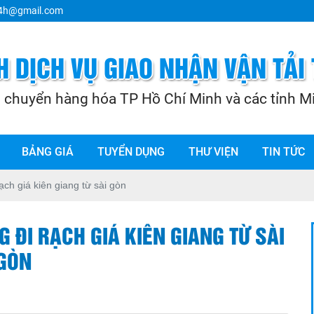
24h@gmail.com
BẢNG GIÁ
TUYỂN DỤNG
THƯ VIỆN
TIN TỨC
ạch giá kiên giang từ sài gòn
 ĐI RẠCH GIÁ KIÊN GIANG TỪ SÀI
GÒN