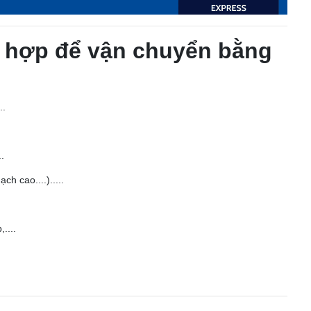
 hợp để vận chuyển bằng
..
..
ch cao....).....
....