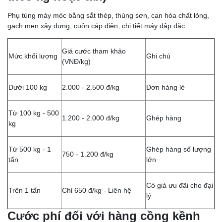
Phụ tùng máy móc bằng sắt thép, thùng sơn, can hóa chất lỏng,
gạch men xây dựng, cuộn cáp điện, chi tiết máy dập đặc.
Giá cước tham khảo
Mức khối lượng
Ghi chú
(VNĐ/kg)
Dưới 100 kg
2.000 - 2.500 đ/kg
Đơn hàng lẻ
Từ 100 kg - 500
1.200 - 2.000 đ/kg
Ghép hàng
kg
Từ 500 kg - 1
Ghép hàng số lượng
750 - 1.200 đ/kg
tấn
lớn
Có giá ưu đãi cho đại
Trên 1 tấn
Chỉ 650 đ/kg - Liên hệ
lý
Cước phí đối với hàng cồng kềnh