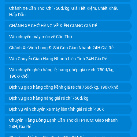
CHÀNH XE SÀI GÒN - VẬN CHUYỂN HÀNG ĐI CÁC TỈNH:
Chành Xe Cần Thơ: Chỉ 750đ/kg, Giá Tiết Kiệm, Chiết Khấu
UY TÍN, GIÁ RẺ, GIAO NHẬN TẬN NƠI
Hấp Dẫn
CHÀNH XE CHỞ HÀNG VỀ KIÊN GIANG GIÁ RẺ
Vận chuyển máy móc về Cần Thơ
Chành Xe Vĩnh Long Đi Sài Gòn Giao Nhanh 24H Giá Rẻ
Vận Chuyển Giao Hàng Nhanh Liên Tỉnh 24H Giá Rẻ
Vận chuyển ghép hàng lẻ, hàng ghép giá rẻ chỉ 750đ/kg,
190k/khối
Dịch vụ giao hàng cồng kềnh giá rẻ chỉ 750đ/kg, 190k/khối
Dịch vụ giao hàng nặng giá rẻ chỉ 750đ/kg
CHÀNH XE CÀ MAU UY TÍN: CƯỚC RẺ, GIAO NHẬN TẬN
Dịch vụ vận chuyển xe máy liên tỉnh giá rẻ chỉ 400k
NƠI TRONG NGÀY
Chuyển Hàng Đông Lạnh Cần Thơ đi TPHCM: Giao Nhanh
24H, Giá Rẻ