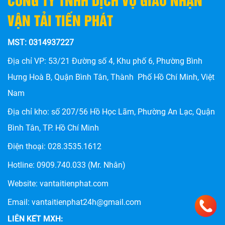
VẬN TẢI TIẾN PHÁT
MST: 0314937227
Địa chỉ VP: 53/21 Đường số 4, Khu phố 6, Phường Bình
Hưng Hoà B, Quận Bình Tân, Thành Phố Hồ Chí Minh, Việt
Nam
Địa chỉ kho: số
207/56 Hồ Học Lãm, Phường An Lạc, Quận
CHÀNH XE HẬU GIANG: DỊCH VỤ VẬN CHUYỂN HÀNG
HÓA UY TÍN, GIÁ RẺ TẠI TIẾN PHÁT
Bình Tân, TP. Hồ Chí Minh
Điện thoại:
028.3535.1612
Hotline:
0909.740.033
(Mr. Nhân)
Website:
vantaitienphat.com
Email: vantaitienphat24h@gmail.com
LIÊN KẾT MXH: