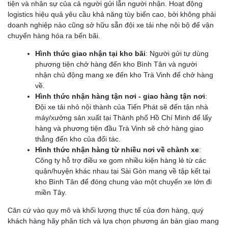
tiện và nhân sự của cả người gửi lẫn người nhận. Hoạt động
logistics hiệu quả yêu cầu khả năng tùy biến cao, bởi không phải
doanh nghiệp nào cũng sở hữu sẵn đội xe tải nhẹ nội bộ để vận
chuyển hàng hóa ra bến bãi.
Hình thức giao nhận tại kho bãi
: Người gửi tự dùng
phương tiện chở hàng đến kho Bình Tân và người
nhận chủ động mang xe đến kho Trà Vinh để chở hàng
về.
Hình thức nhận hàng tận nơi - giao hàng tận nơi
:
Đội xe tải nhỏ nội thành của Tiến Phát sẽ đến tận nhà
máy/xưởng sản xuất tại Thành phố Hồ Chí Minh để lấy
hàng và phương tiện đầu Trà Vinh sẽ chở hàng giao
thẳng đến kho của đối tác.
Hình thức nhận hàng từ nhiều nơi về chành xe
:
Công ty hỗ trợ điều xe gom nhiều kiện hàng lẻ từ các
quận/huyện khác nhau tại Sài Gòn mang về tập kết tại
kho Bình Tân để đóng chung vào một chuyến xe lớn đi
miền Tây.
Căn cứ vào quy mô và khối lượng thực tế của đơn hàng, quý
khách hàng hãy phân tích và lựa chọn phương án bàn giao mang