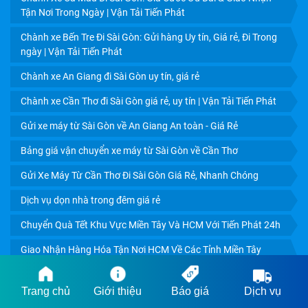
Tận Nơi Trong Ngày | Vận Tải Tiến Phát
DỊCH VỤ VẬN CHUYỂN TRÁI CÂY MIỀN TÂY ĐI HCM: GIẢI
PHÁP BẢO VỆ GIÁ TRỊ NÔNG SẢN 24H
Chành xe Bến Tre Đi Sài Gòn: Gửi hàng Uy tín, Giá rẻ, Đi Trong
ngày | Vận Tải Tiến Phát
Chành xe An Giang đi Sài Gòn uy tín, giá rẻ
Chành xe Cần Thơ đi Sài Gòn giá rẻ, uy tín | Vận Tải Tiến Phát
Gửi xe máy từ Sài Gòn về An Giang An toàn - Giá Rẻ
Bảng giá vận chuyển xe máy từ Sài Gòn về Cần Thơ
Gửi Xe Máy Từ Cần Thơ Đi Sài Gòn Giá Rẻ, Nhanh Chóng
Dịch vụ dọn nhà trong đêm giá rẻ
Chuyển Quà Tết Khu Vực Miền Tây Và HCM Với Tiến Phát 24h
Giao Nhận Hàng Hóa Tận Nơi HCM Về Các Tỉnh Miền Tây
DỊCH VỤ VẬN CHUYỂN TRÁI CÂY CẦN THƠ ĐI TPHCM
24/24
GIÁ RẺ, UY TÍN
Thuê xe tải chở hàng Hồ Chí Minh đi Trà Vinh giá rẻ, giao
Trang chủ
Giới thiệu
Báo giá
Dịch vụ
nhanh 24h