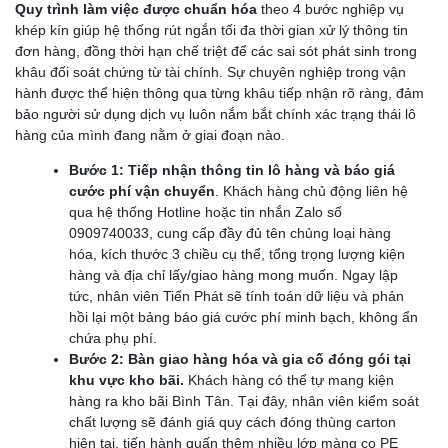
Quy trình làm việc được chuẩn hóa
theo 4 bước nghiệp vụ
khép kín giúp hệ thống rút ngắn tối đa thời gian xử lý thông tin
đơn hàng, đồng thời hạn chế triệt để các sai sót phát sinh trong
khâu đối soát chứng từ tài chính. Sự chuyên nghiệp trong vận
hành được thể hiện thông qua từng khâu tiếp nhận rõ ràng, đảm
bảo người sử dụng dịch vụ luôn nắm bắt chính xác trạng thái lô
hàng của mình đang nằm ở giai đoạn nào.
Bước 1: Tiếp nhận thông tin lô hàng và báo giá
cước phí vận chuyển
. Khách hàng chủ động liên hệ
qua hệ thống Hotline hoặc tin nhắn Zalo số
0909740033, cung cấp đầy đủ tên chủng loại hàng
hóa, kích thước 3 chiều cụ thể, tổng trọng lượng kiện
hàng và địa chỉ lấy/giao hàng mong muốn. Ngay lập
tức, nhân viên Tiến Phát sẽ tính toán dữ liệu và phản
hồi lại một bảng báo giá cước phí minh bạch, không ẩn
chứa phụ phí.
Bước 2: Bàn giao hàng hóa và gia cố đóng gói tại
khu vực kho bãi.
Khách hàng có thể tự mang kiện
hàng ra kho bãi Bình Tân. Tại đây, nhân viên kiểm soát
chất lượng sẽ đánh giá quy cách đóng thùng carton
hiện tại, tiến hành quấn thêm nhiều lớp màng co PE