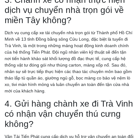
TRONG NGÀY
dịch vụ chuyển nhà trọn gói về
miền Tây không?
Dịch vụ cung cấp xe tải chuyển nhà trọn gói từ Thành phố Hồ Chí
Minh về 13 tỉnh Đồng bằng sông Cửu Long, đặc biệt là tuyến đi
Trà Vinh, là một trong những mảng hoạt động kinh doanh chính
của hệ thống Tiến Phát. Đội ngũ nhân viên kỹ thuật sẽ đến tận
nơi tiến hành khảo sát khối lượng đồ đạc thực tế, cung cấp hệ
thống vật tư đóng gói như thùng carton, màng xốp nổ. Sau đó,
nhân sự sẽ trực tiếp thực hiện các thao tác chuyên môn bao gồm
tháo lắp tủ quần áo, giường ngủ gỗ, bọc màng co bảo vệ nệm lò
xo, tivi màn hình mỏng và luân chuyển an toàn đến tận cửa nhà
mới của khách hàng.
CHÀNH XE CẦN THƠ: CHỈ 750Đ/KG, GIÁ TIẾT KIỆM,
4. Gửi hàng chành xe đi Trà Vinh
CHIẾT KHẤU HẤP DẪN
có nhận vận chuyển thú cưng
không?
Vận Tải Tiến Phát cung cấp dịch vụ hỗ trợ vận chuyển an toàn đối