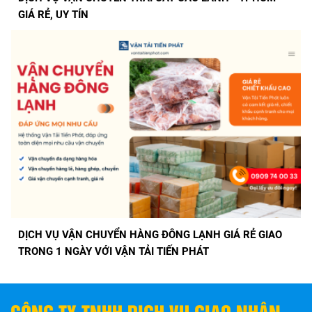
GIÁ RẺ, UY TÍN
DỊCH VỤ VẬN CHUYỂN HÀNG ĐÔNG LẠNH GIÁ RẺ GIAO
TRONG 1 NGÀY VỚI VẬN TẢI TIẾN PHÁT
CÔNG TY TNHH DỊCH VỤ GIAO NHẬN