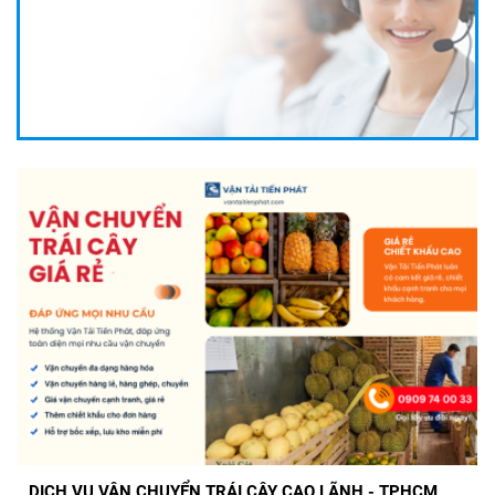
DỊCH VỤ VẬN CHUYỂN TRÁI CÂY CẦN THƠ ĐI TPHCM
GIÁ RẺ, UY TÍN
DỊCH VỤ VẬN CHUYỂN TRÁI CÂY CAO LÃNH - TPHCM