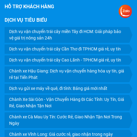
HỖ TRỢ KHÁCH HÀNG
DỊCH VỤ TIÊU BIỂU
Dịch vụ vận chuyển trái cây miền Tây đi HCM: Giải pháp bảo
DỊCH VỤ GỬI XE MÁY VỀ QUÊ, ĐI TỈNH: BẢNG GIÁ MỚI
vệ giá trị nông sản 24h
NHẤT
Dịch vụ vận chuyển trái cây Cần Thơ đi TPHCM giá rẻ, uy tín
Dịch vụ vận chuyển trái cây Cao Lãnh - TPHCM giá rẻ, uy tín
Chành xe Hậu Giang: Dịch vụ vận chuyển hàng hóa uy tín, giá
rẻ tại Tiến Phát
Dịch vụ gửi xe máy về quê, đi tỉnh: Bảng giá mới nhất
Chành Xe Sài Gòn - Vận Chuyển Hàng Đi Các Tỉnh: Uy Tín, Giá
Rẻ, Giao Nhận Tận Nơi
Chành xe Cà Mau Uy Tín: Cước Rẻ, Giao Nhận Tận Nơi Trong
Ngày
Chành xe Vĩnh Long: Giá cước rẻ, giao nhận trong ngày