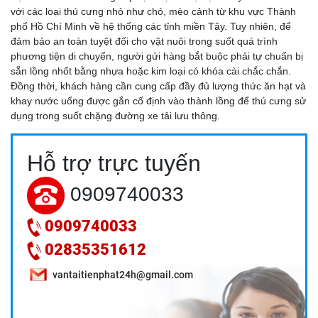
với các loại thú cưng nhỏ như chó, mèo cảnh từ khu vực Thành
phố Hồ Chí Minh về hệ thống các tỉnh miền Tây. Tuy nhiên, để
đảm bảo an toàn tuyệt đối cho vật nuôi trong suốt quá trình
phương tiện di chuyển, người gửi hàng bắt buộc phải tự chuẩn bị
sẵn lồng nhốt bằng nhựa hoặc kim loại có khóa cài chắc chắn.
Đồng thời, khách hàng cần cung cấp đầy đủ lượng thức ăn hạt và
khay nước uống được gắn cố định vào thành lồng để thú cưng sử
dụng trong suốt chặng đường xe tải lưu thông.
DỊCH VỤ VẬN CHUYỂN TRÁI CÂY MIỀN TÂY ĐI HCM: GIẢI
Hỗ trợ trực tuyến
PHÁP BẢO VỆ GIÁ TRỊ NÔNG SẢN 24H
0909740033
0909740033
02835351612
vantaitienphat24h@gmail.com