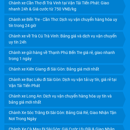
Chành xe Cần Thơ đi Trà Vinh tại Vận Tải Tiến Phát: Giao
nhanh 24h & Giá cước từ 750 VNĐ/kg
Chành xe Bến Tre - Cần Thơ: Dịch vụ vận chuyển hàng hóa uy
tín trong 24 giờ
Chành xe về Trà Cú Trà Vinh: Bảng giá và dịch vụ vận chuyển
CHÀNH XE CẦN THƠ: CHỈ 750Đ/KG, GIÁ TIẾT KIỆM,
uy tín 24h
CHIẾT KHẤU HẤP DẪN
Chành xe gửi hàng về Thạnh Phú Bến Tre giá rẻ, giao nhanh
trong 1 ngày
Chành xe Kiên Giang đi Sài Gòn: Bảng giá mới nhất
Chành xe Bạc Liêu đi Sài Gòn: Dịch vụ vận tải uy tín, giá rẻ tại
Vận Tải Tiến Phát
Chành xe Long An: Dịch vụ vận chuyển hàng hóa uy tín và
bảng giá mới nhất
Chành Xe Sóc Trăng Đi Sài Gòn: Bảng Giá Rẻ, Giao Nhận Tận
Nơi Trong Ngày
Chành Xe Cà Mau Đi Sài Gòn: Giá Cước Ưu Đãi & Giao Nhận