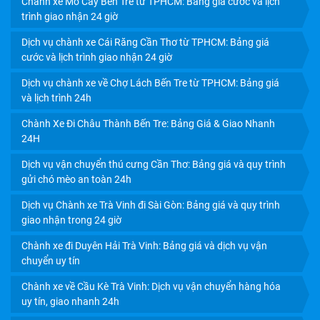
Chành xe Mỏ Cày Bến Tre từ TPHCM: Bảng giá cước và lịch
trình giao nhận 24 giờ
Dịch vụ chành xe Cái Răng Cần Thơ từ TPHCM: Bảng giá
cước và lịch trình giao nhận 24 giờ
Dịch vụ chành xe về Chợ Lách Bến Tre từ TPHCM: Bảng giá
và lịch trình 24h
Chành Xe Đi Châu Thành Bến Tre: Bảng Giá & Giao Nhanh
24H
Dịch vụ vận chuyển thú cưng Cần Thơ: Bảng giá và quy trình
CHÀNH XE VĨNH LONG: GIÁ CƯỚC RẺ, GIAO NHẬN
gửi chó mèo an toàn 24h
TRONG NGÀY
Dịch vụ Chành xe Trà Vinh đi Sài Gòn: Bảng giá và quy trình
giao nhận trong 24 giờ
Chành xe đi Duyên Hải Trà Vinh: Bảng giá và dịch vụ vận
chuyển uy tín
Chành xe về Cầu Kè Trà Vinh: Dịch vụ vận chuyển hàng hóa
uy tín, giao nhanh 24h