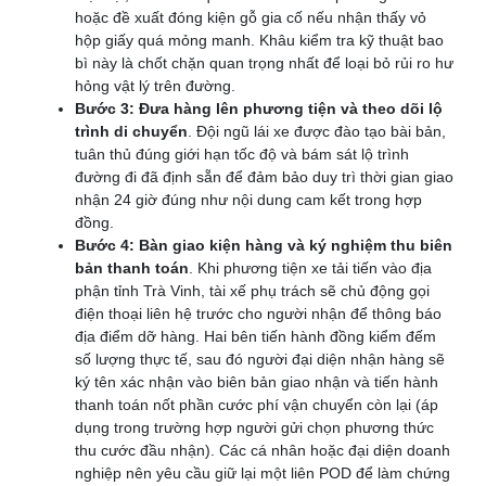
hoặc đề xuất đóng kiện gỗ gia cố nếu nhận thấy vỏ
hộp giấy quá mỏng manh. Khâu kiểm tra kỹ thuật bao
bì này là chốt chặn quan trọng nhất để loại bỏ rủi ro hư
hỏng vật lý trên đường.
Bước 3: Đưa hàng lên phương tiện và theo dõi lộ
trình di chuyển
. Đội ngũ lái xe được đào tạo bài bản,
tuân thủ đúng giới hạn tốc độ và bám sát lộ trình
đường đi đã định sẵn để đảm bảo duy trì thời gian giao
nhận 24 giờ đúng như nội dung cam kết trong hợp
đồng.
Bước 4: Bàn giao kiện hàng và ký nghiệm thu biên
bản thanh toán
. Khi phương tiện xe tải tiến vào địa
phận tỉnh Trà Vinh, tài xế phụ trách sẽ chủ động gọi
điện thoại liên hệ trước cho người nhận để thông báo
địa điểm dỡ hàng. Hai bên tiến hành đồng kiểm đếm
số lượng thực tế, sau đó người đại diện nhận hàng sẽ
ký tên xác nhận vào biên bản giao nhận và tiến hành
thanh toán nốt phần cước phí vận chuyển còn lại (áp
dụng trong trường hợp người gửi chọn phương thức
thu cước đầu nhận). Các cá nhân hoặc đại diện doanh
nghiệp nên yêu cầu giữ lại một liên POD để làm chứng