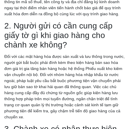
thông tin mã số thuế, tên công ty và địa chỉ đăng ký kinh doanh
ngay tại thời điểm nhân viên tiến hành chốt báo giá để quy trình
xuất hóa đơn diễn ra đồng bộ cùng lúc với quy trình giao hàng.
2. Người gửi có cần cung cấp
giấy tờ gì khi giao hàng cho
chành xe không?
Đối với các mặt hàng hóa được sản xuất và lưu thông trong nước,
người gửi bắt buộc phải đính kèm theo kiện hàng bản sao hóa
đơn giá trị gia tăng bán hàng hoặc hệ thống Phiếu xuất kho kiêm
vận chuyển nội bộ. Đối với nhóm hàng hóa nhập khẩu từ nước
ngoài, pháp luật yêu cầu bắt buộc phương tiện vận chuyển phải
lưu giữ bản sao tờ khai hải quan đã thông quan. Việc các chủ
hàng cung cấp đầy đủ chứng từ nguồn gốc giúp kiện hàng lưu
thông hợp pháp trên mọi tuyến đường, ngăn chặn triệt để tình
trạng cơ quan quản lý thị trường hoặc cảnh sát kinh tế tạm giữ
phương tiện để kiểm tra, gây chậm trễ tiến độ giao hàng của cả
chuyến xe.
CHÀNH XE VĨNH LONG: GIÁ CƯỚC RẺ, GIAO NHẬN
3. Chành xe có nhận thực hiện