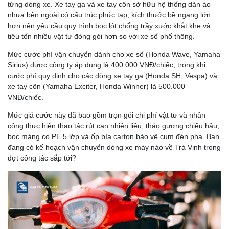
từng dòng xe. Xe tay ga và xe tay côn sở hữu hệ thống dàn áo
nhựa bên ngoài có cấu trúc phức tạp, kích thước bề ngang lớn
hơn nên yêu cầu quy trình bọc lót chống trầy xước khắt khe và
tiêu tốn nhiều vật tư đóng gói hơn so với xe số phổ thông.
Mức cước phí vận chuyển dành cho xe số (Honda Wave, Yamaha
Sirius) được công ty áp dụng là 400.000 VNĐ/chiếc, trong khi
cước phí quy định cho các dòng xe tay ga (Honda SH, Vespa) và
xe tay côn (Yamaha Exciter, Honda Winner) là 500.000
VNĐ/chiếc.
Mức giá cước này đã bao gồm trọn gói chi phí vật tư và nhân
công thực hiện thao tác rút cạn nhiên liệu, tháo gương chiếu hậu,
bọc màng co PE 5 lớp và ốp bìa carton bảo vệ cụm đèn pha. Bạn
đang có kế hoạch vận chuyển dòng xe máy nào về Trà Vinh trong
đợt công tác sắp tới?