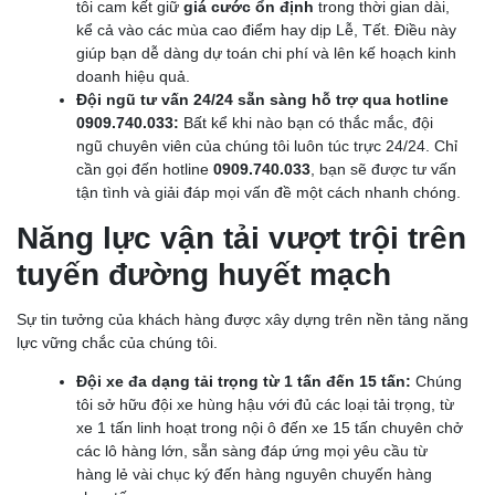
tôi cam kết giữ
giá cước ổn định
trong thời gian dài,
kể cả vào các mùa cao điểm hay dịp Lễ, Tết. Điều này
giúp bạn dễ dàng dự toán chi phí và lên kế hoạch kinh
doanh hiệu quả.
Đội ngũ tư vấn 24/24 sẵn sàng hỗ trợ qua hotline
0909.740.033:
Bất kể khi nào bạn có thắc mắc, đội
ngũ chuyên viên của chúng tôi luôn túc trực 24/24. Chỉ
cần gọi đến hotline
0909.740.033
, bạn sẽ được tư vấn
tận tình và giải đáp mọi vấn đề một cách nhanh chóng.
Năng lực vận tải vượt trội trên
tuyến đường huyết mạch
Sự tin tưởng của khách hàng được xây dựng trên nền tảng năng
lực vững chắc của chúng tôi.
Đội xe đa dạng tải trọng từ 1 tấn đến 15 tấn:
Chúng
tôi sở hữu đội xe hùng hậu với đủ các loại tải trọng, từ
xe 1 tấn linh hoạt trong nội ô đến xe 15 tấn chuyên chở
các lô hàng lớn, sẵn sàng đáp ứng mọi yêu cầu từ
hàng lẻ vài chục ký đến hàng nguyên chuyến hàng