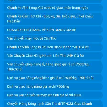
Chành xe Vĩnh Long: Giá cước rẻ, giao nhận trong ngày
CHÀNH XE SÀI GÒN - VẬN CHUYỂN HÀNG ĐI CÁC TỈNH:
Chành Xe Cần Thơ: Chỉ 750đ/kg, Giá Tiết Kiệm, Chiết Khấu
UY TÍN, GIÁ RẺ, GIAO NHẬN TẬN NƠI
Hấp Dẫn
CHÀNH XE CHỞ HÀNG VỀ KIÊN GIANG GIÁ RẺ
Vận chuyển máy móc về Cần Thơ
Chành Xe Vĩnh Long Đi Sài Gòn Giao Nhanh 24H Giá Rẻ
Vận Chuyển Giao Hàng Nhanh Liên Tỉnh 24H Giá Rẻ
Vận chuyển ghép hàng lẻ, hàng ghép giá rẻ chỉ 750đ/kg,
190k/khối
Dịch vụ giao hàng cồng kềnh giá rẻ chỉ 750đ/kg, 190k/khối
Dịch vụ giao hàng nặng giá rẻ chỉ 750đ/kg
CHÀNH XE CÀ MAU UY TÍN: CƯỚC RẺ, GIAO NHẬN TẬN
Dịch vụ vận chuyển xe máy liên tỉnh giá rẻ chỉ 400k
NƠI TRONG NGÀY
Chuyển Hàng Đông Lạnh Cần Thơ đi TPHCM: Giao Nhanh