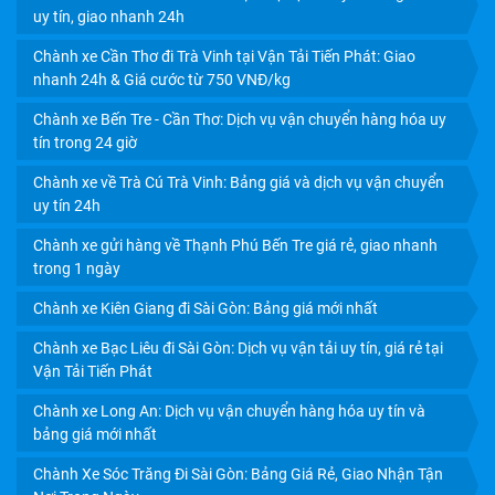
uy tín, giao nhanh 24h
Chành xe Cần Thơ đi Trà Vinh tại Vận Tải Tiến Phát: Giao
nhanh 24h & Giá cước từ 750 VNĐ/kg
Chành xe Bến Tre - Cần Thơ: Dịch vụ vận chuyển hàng hóa uy
tín trong 24 giờ
Chành xe về Trà Cú Trà Vinh: Bảng giá và dịch vụ vận chuyển
CHÀNH XE CẦN THƠ: CHỈ 750Đ/KG, GIÁ TIẾT KIỆM,
uy tín 24h
CHIẾT KHẤU HẤP DẪN
Chành xe gửi hàng về Thạnh Phú Bến Tre giá rẻ, giao nhanh
trong 1 ngày
Chành xe Kiên Giang đi Sài Gòn: Bảng giá mới nhất
Chành xe Bạc Liêu đi Sài Gòn: Dịch vụ vận tải uy tín, giá rẻ tại
Vận Tải Tiến Phát
Chành xe Long An: Dịch vụ vận chuyển hàng hóa uy tín và
bảng giá mới nhất
Chành Xe Sóc Trăng Đi Sài Gòn: Bảng Giá Rẻ, Giao Nhận Tận