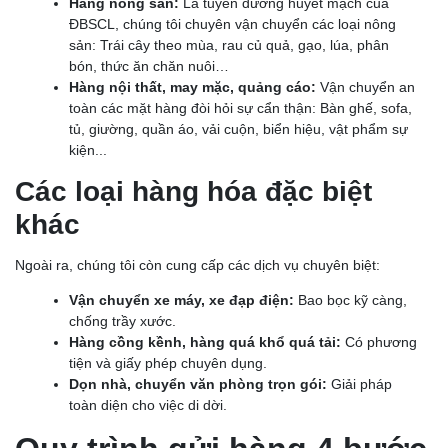
Hàng nông sản:
Là tuyến đường huyết mạch của
ĐBSCL, chúng tôi chuyên vận chuyển các loại nông
sản: Trái cây theo mùa, rau củ quả, gạo, lúa, phân
bón, thức ăn chăn nuôi…
Hàng nội thất, may mặc, quảng cáo:
Vận chuyển an
toàn các mặt hàng đòi hỏi sự cẩn thận: Bàn ghế, sofa,
tủ, giường, quần áo, vải cuộn, biển hiệu, vật phẩm sự
kiện...
Các loại hàng hóa đặc biệt
khác
Ngoài ra, chúng tôi còn cung cấp các dịch vụ chuyên biệt:
Vận chuyển xe máy, xe đạp điện:
Bao bọc kỹ càng,
chống trầy xước.
Hàng cồng kềnh, hàng quá khổ quá tải:
Có phương
tiện và giấy phép chuyên dụng.
Dọn nhà, chuyển văn phòng trọn gói:
Giải pháp
toàn diện cho việc di dời.