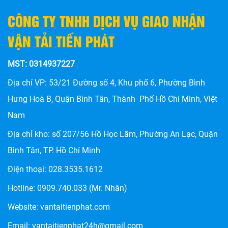
CÔNG TY TNHH DỊCH VỤ GIAO NHẬN
VẬN TẢI TIẾN PHÁT
MST: 0314937227
Địa chỉ VP: 53/21 Đường số 4, Khu phố 6, Phường Bình
Hưng Hoà B, Quận Bình Tân, Thành Phố Hồ Chí Minh, Việt
Nam
Địa chỉ kho: số
207/56 Hồ Học Lãm, Phường An Lạc, Quận
CHÀNH XE HẬU GIANG: DỊCH VỤ VẬN CHUYỂN HÀNG
HÓA UY TÍN, GIÁ RẺ TẠI TIẾN PHÁT
Bình Tân, TP. Hồ Chí Minh
Điện thoại:
028.3535.1612
Hotline:
0909.740.033
(Mr. Nhân)
Website:
vantaitienphat.com
Email: vantaitienphat24h@gmail.com