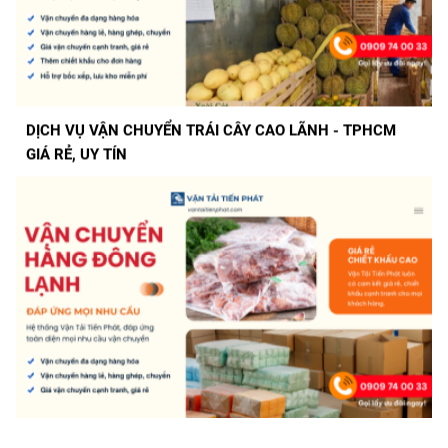
DỊCH VỤ VẬN CHUYỂN TRÁI CÂY CAO LÃNH - TPHCM
GIÁ RẺ, UY TÍN
DỊCH VỤ VẬN CHUYỂN HÀNG ĐÔNG LẠNH GIÁ RẺ GIAO
TRONG 1 NGÀY VỚI VẬN TẢI TIẾN PHÁT