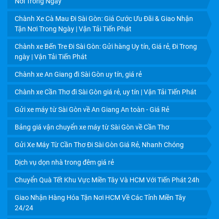
Nơi Trong Ngày
Chành Xe Cà Mau Đi Sài Gòn: Giá Cước Ưu Đãi & Giao Nhận
Tận Nơi Trong Ngày | Vận Tải Tiến Phát
DỊCH VỤ VẬN CHUYỂN TRÁI CÂY MIỀN TÂY ĐI HCM: GIẢI
PHÁP BẢO VỆ GIÁ TRỊ NÔNG SẢN 24H
Chành xe Bến Tre Đi Sài Gòn: Gửi hàng Uy tín, Giá rẻ, Đi Trong
ngày | Vận Tải Tiến Phát
Chành xe An Giang đi Sài Gòn uy tín, giá rẻ
Chành xe Cần Thơ đi Sài Gòn giá rẻ, uy tín | Vận Tải Tiến Phát
Gửi xe máy từ Sài Gòn về An Giang An toàn - Giá Rẻ
Bảng giá vận chuyển xe máy từ Sài Gòn về Cần Thơ
Gửi Xe Máy Từ Cần Thơ Đi Sài Gòn Giá Rẻ, Nhanh Chóng
Dịch vụ dọn nhà trong đêm giá rẻ
Chuyển Quà Tết Khu Vực Miền Tây Và HCM Với Tiến Phát 24h
Giao Nhận Hàng Hóa Tận Nơi HCM Về Các Tỉnh Miền Tây
DỊCH VỤ VẬN CHUYỂN TRÁI CÂY CẦN THƠ ĐI TPHCM
24/24
GIÁ RẺ, UY TÍN