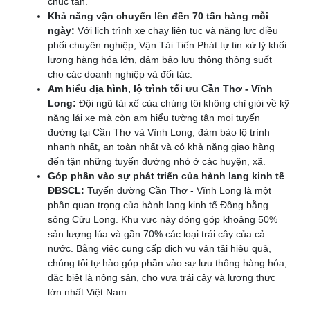
chục tấn.
Khả năng vận chuyển lên đến 70 tấn hàng mỗi
ngày:
Với lịch trình xe chạy liên tục và năng lực điều
phối chuyên nghiệp, Vận Tải Tiến Phát tự tin xử lý khối
lượng hàng hóa lớn, đảm bảo lưu thông thông suốt
cho các doanh nghiệp và đối tác.
Am hiểu địa hình, lộ trình tối ưu Cần Thơ - Vĩnh
Long:
Đội ngũ tài xế của chúng tôi không chỉ giỏi về kỹ
năng lái xe mà còn am hiểu tường tận mọi tuyến
đường tại Cần Thơ và Vĩnh Long, đảm bảo lộ trình
nhanh nhất, an toàn nhất và có khả năng giao hàng
đến tận những tuyến đường nhỏ ở các huyện, xã.
Góp phần vào sự phát triển của hành lang kinh tế
ĐBSCL:
Tuyến đường Cần Thơ - Vĩnh Long là một
phần quan trọng của hành lang kinh tế Đồng bằng
sông Cửu Long. Khu vực này đóng góp khoảng 50%
sản lượng lúa và gần 70% các loại trái cây của cả
nước. Bằng việc cung cấp dịch vụ vận tải hiệu quả,
chúng tôi tự hào góp phần vào sự lưu thông hàng hóa,
đặc biệt là nông sản, cho vựa trái cây và lương thực
lớn nhất Việt Nam.