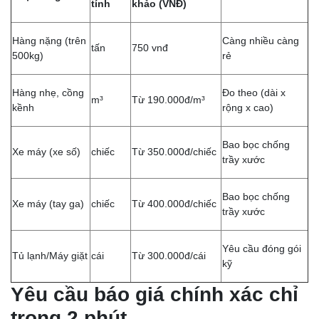
tính
khảo (VNĐ)
Hàng nặng (trên
Càng nhiều càng
tấn
750 vnđ
500kg)
rẻ
Hàng nhẹ, cồng
Đo theo (dài x
m³
Từ 190.000đ/m³
kềnh
rộng x cao)
Bao bọc chống
Xe máy (xe số)
chiếc
Từ 350.000đ/chiếc
trầy xước
Bao bọc chống
Xe máy (tay ga)
chiếc
Từ 400.000đ/chiếc
trầy xước
Yêu cầu đóng gói
Tủ lạnh/Máy giặt
cái
Từ 300.000đ/cái
kỹ
Yêu cầu báo giá chính xác chỉ
trong 2 phút