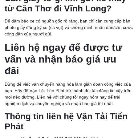
từ Cần Thơ đi Vĩnh Long?
CHÀNH XE VĨNH LONG: GIÁ CƯỚC RẺ, GIAO NHẬN
TRONG NGÀY
Để đảm bảo xe có nguồn gốc rõ ràng, bạn chỉ cần cung cấp bản
photo giấy đăng ký xe (cà vẹt) và chứng minh nhân dân/căn cước
công dân của người gửi.
Liên hệ ngay để được tư
vấn và nhận báo giá ưu
đãi
Đừng để việc vận chuyển hàng hóa làm gián đoạn công việc của
bạn. Hãy để Vận Tải Tiến Phát trở thành đối tác đáng tin cậy trên
mọi nẻo đường. Liên hệ với chúng tôi ngay hôm nay để trải
nghiệm dịch vụ chuyên nghiệp và nhận báo giá tốt nhất.
CHÀNH XE CẦN THƠ: CHỈ 750Đ/KG, GIÁ TIẾT KIỆM,
Thông tin liên hệ Vận Tải Tiến
CHIẾT KHẤU HẤP DẪN
Phát