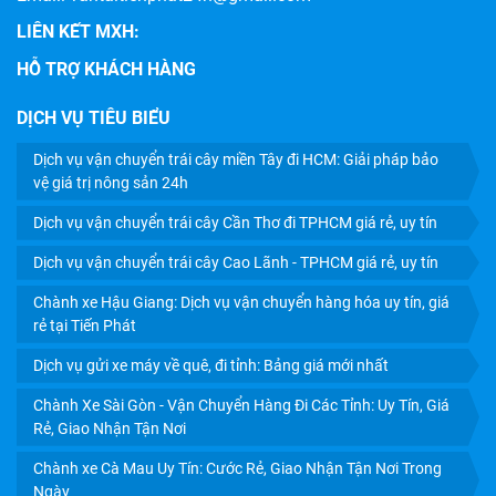
LIÊN KẾT MXH:
HỖ TRỢ KHÁCH HÀNG
DỊCH VỤ TIÊU BIỂU
Dịch vụ vận chuyển trái cây miền Tây đi HCM: Giải pháp bảo
DỊCH VỤ GỬI XE MÁY VỀ QUÊ, ĐI TỈNH: BẢNG GIÁ MỚI
vệ giá trị nông sản 24h
NHẤT
Dịch vụ vận chuyển trái cây Cần Thơ đi TPHCM giá rẻ, uy tín
Dịch vụ vận chuyển trái cây Cao Lãnh - TPHCM giá rẻ, uy tín
Chành xe Hậu Giang: Dịch vụ vận chuyển hàng hóa uy tín, giá
rẻ tại Tiến Phát
Dịch vụ gửi xe máy về quê, đi tỉnh: Bảng giá mới nhất
Chành Xe Sài Gòn - Vận Chuyển Hàng Đi Các Tỉnh: Uy Tín, Giá
Rẻ, Giao Nhận Tận Nơi
Chành xe Cà Mau Uy Tín: Cước Rẻ, Giao Nhận Tận Nơi Trong
Ngày