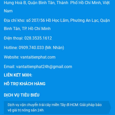
Hưng Hoà B, Quận Bình Tân, Thành Phố Hồ Chí Minh, Việt
Nam
Địa chỉ kho: số
207/56 Hồ Học Lãm, Phường An Lạc, Quận
CHÀNH XE HẬU GIANG: DỊCH VỤ VẬN CHUYỂN HÀNG
Bình Tân, TP. Hồ Chí Minh
HÓA UY TÍN, GIÁ RẺ TẠI TIẾN PHÁT
Điện thoại:
028.3535.1612
Hotline:
0909.740.033
(Mr. Nhân)
Website:
vantaitienphat.com
Email: vantaitienphat24h@gmail.com
LIÊN KẾT MXH:
HỖ TRỢ KHÁCH HÀNG
DỊCH VỤ TIÊU BIỂU
Dịch vụ vận chuyển trái cây miền Tây đi HCM: Giải pháp bảo
DỊCH VỤ GỬI XE MÁY VỀ QUÊ, ĐI TỈNH: BẢNG GIÁ MỚI
vệ giá trị nông sản 24h