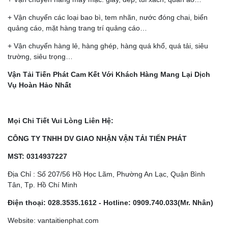
+ Vận chuyển các loại bao bì, tem nhãn, nước đóng chai, biển
quảng cáo, mặt hàng trang trí quảng cáo…
+ Vận chuyển hàng lẻ, hàng ghép, hàng quá khổ, quá tải, siêu
trường, siêu trọng…
Vận Tải Tiến Phát Cam Kết Với Khách Hàng Mang Lại Dịch
Vụ Hoàn Hảo Nhất
CHÀNH XE CẦN THƠ: CHỈ 750Đ/KG, GIÁ TIẾT KIỆM,
CHIẾT KHẤU HẤP DẪN
Mọi Chi Tiết Vui Lòng Liên Hệ:
CÔNG TY TNHH DV GIAO NHẬN VẬN TẢI TIẾN PHÁT
MST: 0314937227
Địa Chỉ : Số 207/56 Hồ Học Lãm, Phường An Lạc, Quận Bình
Tân, Tp. Hồ Chí Minh
Điện thoại:
028.3535.1612 -
Hotline: 0909.740.033(Mr. Nhân)
Website: vantaitienphat.com