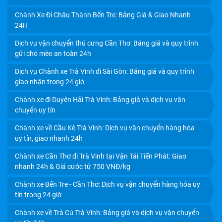
Chành Xe Đi Châu Thành Bến Tre: Bảng Giá & Giao Nhanh
24H
Dịch vụ vận chuyển thú cưng Cần Thơ: Bảng giá và quy trình
CHÀNH XE VĨNH LONG: GIÁ CƯỚC RẺ, GIAO NHẬN
gửi chó mèo an toàn 24h
TRONG NGÀY
Dịch vụ Chành xe Trà Vinh đi Sài Gòn: Bảng giá và quy trình
giao nhận trong 24 giờ
Chành xe đi Duyên Hải Trà Vinh: Bảng giá và dịch vụ vận
chuyển uy tín
Chành xe về Cầu Kè Trà Vinh: Dịch vụ vận chuyển hàng hóa
uy tín, giao nhanh 24h
Chành xe Cần Thơ đi Trà Vinh tại Vận Tải Tiến Phát: Giao
nhanh 24h & Giá cước từ 750 VNĐ/kg
Chành xe Bến Tre - Cần Thơ: Dịch vụ vận chuyển hàng hóa uy
tín trong 24 giờ
Chành xe về Trà Cú Trà Vinh: Bảng giá và dịch vụ vận chuyển
CHÀNH XE CẦN THƠ: CHỈ 750Đ/KG, GIÁ TIẾT KIỆM,