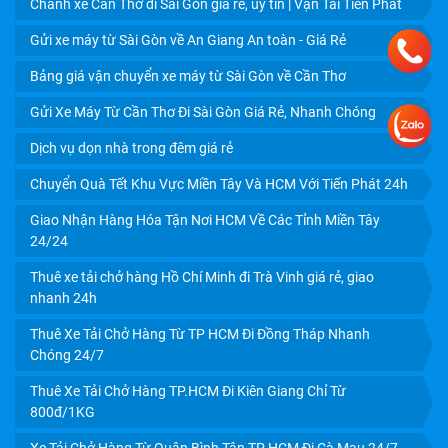
Chành xe Cần Thơ đi Sài Gòn giá rẻ, uy tín | Vận Tải Tiến Phát
Gửi xe máy từ Sài Gòn về An Giang An toàn - Giá Rẻ
Bảng giá vận chuyển xe máy từ Sài Gòn về Cần Thơ
Gửi Xe Máy Từ Cần Thơ Đi Sài Gòn Giá Rẻ, Nhanh Chóng
Dịch vụ dọn nhà trong đêm giá rẻ
Chuyển Quà Tết Khu Vực Miền Tây Và HCM Với Tiến Phát 24h
Giao Nhận Hàng Hóa Tận Nơi HCM Về Các Tỉnh Miền Tây
DỊCH VỤ VẬN CHUYỂN TRÁI CÂY CẦN THƠ ĐI TPHCM
24/24
GIÁ RẺ, UY TÍN
Thuê xe tải chở hàng Hồ Chí Minh đi Trà Vinh giá rẻ, giao
nhanh 24h
Thuê Xe Tải Chở Hàng Từ TP HCM Đi Đồng Tháp Nhanh
Chóng 24/7
Thuê Xe Tải Chở Hàng TP.HCM Đi Kiên Giang Chỉ Từ
800đ/1KG