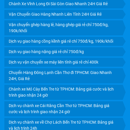
Chành Xe Vĩnh Long Đi Sài Gòn Giao Nhanh 24H Giá Rẻ
Vận Chuyển Giao Hàng Nhanh Liên Tỉnh 24H Giá Rẻ
Vận chuyển ghép hàng lẻ, hàng ghép giá rẻ chỉ 750đ/kg,
190k/khối
Dịch vụ giao hàng cồng kềnh giá rẻ chỉ 750đ/kg, 190k/khối
Dịch vụ giao hàng nặng giá rẻ chỉ 750đ/kg
CHÀNH XE CÀ MAU UY TÍN: CƯỚC RẺ, GIAO NHẬN TẬN
Dịch vụ vận chuyển xe máy liên tỉnh giá rẻ chỉ 400k
NƠI TRONG NGÀY
Chuyển Hàng Đông Lạnh Cần Thơ đi TPHCM: Giao Nhanh
24H, Giá Rẻ
Chành xe Mỏ Cày Bến Tre từ TPHCM: Bảng giá cước và lịch
trình giao nhận 24 giờ
Dịch vụ chành xe Cái Răng Cần Thơ từ TPHCM: Bảng giá
cước và lịch trình giao nhận 24 giờ
Dịch vụ chành xe về Chợ Lách Bến Tre từ TPHCM: Bảng giá
và lịch trình 24h