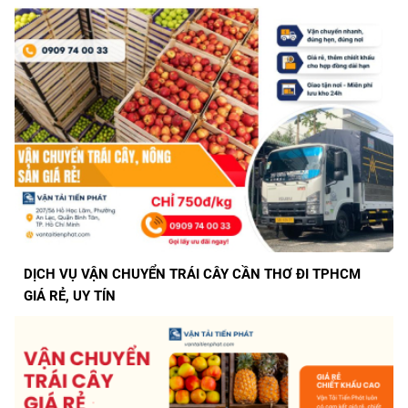
DỊCH VỤ VẬN CHUYỂN TRÁI CÂY CAO LÃNH - TPHCM
GIÁ RẺ, UY TÍN