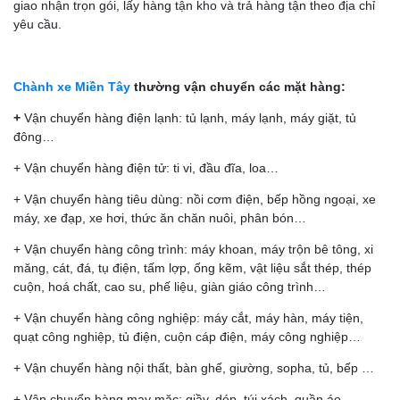
giao nhận trọn gói, lấy hàng tận kho và trả hàng tận theo địa chỉ
yêu cầu.
Chành xe Miền Tây
thường vận chuyển các mặt hàng:
+
Vận chuyển hàng điện lạnh: tủ lạnh, máy lạnh, máy giặt, tủ
đông…
+ Vận chuyển hàng điện tử: ti vi, đầu đĩa, loa…
+ Vận chuyển hàng tiêu dùng: nồi cơm điện, bếp hồng ngoại, xe
máy, xe đạp, xe hơi, thức ăn chăn nuôi, phân bón…
+ Vận chuyển hàng công trình: máy khoan, máy trộn bê tông, xi
CHÀNH XE VĨNH LONG: GIÁ CƯỚC RẺ, GIAO NHẬN
măng, cát, đá, tụ điện, tấm lợp, ống kẽm, vật liệu sắt thép, thép
TRONG NGÀY
cuộn, hoá chất, cao su, phế liệu, giàn giáo công trình…
+ Vận chuyển hàng công nghiệp: máy cắt, máy hàn, máy tiện,
quạt công nghiệp, tủ điện, cuộn cáp điện, máy công nghiệp…
+ Vận chuyển hàng nội thất, bàn ghế, giường, sopha, tủ, bếp …
+ Vận chuyển hàng may mặc: giầy, dép, túi xách, quần áo…