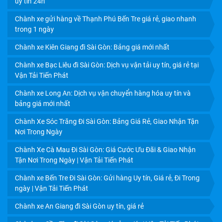
uy tín 24h
CHIẾT KHẤU HẤP DẪN
Chành xe gửi hàng về Thạnh Phú Bến Tre giá rẻ, giao nhanh
trong 1 ngày
Chành xe Kiên Giang đi Sài Gòn: Bảng giá mới nhất
Chành xe Bạc Liêu đi Sài Gòn: Dịch vụ vận tải uy tín, giá rẻ tại
Vận Tải Tiến Phát
Chành xe Long An: Dịch vụ vận chuyển hàng hóa uy tín và
bảng giá mới nhất
Chành Xe Sóc Trăng Đi Sài Gòn: Bảng Giá Rẻ, Giao Nhận Tận
Nơi Trong Ngày
Chành Xe Cà Mau Đi Sài Gòn: Giá Cước Ưu Đãi & Giao Nhận
Tận Nơi Trong Ngày | Vận Tải Tiến Phát
DỊCH VỤ VẬN CHUYỂN TRÁI CÂY MIỀN TÂY ĐI HCM: GIẢI
PHÁP BẢO VỆ GIÁ TRỊ NÔNG SẢN 24H
Chành xe Bến Tre Đi Sài Gòn: Gửi hàng Uy tín, Giá rẻ, Đi Trong
ngày | Vận Tải Tiến Phát
Chành xe An Giang đi Sài Gòn uy tín, giá rẻ