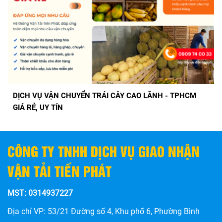
DỊCH VỤ VẬN CHUYỂN HÀNG ĐÔNG LẠNH GIÁ RẺ GIAO
TRONG 1 NGÀY VỚI VẬN TẢI TIẾN PHÁT
CÔNG TY TNHH DỊCH VỤ GIAO NHẬN
VẬN TẢI TIẾN PHÁT
MST: 0314937227
Địa chỉ VP: 53/21 Đường số 4, Khu phố 6, Phường Bình