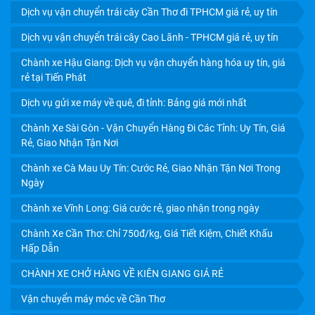
NHẤT
Dịch vụ vận chuyển trái cây Cần Thơ đi TPHCM giá rẻ, uy tín
Dịch vụ vận chuyển trái cây Cao Lãnh - TPHCM giá rẻ, uy tín
Chành xe Hậu Giang: Dịch vụ vận chuyển hàng hóa uy tín, giá
rẻ tại Tiến Phát
Dịch vụ gửi xe máy về quê, đi tỉnh: Bảng giá mới nhất
Chành Xe Sài Gòn - Vận Chuyển Hàng Đi Các Tỉnh: Uy Tín, Giá
Rẻ, Giao Nhận Tận Nơi
Chành xe Cà Mau Uy Tín: Cước Rẻ, Giao Nhận Tận Nơi Trong
Ngày
Chành xe Vĩnh Long: Giá cước rẻ, giao nhận trong ngày
CHÀNH XE SÀI GÒN - VẬN CHUYỂN HÀNG ĐI CÁC TỈNH:
Chành Xe Cần Thơ: Chỉ 750đ/kg, Giá Tiết Kiệm, Chiết Khấu
UY TÍN, GIÁ RẺ, GIAO NHẬN TẬN NƠI
Hấp Dẫn
CHÀNH XE CHỞ HÀNG VỀ KIÊN GIANG GIÁ RẺ
Vận chuyển máy móc về Cần Thơ