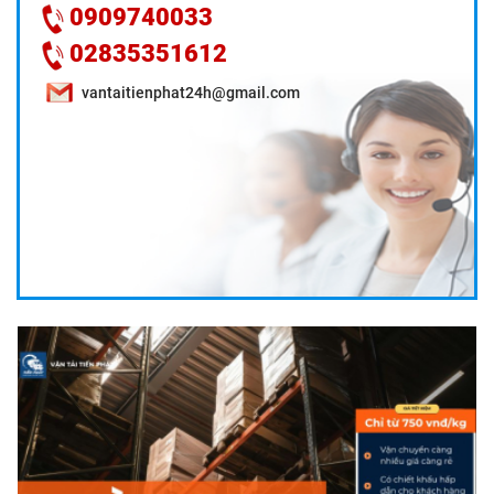
0909740033
02835351612
vantaitienphat24h@gmail.com
DỊCH VỤ CHUYỂN VĂN PHÒNG TRỌN GÓI TẠI CẦN THƠ
GIÁ RẺ