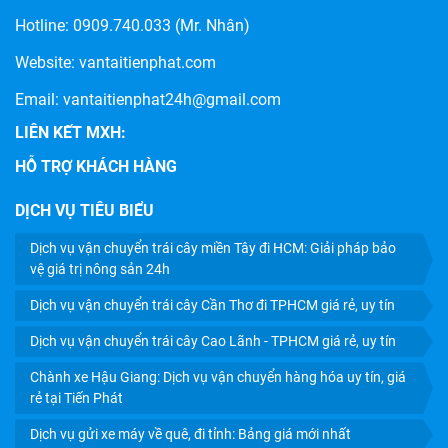
Hotline:
0909.740.033
(Mr. Nhân)
Website:
vantaitienphat.com
Email: vantaitienphat24h@gmail.com
LIÊN KẾT MXH:
HỖ TRỢ KHÁCH HÀNG
DỊCH VỤ TIÊU BIỂU
Dịch vụ vận chuyển trái cây miền Tây đi HCM: Giải pháp bảo
HÀNG KÝ GỬI LÀ GÌ? LỢI ÍCH VÀ CÁCH GỬI HÀNG GIÁ RẺ
vệ giá trị nông sản 24h
Dịch vụ vận chuyển trái cây Cần Thơ đi TPHCM giá rẻ, uy tín
Dịch vụ vận chuyển trái cây Cao Lãnh - TPHCM giá rẻ, uy tín
Chành xe Hậu Giang: Dịch vụ vận chuyển hàng hóa uy tín, giá
rẻ tại Tiến Phát
Dịch vụ gửi xe máy về quê, đi tỉnh: Bảng giá mới nhất