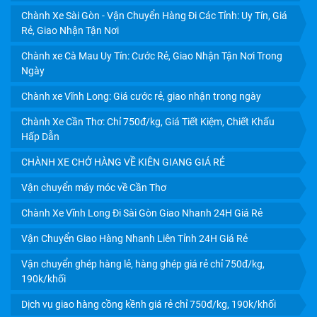
Chành Xe Sài Gòn - Vận Chuyển Hàng Đi Các Tỉnh: Uy Tín, Giá
Rẻ, Giao Nhận Tận Nơi
Chành xe Cà Mau Uy Tín: Cước Rẻ, Giao Nhận Tận Nơi Trong
Ngày
Chành xe Vĩnh Long: Giá cước rẻ, giao nhận trong ngày
CHÀNH XE LÀ GÌ? LỢI ÍCH, CÁCH GỬI HÀNG CHÀNH XE
Chành Xe Cần Thơ: Chỉ 750đ/kg, Giá Tiết Kiệm, Chiết Khấu
GIÁ RẺ
Hấp Dẫn
CHÀNH XE CHỞ HÀNG VỀ KIÊN GIANG GIÁ RẺ
Vận chuyển máy móc về Cần Thơ
Chành Xe Vĩnh Long Đi Sài Gòn Giao Nhanh 24H Giá Rẻ
Vận Chuyển Giao Hàng Nhanh Liên Tỉnh 24H Giá Rẻ
Vận chuyển ghép hàng lẻ, hàng ghép giá rẻ chỉ 750đ/kg,
190k/khối
Dịch vụ giao hàng cồng kềnh giá rẻ chỉ 750đ/kg, 190k/khối