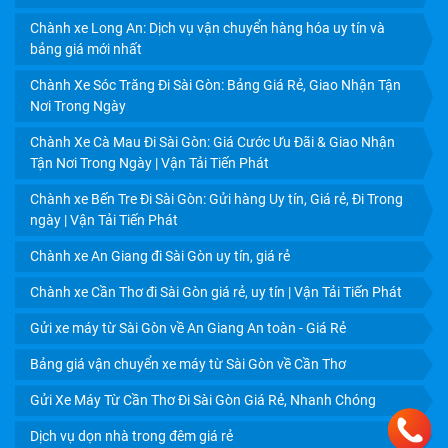
Chành xe Long An: Dịch vụ vận chuyển hàng hóa uy tín và
bảng giá mới nhất
Chành Xe Sóc Trăng Đi Sài Gòn: Bảng Giá Rẻ, Giao Nhận Tận
Nơi Trong Ngày
Chành Xe Cà Mau Đi Sài Gòn: Giá Cước Ưu Đãi & Giao Nhận
Tận Nơi Trong Ngày | Vận Tải Tiến Phát
CHÀNH XE SÀI GÒN ĐI BẾN TRE: VẬN CHUYỂN HÀNG
HÓA GIAO NHANH - GIÁ RẺ - UY TÍN | VẬN TẢI TIẾN PHÁT
Chành xe Bến Tre Đi Sài Gòn: Gửi hàng Uy tín, Giá rẻ, Đi Trong
ngày | Vận Tải Tiến Phát
Chành xe An Giang đi Sài Gòn uy tín, giá rẻ
Chành xe Cần Thơ đi Sài Gòn giá rẻ, uy tín | Vận Tải Tiến Phát
Gửi xe máy từ Sài Gòn về An Giang An toàn - Giá Rẻ
Bảng giá vận chuyển xe máy từ Sài Gòn về Cần Thơ
Gửi Xe Máy Từ Cần Thơ Đi Sài Gòn Giá Rẻ, Nhanh Chóng
Dịch vụ dọn nhà trong đêm giá rẻ