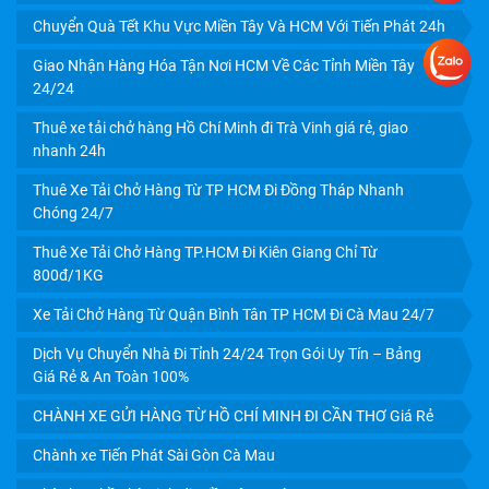
Chuyển Quà Tết Khu Vực Miền Tây Và HCM Với Tiến Phát 24h
Giao Nhận Hàng Hóa Tận Nơi HCM Về Các Tỉnh Miền Tây
DỊCH VỤ CHUYỂN VĂN PHÒNG TRỌN GÓI TẠI CẦN THƠ
24/24
GIÁ RẺ
Thuê xe tải chở hàng Hồ Chí Minh đi Trà Vinh giá rẻ, giao
nhanh 24h
Thuê Xe Tải Chở Hàng Từ TP HCM Đi Đồng Tháp Nhanh
Chóng 24/7
Thuê Xe Tải Chở Hàng TP.HCM Đi Kiên Giang Chỉ Từ
800đ/1KG
Xe Tải Chở Hàng Từ Quận Bình Tân TP HCM Đi Cà Mau 24/7
Dịch Vụ Chuyển Nhà Đi Tỉnh 24/24 Trọn Gói Uy Tín – Bảng
Giá Rẻ & An Toàn 100%
CHÀNH XE GỬI HÀNG TỪ HỒ CHÍ MINH ĐI CẦN THƠ Giá Rẻ
CHÀNH XE GỬI HÀNG CẦN THƠ - AN GIANG GIÁ RẺ, GIAO
Chành xe Tiến Phát Sài Gòn Cà Mau
TRONG NGÀY