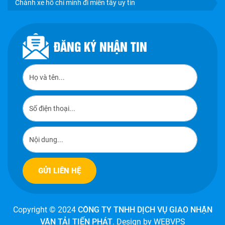
Chành xe hồ chí minh đi miền tây uy tín
ĐĂNG KÝ NHẬN TIN
Copyright © 2024
CÔNG TY TNHH DỊCH VỤ GIAO NHẬN
VẬN TẢI TIẾN PHÁT
. Design by WEBVPS