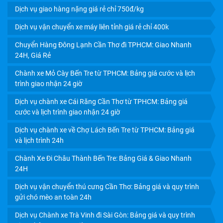
Dịch vụ giao hàng nặng giá rẻ chỉ 750đ/kg
THUÊ XE TẢI HCM ĐI SÓC TRĂNG GIÁ RẺ -NHANH
Dịch vụ vận chuyển xe máy liên tỉnh giá rẻ chỉ 400k
CHÓNG – SIÊU TIẾT KIỆM
Chuyển Hàng Đông Lạnh Cần Thơ đi TPHCM: Giao Nhanh
24H, Giá Rẻ
Chành xe Mỏ Cày Bến Tre từ TPHCM: Bảng giá cước và lịch
trình giao nhận 24 giờ
Dịch vụ chành xe Cái Răng Cần Thơ từ TPHCM: Bảng giá
cước và lịch trình giao nhận 24 giờ
Dịch vụ chành xe về Chợ Lách Bến Tre từ TPHCM: Bảng giá
và lịch trình 24h
Chành Xe Đi Châu Thành Bến Tre: Bảng Giá & Giao Nhanh
24H
Dịch vụ vận chuyển thú cưng Cần Thơ: Bảng giá và quy trình
CHÀNH XE TIẾN PHÁT VẬN CHUYỂN HÀNG HÓA VỀ
gửi chó mèo an toàn 24h
PHÔNG ĐIỀN CẦN THƠ CHẤT LƯỢNG
Dịch vụ Chành xe Trà Vinh đi Sài Gòn: Bảng giá và quy trình