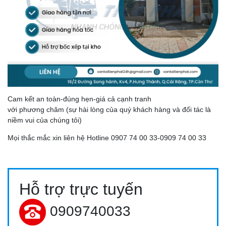
VẬN CHUYỂN HÀNG HÓA CẦN THƠ ĐI HỒ CHÍ MINH BỞI
CHÀNH XE TIẾN PHÁT
Cam kết an toàn-đúng hẹn-giá cả cạnh tranh
với phương châm (sự hài lòng của quý khách hàng và đối tác là
niềm vui của chúng tôi)
Mọi thắc mắc xin liên hệ Hotline 0907 74 00 33-0909 74 00 33
CHÀNH XE SÀI GÒN ĐI BẾN TRE: VẬN CHUYỂN HÀNG
Hỗ trợ trực tuyến
HÓA GIAO NHANH - GIÁ RẺ - UY TÍN | VẬN TẢI TIẾN PHÁT
0909740033