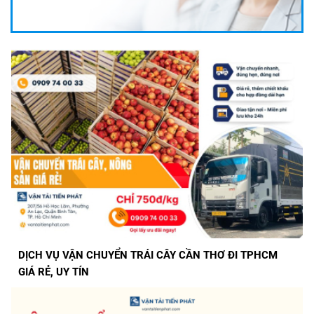
DỊCH VỤ VẬN CHUYỂN TRÁI CÂY CẦN THƠ ĐI TPHCM
GIÁ RẺ, UY TÍN
DỊCH VỤ VẬN CHUYỂN TRÁI CÂY CAO LÃNH - TPHCM
GIÁ RẺ, UY TÍN