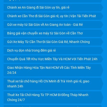
Chành xe An Giang đi Sài Gòn uy tín, giá rẻ
Chành xe Cần Thơ đi Sài Gòn giá rẻ, uy tín | Vận Tải Tiến Phát
Gửi xe máy từ Sài Gòn về An Giang An toàn - Giá Rẻ
Bảng giá vận chuyển xe máy từ Sài Gòn về Cần Thơ
Gửi Xe Máy Từ Cần Thơ Đi Sài Gòn Giá Rẻ, Nhanh Chóng
Dịch vụ dọn nhà trong đêm giá rẻ
Chuyển Quà Tết Khu Vực Miền Tây Và HCM Với Tiến Phát 24h
Giao Nhận Hàng Hóa Tận Nơi HCM Về Các Tỉnh Miền Tây
DỊCH VỤ VẬN CHUYỂN TRÁI CÂY CẦN THƠ ĐI TPHCM
24/24
GIÁ RẺ, UY TÍN
Thuê xe tải chở hàng Hồ Chí Minh đi Trà Vinh giá rẻ, giao
nhanh 24h
Thuê Xe Tải Chở Hàng Từ TP HCM Đi Đồng Tháp Nhanh
Chóng 24/7