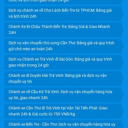
cước và lịch trình giao nhận 24 giờ
Dịch vụ chành xe về Chợ Lách Bến Tre từ TPHCM: Bảng giá
và lịch trình 24h
Chành Xe Đi Châu Thành Bến Tre: Bảng Giá & Giao Nhanh
24H
Dịch vụ vận chuyển thú cưng Cần Thơ: Bảng giá và quy trình
CHÀNH XE VĨNH LONG: GIÁ CƯỚC RẺ, GIAO NHẬN
gửi chó mèo an toàn 24h
TRONG NGÀY
Dịch vụ Chành xe Trà Vinh đi Sài Gòn: Bảng giá và quy trình
giao nhận trong 24 giờ
Chành xe đi Duyên Hải Trà Vinh: Bảng giá và dịch vụ vận
chuyển uy tín
Chành xe về Cầu Kè Trà Vinh: Dịch vụ vận chuyển hàng hóa
uy tín, giao nhanh 24h
Chành xe Cần Thơ đi Trà Vinh tại Vận Tải Tiến Phát: Giao
nhanh 24h & Giá cước từ 750 VNĐ/kg
Chành xe Bến Tre - Cần Thơ: Dịch vụ vận chuyển hàng hóa uy