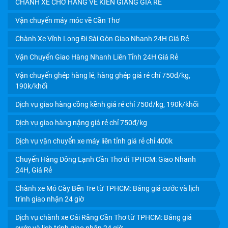
CHÀNH XE CHỞ HÀNG VỀ KIÊN GIANG GIÁ RẺ
Vận chuyển máy móc về Cần Thơ
Chành Xe Vĩnh Long Đi Sài Gòn Giao Nhanh 24H Giá Rẻ
Vận Chuyển Giao Hàng Nhanh Liên Tỉnh 24H Giá Rẻ
Vận chuyển ghép hàng lẻ, hàng ghép giá rẻ chỉ 750đ/kg,
190k/khối
Dịch vụ giao hàng cồng kềnh giá rẻ chỉ 750đ/kg, 190k/khối
Dịch vụ giao hàng nặng giá rẻ chỉ 750đ/kg
CHÀNH XE CÀ MAU UY TÍN: CƯỚC RẺ, GIAO NHẬN TẬN
Dịch vụ vận chuyển xe máy liên tỉnh giá rẻ chỉ 400k
NƠI TRONG NGÀY
Chuyển Hàng Đông Lạnh Cần Thơ đi TPHCM: Giao Nhanh
24H, Giá Rẻ
Chành xe Mỏ Cày Bến Tre từ TPHCM: Bảng giá cước và lịch
trình giao nhận 24 giờ
Dịch vụ chành xe Cái Răng Cần Thơ từ TPHCM: Bảng giá