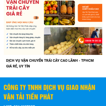
DỊCH VỤ VẬN CHUYỂN HÀNG ĐÔNG LẠNH GIÁ RẺ GIAO
TRONG 1 NGÀY VỚI VẬN TẢI TIẾN PHÁT
CÔNG TY TNHH DỊCH VỤ GIAO NHẬN
VẬN TẢI TIẾN PHÁT