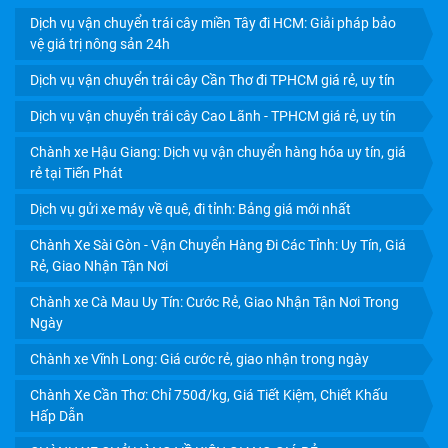
Dịch vụ vận chuyển trái cây miền Tây đi HCM: Giải pháp bảo
DỊCH VỤ GỬI XE MÁY VỀ QUÊ, ĐI TỈNH: BẢNG GIÁ MỚI
vệ giá trị nông sản 24h
NHẤT
Dịch vụ vận chuyển trái cây Cần Thơ đi TPHCM giá rẻ, uy tín
Dịch vụ vận chuyển trái cây Cao Lãnh - TPHCM giá rẻ, uy tín
Chành xe Hậu Giang: Dịch vụ vận chuyển hàng hóa uy tín, giá
rẻ tại Tiến Phát
Dịch vụ gửi xe máy về quê, đi tỉnh: Bảng giá mới nhất
Chành Xe Sài Gòn - Vận Chuyển Hàng Đi Các Tỉnh: Uy Tín, Giá
Rẻ, Giao Nhận Tận Nơi
Chành xe Cà Mau Uy Tín: Cước Rẻ, Giao Nhận Tận Nơi Trong
Ngày
Chành xe Vĩnh Long: Giá cước rẻ, giao nhận trong ngày
CHÀNH XE SÀI GÒN - VẬN CHUYỂN HÀNG ĐI CÁC TỈNH:
Chành Xe Cần Thơ: Chỉ 750đ/kg, Giá Tiết Kiệm, Chiết Khấu
UY TÍN, GIÁ RẺ, GIAO NHẬN TẬN NƠI
Hấp Dẫn