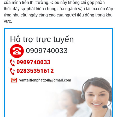
của mình trên thị trường. Điều này không chỉ góp phần
thúc đẩy sự phát triển chung của ngành vận tải mà còn đáp
ứng nhu cầu ngày càng cao của người tiêu dùng trong khu
vực.
DỊCH VỤ VẬN CHUYỂN TRÁI CÂY MIỀN TÂY ĐI HCM: GIẢI
Hỗ trợ trực tuyến
PHÁP BẢO VỆ GIÁ TRỊ NÔNG SẢN 24H
0909740033
0909740033
02835351612
vantaitienphat24h@gmail.com