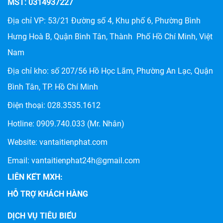
MST: 0314937227
Địa chỉ VP: 53/21 Đường số 4, Khu phố 6, Phường Bình
Hưng Hoà B, Quận Bình Tân, Thành Phố Hồ Chí Minh, Việt
Nam
Địa chỉ kho: số
207/56 Hồ Học Lãm, Phường An Lạc, Quận
CHÀNH XE HẬU GIANG: DỊCH VỤ VẬN CHUYỂN HÀNG
HÓA UY TÍN, GIÁ RẺ TẠI TIẾN PHÁT
Bình Tân, TP. Hồ Chí Minh
Điện thoại:
028.3535.1612
Hotline:
0909.740.033
(Mr. Nhân)
Website:
vantaitienphat.com
Email: vantaitienphat24h@gmail.com
LIÊN KẾT MXH:
HỖ TRỢ KHÁCH HÀNG
DỊCH VỤ TIÊU BIỂU