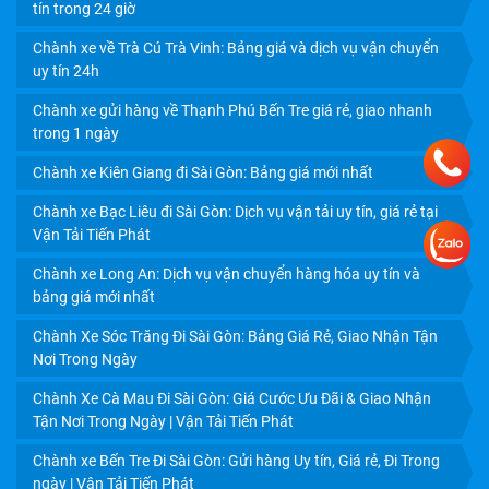
tín trong 24 giờ
Chành xe về Trà Cú Trà Vinh: Bảng giá và dịch vụ vận chuyển
CHÀNH XE CẦN THƠ: CHỈ 750Đ/KG, GIÁ TIẾT KIỆM,
uy tín 24h
CHIẾT KHẤU HẤP DẪN
Chành xe gửi hàng về Thạnh Phú Bến Tre giá rẻ, giao nhanh
trong 1 ngày
Chành xe Kiên Giang đi Sài Gòn: Bảng giá mới nhất
Chành xe Bạc Liêu đi Sài Gòn: Dịch vụ vận tải uy tín, giá rẻ tại
Vận Tải Tiến Phát
Chành xe Long An: Dịch vụ vận chuyển hàng hóa uy tín và
bảng giá mới nhất
Chành Xe Sóc Trăng Đi Sài Gòn: Bảng Giá Rẻ, Giao Nhận Tận
Nơi Trong Ngày
Chành Xe Cà Mau Đi Sài Gòn: Giá Cước Ưu Đãi & Giao Nhận
Tận Nơi Trong Ngày | Vận Tải Tiến Phát
DỊCH VỤ VẬN CHUYỂN TRÁI CÂY MIỀN TÂY ĐI HCM: GIẢI
PHÁP BẢO VỆ GIÁ TRỊ NÔNG SẢN 24H
Chành xe Bến Tre Đi Sài Gòn: Gửi hàng Uy tín, Giá rẻ, Đi Trong
ngày | Vận Tải Tiến Phát