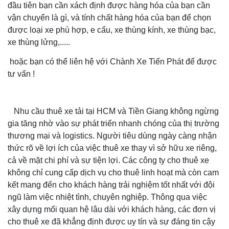
đầu tiên bạn cần xách định được hàng hóa của bạn cần
vận chuyển là gì, và tính chất hàng hóa của bạn để chọn
được loại xe phù hợp, e cẩu, xe thùng kính, xe thùng bạc,
xe thùng lửng,.....
hoặc bạn có thể liên hệ với Chành Xe Tiến Phát để được
tư vấn !
Nhu cầu thuê xe tải tại HCM và Tiền Giang không ngừng
CHÀNH XE CẦN THƠ: CHỈ 750Đ/KG, GIÁ TIẾT KIỆM,
gia tăng nhờ vào sự phát triển nhanh chóng của thị trường
CHIẾT KHẤU HẤP DẪN
thương mại và logistics. Người tiêu dùng ngày càng nhận
thức rõ về lợi ích của việc thuê xe thay vì sở hữu xe riêng,
cả về mặt chi phí và sự tiện lợi. Các công ty cho thuê xe
không chỉ cung cấp dịch vụ cho thuê linh hoạt mà còn cam
kết mang đến cho khách hàng trải nghiệm tốt nhất với đội
ngũ làm việc nhiệt tình, chuyên nghiệp. Thông qua việc
xây dựng mối quan hệ lâu dài với khách hàng, các đơn vị
cho thuê xe đã khẳng định được uy tín và sự đáng tin cậy