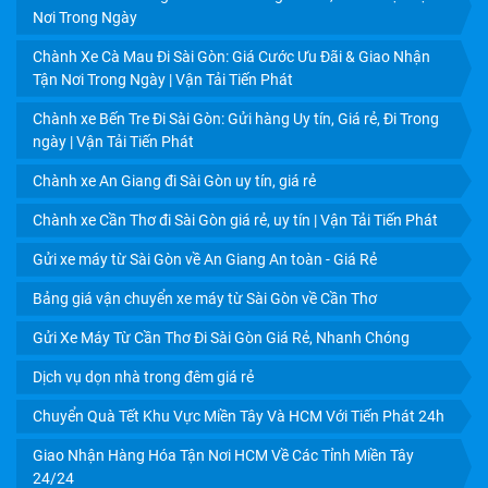
Nơi Trong Ngày
Chành Xe Cà Mau Đi Sài Gòn: Giá Cước Ưu Đãi & Giao Nhận
Tận Nơi Trong Ngày | Vận Tải Tiến Phát
DỊCH VỤ CHUYỂN VĂN PHÒNG TRỌN GÓI TẠI CẦN THƠ
GIÁ RẺ
Chành xe Bến Tre Đi Sài Gòn: Gửi hàng Uy tín, Giá rẻ, Đi Trong
ngày | Vận Tải Tiến Phát
Chành xe An Giang đi Sài Gòn uy tín, giá rẻ
Chành xe Cần Thơ đi Sài Gòn giá rẻ, uy tín | Vận Tải Tiến Phát
Gửi xe máy từ Sài Gòn về An Giang An toàn - Giá Rẻ
Bảng giá vận chuyển xe máy từ Sài Gòn về Cần Thơ
Gửi Xe Máy Từ Cần Thơ Đi Sài Gòn Giá Rẻ, Nhanh Chóng
Dịch vụ dọn nhà trong đêm giá rẻ
Chuyển Quà Tết Khu Vực Miền Tây Và HCM Với Tiến Phát 24h
Giao Nhận Hàng Hóa Tận Nơi HCM Về Các Tỉnh Miền Tây
CHÀNH XE GỬI HÀNG CẦN THƠ - AN GIANG GIÁ RẺ, GIAO
24/24
TRONG NGÀY