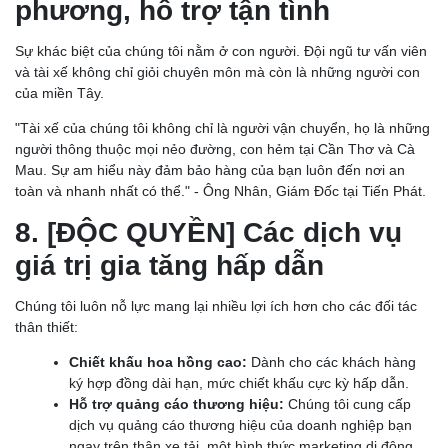
phương, hỗ trợ tận tình
Sự khác biệt của chúng tôi nằm ở con người. Đội ngũ tư vấn viên
và tài xế không chỉ giỏi chuyên môn mà còn là những người con
của miền Tây.
"Tài xế của chúng tôi không chỉ là người vận chuyển, họ là những
người thông thuộc mọi nẻo đường, con hẻm tại Cần Thơ và Cà
Mau. Sự am hiểu này đảm bảo hàng của bạn luôn đến nơi an
toàn và nhanh nhất có thể." - Ông Nhân, Giám Đốc tại Tiến Phát.
8. [ĐỘC QUYỀN] Các dịch vụ
giá trị gia tăng hấp dẫn
Chúng tôi luôn nỗ lực mang lại nhiều lợi ích hơn cho các đối tác
thân thiết:
Chiết khấu hoa hồng cao:
Dành cho các khách hàng
ký hợp đồng dài hạn, mức chiết khấu cực kỳ hấp dẫn.
Hỗ trợ quảng cáo thương hiệu:
Chúng tôi cung cấp
dịch vụ quảng cáo thương hiệu của doanh nghiệp bạn
ngay trên thân xe tải, một hình thức marketing di động