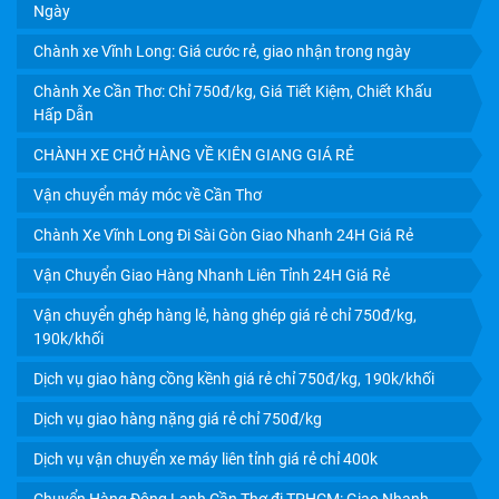
Ngày
Chành xe Vĩnh Long: Giá cước rẻ, giao nhận trong ngày
THUÊ XE TẢI HCM ĐI SÓC TRĂNG GIÁ RẺ -NHANH
Chành Xe Cần Thơ: Chỉ 750đ/kg, Giá Tiết Kiệm, Chiết Khấu
CHÓNG – SIÊU TIẾT KIỆM
Hấp Dẫn
CHÀNH XE CHỞ HÀNG VỀ KIÊN GIANG GIÁ RẺ
Vận chuyển máy móc về Cần Thơ
Chành Xe Vĩnh Long Đi Sài Gòn Giao Nhanh 24H Giá Rẻ
Vận Chuyển Giao Hàng Nhanh Liên Tỉnh 24H Giá Rẻ
Vận chuyển ghép hàng lẻ, hàng ghép giá rẻ chỉ 750đ/kg,
190k/khối
Dịch vụ giao hàng cồng kềnh giá rẻ chỉ 750đ/kg, 190k/khối
Dịch vụ giao hàng nặng giá rẻ chỉ 750đ/kg
CHÀNH XE TIẾN PHÁT VẬN CHUYỂN HÀNG HÓA VỀ
Dịch vụ vận chuyển xe máy liên tỉnh giá rẻ chỉ 400k
PHÔNG ĐIỀN CẦN THƠ CHẤT LƯỢNG
Chuyển Hàng Đông Lạnh Cần Thơ đi TPHCM: Giao Nhanh