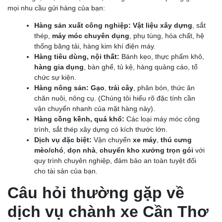
mọi nhu cầu gửi hàng của bạn:
Hàng sản xuất công nghiệp:
Vật liệu xây dựng
, sắt
thép,
máy móc chuyên dụng
, phụ tùng, hóa chất, hệ
thống băng tải, hàng kim khí điện máy.
Hàng tiêu dùng, nội thất:
Bánh kẹo, thực phẩm khô,
hàng gia dụng
, bàn ghế, tủ kệ, hàng quảng cáo, tổ
chức sự kiện.
Hàng nông sản:
Gạo
,
trái cây
, phân bón, thức ăn
chăn nuôi, nông cụ. (Chúng tôi hiểu rõ đặc tính cần
vận chuyển nhanh của mặt hàng này).
Hàng cồng kềnh, quá khổ:
Các loại máy móc công
trình, sắt thép xây dựng có kích thước lớn.
Dịch vụ đặc biệt:
Vận chuyển
xe máy
,
thú cưng
mèo/chó
,
dọn nhà
,
chuyển kho xưởng trọn gói
với
quy trình chuyên nghiệp, đảm bảo an toàn tuyệt đối
cho tài sản của bạn.
Câu hỏi thường gặp về
dịch vụ chành xe Cần Thơ