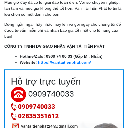
Mau giờ đây đã có lời giải đáp toàn diện. Với sự chuyên nghiệp,
tận tâm và mức giá không thể tốt hơn, Vận Tải Tiến Phát tự tin là
lựa chọn số một dành cho bạn.
Đừng ngần ngại, hãy nhấc máy lên và gọi ngay cho chúng tôi để
được tư vấn miễn phí và nhận báo giá tốt nhất cho lô hàng của
bạn!
CÔNG TY TNHH DV GIAO NHẬN VẬN TẢI TIẾN PHÁT
Hotline/Zalo:
0909 74 00 33 (Gặp Mr. Nhân)
Website:
https://vantaitienphat.com/
DỊCH VỤ CHUYỂN VĂN PHÒNG TRỌN GÓI TẠI CẦN THƠ
Hỗ trợ trực tuyến
GIÁ RẺ
0909740033
0909740033
02835351612
vantaitienphat24h@gmail.com