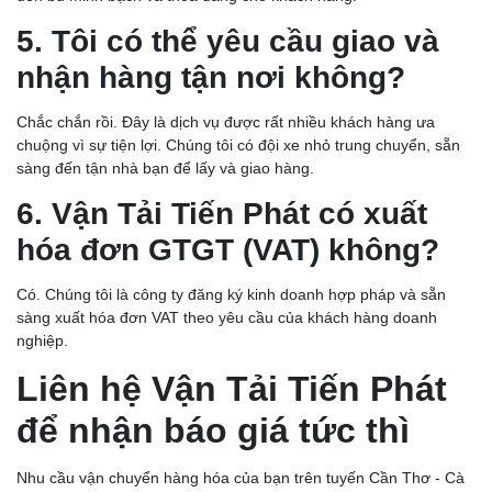
5. Tôi có thể yêu cầu giao và
VẬN CHUYỂN HÀNG HÓA CẦN THƠ ĐI HỒ CHÍ MINH BỞI
CHÀNH XE TIẾN PHÁT
nhận hàng tận nơi không?
Chắc chắn rồi. Đây là dịch vụ được rất nhiều khách hàng ưa
chuộng vì sự tiện lợi. Chúng tôi có đội xe nhỏ trung chuyển, sẵn
sàng đến tận nhà bạn để lấy và giao hàng.
6. Vận Tải Tiến Phát có xuất
hóa đơn GTGT (VAT) không?
Có. Chúng tôi là công ty đăng ký kinh doanh hợp pháp và sẵn
sàng xuất hóa đơn VAT theo yêu cầu của khách hàng doanh
nghiệp.
Liên hệ Vận Tải Tiến Phát
CHÀNH XE SÀI GÒN ĐI BẾN TRE: VẬN CHUYỂN HÀNG
để nhận báo giá tức thì
HÓA GIAO NHANH - GIÁ RẺ - UY TÍN | VẬN TẢI TIẾN PHÁT
Nhu cầu vận chuyển hàng hóa của bạn trên tuyến Cần Thơ - Cà