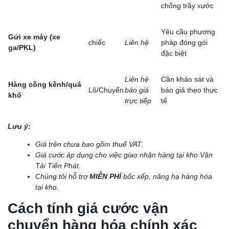
chống trầy xước
Yêu cầu phương
Gửi xe máy (xe
chiếc
Liên hệ
pháp đóng gói
ga/PKL)
đặc biệt
Liên hệ
Cần khảo sát và
Hàng cồng kềnh/quá
Lô/Chuyến
báo giá
báo giá theo thực
khổ
trực tiếp
tế
Lưu ý:
Giá trên chưa bao gồm thuế VAT.
Giá cước áp dụng cho việc giao nhận hàng tại kho Vận
Tải Tiến Phát.
Chúng tôi hỗ trợ
MIỄN PHÍ
bốc xếp, nâng hạ hàng hóa
tại kho.
Cách tính giá cước vận
chuyển hàng hóa chính xác