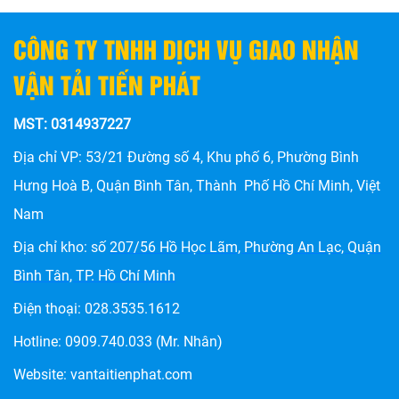
CÔNG TY TNHH DỊCH VỤ GIAO NHẬN
VẬN TẢI TIẾN PHÁT
MST: 0314937227
Địa chỉ VP: 53/21 Đường số 4, Khu phố 6, Phường Bình
Hưng Hoà B, Quận Bình Tân, Thành Phố Hồ Chí Minh, Việt
Nam
Địa chỉ kho: số
207/56 Hồ Học Lãm, Phường An Lạc, Quận
HÀNG KÝ GỬI LÀ GÌ? LỢI ÍCH VÀ CÁCH GỬI HÀNG GIÁ RẺ
Bình Tân, TP. Hồ Chí Minh
Điện thoại:
028.3535.1612
Hotline:
0909.740.033
(Mr. Nhân)
Website:
vantaitienphat.com