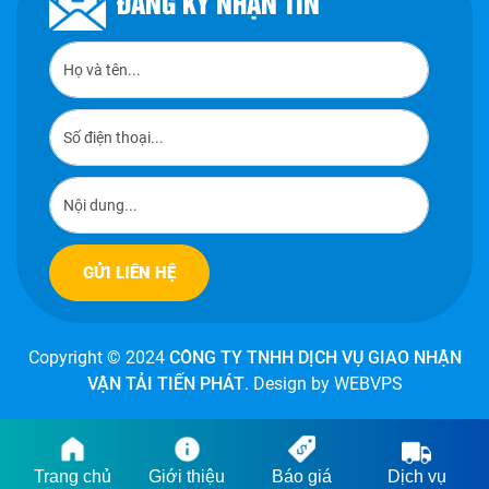
ĐĂNG KÝ NHẬN TIN
Copyright © 2024
CÔNG TY TNHH DỊCH VỤ GIAO NHẬN
VẬN TẢI TIẾN PHÁT
. Design by WEBVPS
Trang chủ
Giới thiệu
Báo giá
Dịch vụ