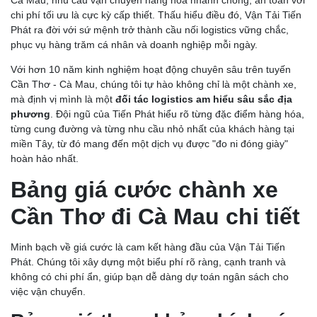
chi phí tối ưu là cực kỳ cấp thiết. Thấu hiểu điều đó, Vận Tải Tiến
Phát ra đời với sứ mệnh trở thành cầu nối logistics vững chắc,
phục vụ hàng trăm cá nhân và doanh nghiệp mỗi ngày.
Với hơn 10 năm kinh nghiệm hoạt động chuyên sâu trên tuyến
Cần Thơ - Cà Mau, chúng tôi tự hào không chỉ là một chành xe,
mà định vị mình là một
đối tác logistics am hiểu sâu sắc địa
phương
. Đội ngũ của Tiến Phát hiểu rõ từng đặc điểm hàng hóa,
từng cung đường và từng nhu cầu nhỏ nhất của khách hàng tại
miền Tây, từ đó mang đến một dịch vụ được "đo ni đóng giày"
hoàn hảo nhất.
Bảng giá cước chành xe
Cần Thơ đi Cà Mau chi tiết
Minh bạch về giá cước là cam kết hàng đầu của Vận Tải Tiến
Phát. Chúng tôi xây dựng một biểu phí rõ ràng, cạnh tranh và
không có chi phí ẩn, giúp bạn dễ dàng dự toán ngân sách cho
việc vận chuyển.