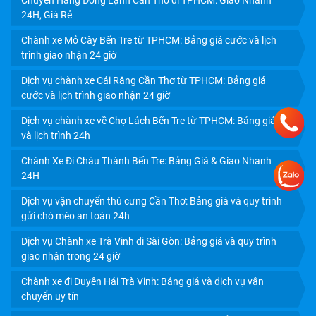
24H, Giá Rẻ
Chành xe Mỏ Cày Bến Tre từ TPHCM: Bảng giá cước và lịch
trình giao nhận 24 giờ
Dịch vụ chành xe Cái Răng Cần Thơ từ TPHCM: Bảng giá
cước và lịch trình giao nhận 24 giờ
Dịch vụ chành xe về Chợ Lách Bến Tre từ TPHCM: Bảng giá
và lịch trình 24h
Chành Xe Đi Châu Thành Bến Tre: Bảng Giá & Giao Nhanh
24H
Dịch vụ vận chuyển thú cưng Cần Thơ: Bảng giá và quy trình
VẬN CHUYỂN HÀNG HÓA CẦN THƠ ĐI HỒ CHÍ MINH BỞI
gửi chó mèo an toàn 24h
CHÀNH XE TIẾN PHÁT
Dịch vụ Chành xe Trà Vinh đi Sài Gòn: Bảng giá và quy trình
giao nhận trong 24 giờ
Chành xe đi Duyên Hải Trà Vinh: Bảng giá và dịch vụ vận
chuyển uy tín