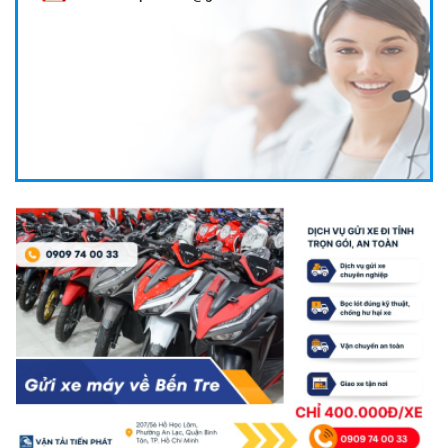
CHÀNH XE GỬI HÀNG CẦN THƠ - AN GIANG GIÁ RẺ, GIAO
TRONG NGÀY