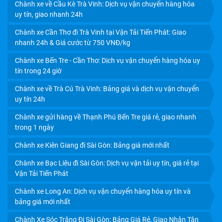
Chành xe về Cầu Kè Trà Vinh: Dịch vụ vận chuyển hàng hóa
uy tín, giao nhanh 24h
Chành xe Cần Thơ đi Trà Vinh tại Vận Tải Tiến Phát: Giao
nhanh 24h & Giá cước từ 750 VNĐ/kg
Chành xe Bến Tre - Cần Thơ: Dịch vụ vận chuyển hàng hóa uy
tín trong 24 giờ
Chành xe về Trà Cú Trà Vinh: Bảng giá và dịch vụ vận chuyển
CHÀNH XE SÀI GÒN ĐI BẾN TRE: VẬN CHUYỂN HÀNG
uy tín 24h
HÓA GIAO NHANH - GIÁ RẺ - UY TÍN | VẬN TẢI TIẾN PHÁT
Chành xe gửi hàng về Thạnh Phú Bến Tre giá rẻ, giao nhanh
trong 1 ngày
Chành xe Kiên Giang đi Sài Gòn: Bảng giá mới nhất
Chành xe Bạc Liêu đi Sài Gòn: Dịch vụ vận tải uy tín, giá rẻ tại
Vận Tải Tiến Phát
Chành xe Long An: Dịch vụ vận chuyển hàng hóa uy tín và
bảng giá mới nhất
Chành Xe Sóc Trăng Đi Sài Gòn: Bảng Giá Rẻ, Giao Nhận Tận