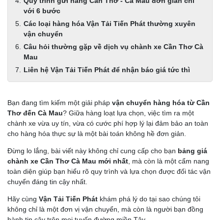
Quy trình gửi hàng Cần Thơ - Cà Mau đơn giản chỉ
với 6 bước
Các loại hàng hóa Vận Tải Tiến Phát thường xuyên
vận chuyển
Câu hỏi thường gặp về dịch vụ chành xe Cần Thơ Cà
Mau
Liên hệ Vận Tải Tiến Phát để nhận báo giá tức thì
Bạn đang tìm kiếm một giải pháp
vận chuyển hàng hóa từ Cần
Thơ đến Cà Mau
? Giữa hàng loạt lựa chọn, việc tìm ra một
chành xe vừa uy tín, vừa có cước phí hợp lý lại đảm bảo an toàn
cho hàng hóa thực sự là một bài toán không hề đơn giản.
Đừng lo lắng, bài viết này không chỉ cung cấp cho bạn
bảng giá
chành xe Cần Thơ Cà Mau mới nhất
, mà còn là một cẩm nang
toàn diện giúp bạn hiểu rõ quy trình và lựa chọn được đối tác vận
chuyển đáng tin cậy nhất.
Hãy cùng
Vận Tải Tiến Phát
khám phá lý do tại sao chúng tôi
không chỉ là một đơn vị vận chuyển, mà còn là người bạn đồng
hành tin cậy trên mọi tuyến đường miền Tây.