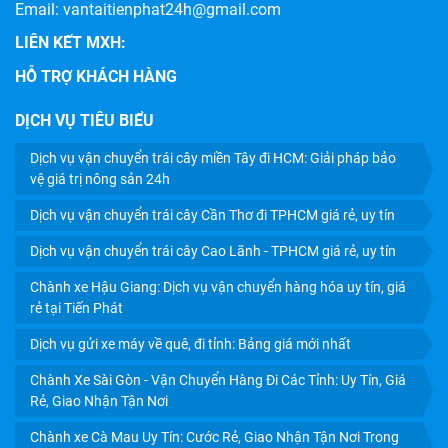
Email: vantaitienphat24h@gmail.com
LIÊN KẾT MXH:
HỖ TRỢ KHÁCH HÀNG
DỊCH VỤ TIÊU BIỂU
Dịch vụ vận chuyển trái cây miền Tây đi HCM: Giải pháp bảo
CHÀNH XE LÀ GÌ? LỢI ÍCH, CÁCH GỬI HÀNG CHÀNH XE
vệ giá trị nông sản 24h
GIÁ RẺ
Dịch vụ vận chuyển trái cây Cần Thơ đi TPHCM giá rẻ, uy tín
Dịch vụ vận chuyển trái cây Cao Lãnh - TPHCM giá rẻ, uy tín
Chành xe Hậu Giang: Dịch vụ vận chuyển hàng hóa uy tín, giá
rẻ tại Tiến Phát
Dịch vụ gửi xe máy về quê, đi tỉnh: Bảng giá mới nhất
Chành Xe Sài Gòn - Vận Chuyển Hàng Đi Các Tỉnh: Uy Tín, Giá
Rẻ, Giao Nhận Tận Nơi
Chành xe Cà Mau Uy Tín: Cước Rẻ, Giao Nhận Tận Nơi Trong