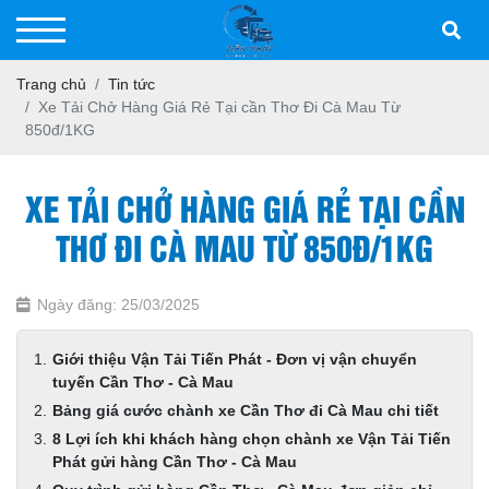
Trang chủ
Tin tức
Xe Tải Chở Hàng Giá Rẻ Tại cần Thơ Đi Cà Mau Từ
850đ/1KG
XE TẢI CHỞ HÀNG GIÁ RẺ TẠI CẦN
THƠ ĐI CÀ MAU TỪ 850Đ/1KG
Ngày đăng: 25/03/2025
Giới thiệu Vận Tải Tiến Phát - Đơn vị vận chuyển
tuyến Cần Thơ - Cà Mau
Bảng giá cước chành xe Cần Thơ đi Cà Mau chi tiết
8 Lợi ích khi khách hàng chọn chành xe Vận Tải Tiến
Phát gửi hàng Cần Thơ - Cà Mau