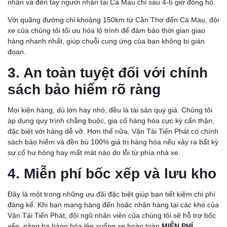
nhận và đến tay người nhận tại Cà Mau chỉ sau 4-6 giờ đồng hồ.
Với quãng đường chỉ khoảng 150km từ Cần Thơ đến Cà Mau, đội
xe của chúng tôi tối ưu hóa lộ trình để đảm bảo thời gian giao
hàng nhanh nhất, giúp chuỗi cung ứng của bạn không bị gián
đoạn.
3. An toàn tuyệt đối với chính
sách bảo hiểm rõ ràng
Mọi kiện hàng, dù lớn hay nhỏ, đều là tài sản quý giá. Chúng tôi
áp dụng quy trình chằng buộc, gia cố hàng hóa cực kỳ cẩn thận,
đặc biệt với hàng dễ vỡ. Hơn thế nữa, Vận Tải Tiến Phát có chính
sách bảo hiểm và đền bù 100% giá trị hàng hóa nếu xảy ra bất kỳ
sự cố hư hỏng hay mất mát nào do lỗi từ phía nhà xe.
4. Miễn phí bốc xếp và lưu kho
Đây là một trong những ưu đãi đặc biệt giúp bạn tiết kiệm chi phí
đáng kể. Khi bạn mang hàng đến hoặc nhận hàng tại các kho của
Vận Tải Tiến Phát, đội ngũ nhân viên của chúng tôi sẽ hỗ trợ bốc
xếp, nâng hạ hàng hóa lên xuống xe hoàn toàn
MIỄN PHÍ
.