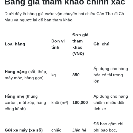
Bảng giá tham khảo chính xác
Dưới đây là bảng giá cước vận chuyển hai chiều Cần Thơ đi Cà
Mau và ngược lại để bạn tham khảo:
Đơn giá
Đơn vị
tham
Loại hàng
Ghi chú
tính
khảo
(VNĐ)
Áp dụng cho hàng
Hàng nặng
(sắt, thép,
kg
850
hóa có tải trọng
máy móc, hàng gọn)
lớn
Hàng nhẹ
(thùng
Áp dụng cho hàng
carton, mút xốp, hàng
khối (m³)
190,000
chiếm nhiều diện
cồng kềnh)
tích xe
Đã bao gồm chi
Gửi xe máy (xe số)
chiếc
Liên hệ
phí bao bọc,